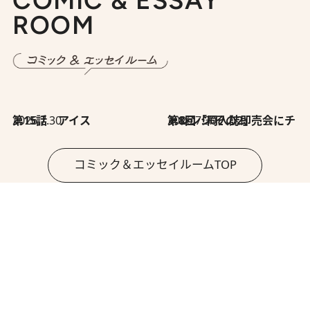
COMIC & ESSAY
ROOM
2026.7.30
第15話 アイス
2026.7.30
第8回「同人誌即売会にチャレンジ その2」
コミック＆エッセイルームTOP