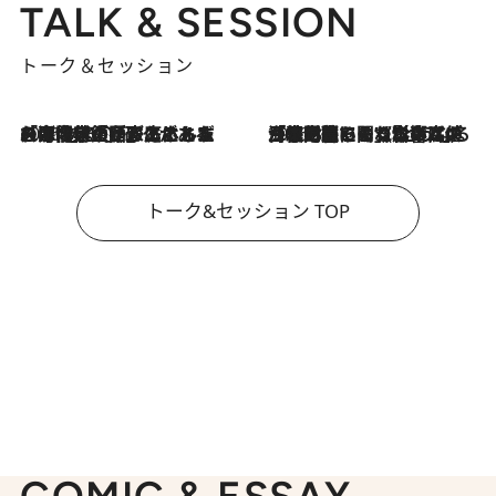
TALK & SESSION
トーク＆セッション
2026.8.3
「今後値上げがあるとすれば…」「リスクがあるのは今年の冬」エネルギー専門家が語る、ホルムズ海峡封鎖が家庭にもたらす“ある心配”
2026.8.3
「住宅建てられない…」「サーチャージ料の高値が続いている」ホルムズ海峡封鎖による影響はいつまで続く？《エネルギー専門家に聞く“どうなる日本の暮らし”》
トーク&セッション TOP