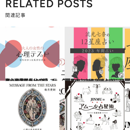
RELATED POSTS
関連記事
2025.9.28
【心理テスト100本】で知る本当の自分 恋愛、仕事、人間関係…
占い
2022.12.14
【2023年の年間占い】“視える占い師”流光七奈の12星座占い
占い