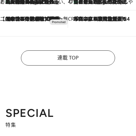
そおだよおこの関西おいしい、おやつ紀行
［大阪府箕面市］一皿一皿目の前で仕上げられる、料理を巧みに組み込んだアシェットデセールコース「ミチル アシェット デセール（Michiru assiette dessert）」
6 Hours Ago
47都道府県の手みやげ ひんやりスイーツで夏を満喫
【和歌山県】この夏絶対食べたい 冷やしておいしいおやつ3選 みかんがごろっと丸ごと入ったジュレ
6 Hours Ago
【CREA×星野リゾート】唯一無二。癒しと発見が待つ場所へ
2026.8.7
【トンボの足水浴】ヒノキの香りに包まれて涼感マックス！約13℃の湧水かけ流しを避暑地「星野温泉 トンボの湯」で体験
CREA'S CHOICE
2026.8.7
「立川にも歌舞伎があるんだよ」 片岡仁左衛門・市川中車ら豪華座組みで4年目の立川立飛歌舞伎へ
連載 TOP
SPECIAL
特集