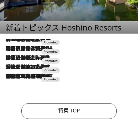
新着トピックス Hoshino Resorts
2026.8.7
【トンボの足水浴】ヒノキの香りに包まれて涼感マックス！約13℃の湧水かけ流しを避暑地「星野温泉 トンボの湯」で体験
2026.7.31
【ホテル帰省】という選択肢をOMOが提案。家族とほどよい距離を保つには「昼は実家、夜は気兼ねなくホテルで！」
2026.7.24
【夏限定ディナーコース】旬を迎える稚鮎や花ズッキーニなどをイタリア・トスカーナの郷土料理の手法で満喫！
2026.7.17
「土佐和ハーブかき氷」がOMO7高知に登場！生姜、山椒、大葉など目にも舌にも涼を呼ぶ郷土の味
2026.7.10
NEW OPEN！【界 草津】名湯の地に誕生。趣の異なる2種の温泉と上州ならではの会席・蕎麦割烹など美食を味わう究極の癒やし旅
特集 TOP