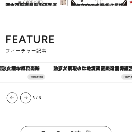
2026.7.31
【今月のあなたの運勢は？】心理占星学研究家 岡本翔子の星占い
占い
2024.6.15
【あなたの恋愛運は？】JINMUのアムール占星術 愛とエロスのジンムリズム
占い
FEATURE
フィーチャー記事
「大事なのは地域の意識を変えること」。ロレックス賞受賞の自然保護活動家が実現させたナイジェリアの自然環境の復活
3
/
6