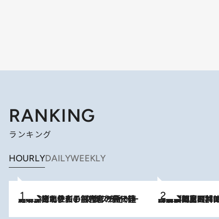
RANKING
ランキング
HOURLY
DAILY
WEEKLY
2026.8.3
《「文士の子ども被害者の会」発足！》阿川佐和子（72）が語る遠藤周作に北杜夫、劇作家・矢代静一の子どもたちの“文豪プライベート事件簿”
2026.8.8
「最後に見られてよかった」上野動物園の東園パンダ舎が解体前に特別公開。8月16日まで延長されたパネル展と共に辿る“半世紀”のパンダ飼育《解体工事の図面あり》