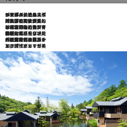
2026.8.8
リスボンの絶品スイーツ「パステル・デ・ナタ」とは？ポルトガル伝統の奥深い世界へ
2026.7.27
「私の祖国はポルトガル語です」国民的詩人フェルナンド・ペソアと、彼が愛した文学の街を歩く
2026.7.26
ポルトガル近海が育む極上の海の幸。キリリと冷えた白ワインと愉しむ、シーフード専門店の贅沢
2026.7.22
伝統の味をモダンに昇華。高感度な地元客が集う、リスボンの最旬ガストロノミー
2026.7.21
大航海時代の栄華から、震災、独裁、そして革命へ。ポルトガル・首都リスボンの石畳に刻まれた「歴史の光と影」
2026.7.13
エッセイ・ヤマザキマリ「慎ましくも美しき国 ポルトガル」