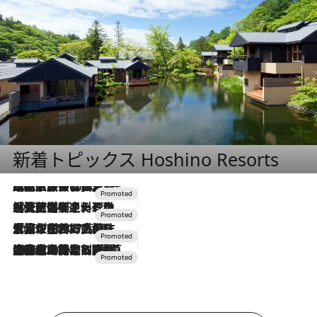
新着トピックス Hoshino Resorts
2026.7.31
【ホテル帰省】という選択肢をOMOが提案。家族とほどよい距離を保つには「昼は実家、夜は気兼ねなくホテルで！」
2026.7.24
【夏限定ディナーコース】旬を迎える稚鮎や花ズッキーニなどをイタリア・トスカーナの郷土料理の手法で満喫！
2026.7.17
「土佐和ハーブかき氷」がOMO7高知に登場！生姜、山椒、大葉など目にも舌にも涼を呼ぶ郷土の味
2026.7.10
NEW OPEN！【界 草津】名湯の地に誕生。趣の異なる2種の温泉と上州ならではの会席・蕎麦割烹など美食を味わう究極の癒やし旅