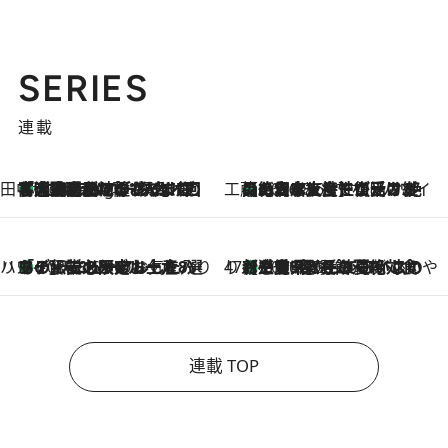
SERIES
連載
田中稲の勝手に再ブーム
「湘南乃風に憧れて」観客大盛上がりの“タオル回し”に、ラッパー顔負けの高速歌唱まで…さだまさし（74）のアグレッシブすぎる現在地
1 Hour Ago
工藤まやのおもてなしハワイ
【ハワイ土産】ローカルの絶大な支持で復活！ 絶品の幻クッキー《元ファンの日本人女性が受け継いだ名店》
2026.8.6
ハワイ賢者 リサのお気に入りリスト
あの伝説の限定トートも！ リニューアルした「ディーン＆デルーカ ハワイ」で必須のお土産8選
2026.8.6
47都道府県の手みやげ ひんやりスイーツで夏を満喫
【三重県】この夏絶対食べたい 冷やしておいしいおやつ3選 お餅×アイスの新感覚スイーツ
2026.8.6
連載 TOP