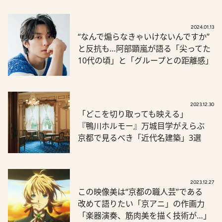
2024.01.13
“なんで煽らなきゃいけないんですか”
と反抗も…阿部顕嵐が語る「尖ってた
10代の頃」と「グループとの距離感」
2023.12.30
「どこを切り取っても映える」
『鴨川ホルモー』万城目学がえらぶ
京都で見るべき「近代名建築」3選
2023.12.27
この映像美は“京都の職人芸”である
改めて語りたい「京アニ」の作画力
「楽器演奏、筋肉美を描く技術が…」