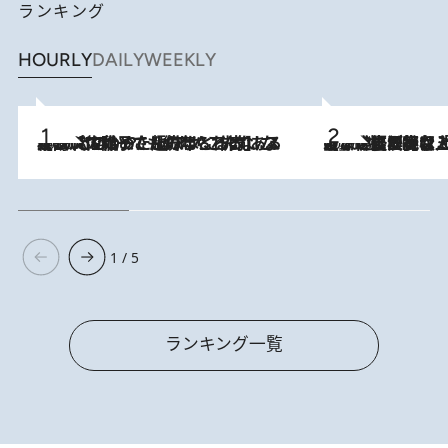
ランキング
HOURLY
DAILY
WEEKLY
2026.8.5
【阿川佐和子さんの年とる力】なぜ70代で始めた趣味は“こんなに楽しい”のか？ ピアノ、俳句…スランプに陥っても続けられる“ある秘訣”とは
2026.8.5
【なぜ吉沢亮は「気配を消せる」のか？】興行収入208億の『国宝』を経て挑むミュージカル『ディア・エヴァン・ハンセン』。トップ俳優が舞台上でさらけ出した“孤独”とは
1 / 5
ランキング一覧