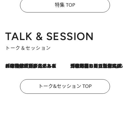
特集 TOP
TALK & SESSION
トーク＆セッション
2026.8.3
「今後値上げがあるとすれば…」「リスクがあるのは今年の冬」エネルギー専門家が語る、ホルムズ海峡封鎖が家庭にもたらす“ある心配”
2026.8.3
「住宅建てられない…」「サーチャージ料の高値が続いている」ホルムズ海峡封鎖による影響はいつまで続く？《エネルギー専門家に聞く“どうなる日本の暮らし”》
トーク&セッション TOP