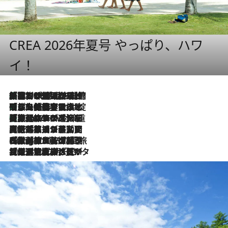
CREA 2026年夏号 やっぱり、ハワ
イ！
「荷物が増えるほど旅ストレスは増す」美容ジャーナリストがたどり着いた最終結論。“化粧品を劇的に減らす”感動の凝縮美容とは
2026.8.6
「旅先には金髪ウィッグを持参」日本と同じメイクでは損してる!? 美容ジャーナリストが提案する“掟破りの旅美容”とは
2026.8.6
【厳選旅コスメ】「身軽さ＆UV対策重視！」ヘアアーティストshucoが選んだ夏旅ベストコスメを発表【Mサイズジップ】
2026.8.6
2026.8.5
【厳選旅コスメ】国内をあちこち移動する河井菜摘が選んだ夏旅ベストコスメ発表！「リラックスアイテムはマスト」【Mサイズジップ】
2026.8.4
【厳選旅コスメ】「紫外線＆乾燥対策しながらメイク感も！」ヘア＆メイクGeorgeが選んだ夏旅ベストコスメを発表！【Mサイズジップ】
2026.8.3
【厳選旅コスメ】「保湿もタイパ重視！」“サウナ好き”タレント清水みさとが愛用する夏旅ベストコスメを発表！【Mサイズジップ】