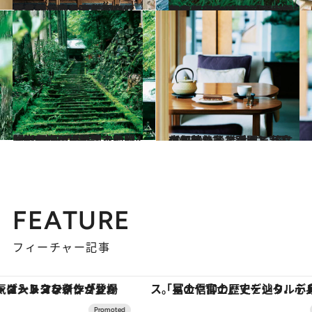
2023.9.10
【京都のアンティークショップ2選】 日本古来の「見立て」を意識すれば 洋皿探しはもっと面白くなる
旅＆お出かけ
2023.10.8
毎月“ほぼ”10日に岡崎公園で開催！ 京都「平安蚤の市」は100店舗以上が参加する巨大アンティークマーケット
旅＆お出かけ
2023.9.7
【京都この場所、この時間】カメラマン岡本佳樹が街を歩いて出逢った、4つの”珠玉の瞬間”
旅＆お出かけ
2023.9.12
京都の静謐な空間で至高のお茶を… 進化する茶文化を味わうスポット2選 【川端二条・祇園】
グルメ
FEATURE
フィーチャー記事
「星のや富士」でデジタルデトックス。冨士信仰の歴史を辿り、心身を調える。
【夏限定ディナーコース】旬を迎