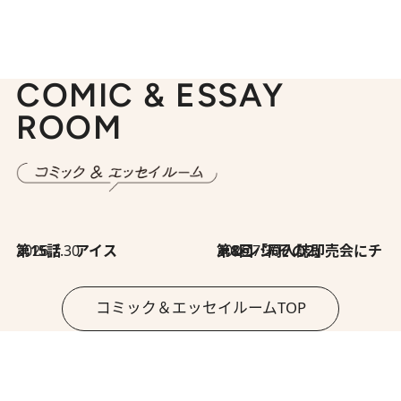
COMIC & ESSAY
ROOM
2026.7.30
第15話 アイス
2026.7.30
第8回「同人誌即売会にチャレンジ その2」
コミック＆エッセイルームTOP