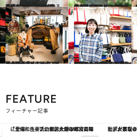
2023.10.5
熱燗DJつけたろうが推す！ 「日本酒バーベキューのすすめ」 今年の秋こそ日本酒×アウトドア
ライフスタイル
2023.10.5
今日の「おいしい」は何があるかな？ 山田杏奈さんと夏の終わりに収穫体験 畑と相談しに、アウトドアへおでかけ
ライフスタイル
2023.9.30
ザ・ノース・フェイスとニュートラル ワークス. 初の複合店が吉祥寺に誕生 毎日を豊かにするアイテムがズラリ！
ライフスタイル
2023.9.30
L.L.Bean社員のアウトドア愛用品 定番トートバッグに新モデル登場！ 【外遊びを楽しむための必携リスト】
ライフスタイル
FEATURE
フィーチャー記事
「大事なのは地域の意識を変えること」。ロレックス賞受賞の自然保護活動家が実現させたナイジェリアの自然環境の復活