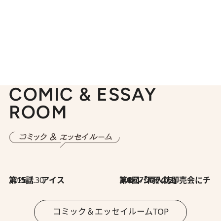
COMIC & ESSAY
ROOM
2026.7.30
第15話 アイス
2026.7.30
第8回「同人誌即売会にチャレンジ その2」
コミック＆エッセイルームTOP