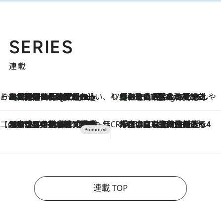
SERIES
連載
そおだよおこの関西おいしい、おやつ紀行
［大阪府箕面市］一皿一皿目の前で仕上げられる、料理を巧みに組み込んだアシェットデセールコース「ミチル アシェット デセール（Michiru assiette dessert）」
10 Hours Ago
47都道府県の手みやげ ひんやりスイーツで夏を満喫
【和歌山県】この夏絶対食べたい 冷やしておいしいおやつ3選 みかんがごろっと丸ごと入ったジュレ
10 Hours Ago
【CREA×星野リゾート】唯一無二。癒しと発見が待つ場所へ
2026.8.7
【トンボの足水浴】ヒノキの香りに包まれて涼感マックス！約13℃の湧水かけ流しを避暑地「星野温泉 トンボの湯」で体験
CREA'S CHOICE
2026.8.7
「立川にも歌舞伎があるんだよ」 片岡仁左衛門・市川中車ら豪華座組みで4年目の立川立飛歌舞伎へ
連載 TOP