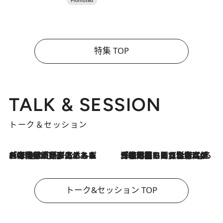
特集 TOP
TALK & SESSION
トーク＆セッション
2026.8.3
「今後値上げがあるとすれば…」「リスクがあるのは今年の冬」エネルギー専門家が語る、ホルムズ海峡封鎖が家庭にもたらす“ある心配”
2026.8.3
「住宅建てられない…」「サーチャージ料の高値が続いている」ホルムズ海峡封鎖による影響はいつまで続く？《エネルギー専門家に聞く“どうなる日本の暮らし”》
トーク&セッション TOP