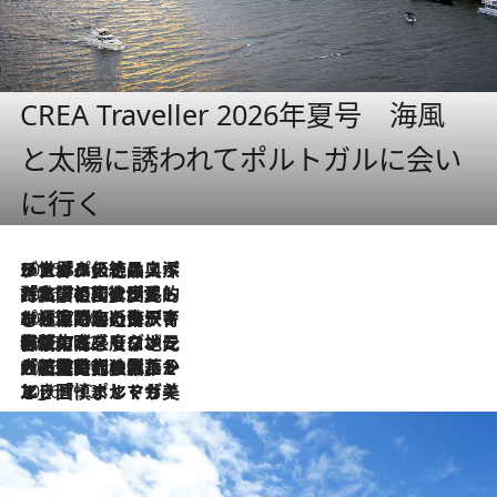
CREA Traveller 2026年夏号 海風
と太陽に誘われてポルトガルに会い
に行く
2026.8.8
リスボンの絶品スイーツ「パステル・デ・ナタ」とは？ポルトガル伝統の奥深い世界へ
2026.7.27
「私の祖国はポルトガル語です」国民的詩人フェルナンド・ペソアと、彼が愛した文学の街を歩く
2026.7.26
ポルトガル近海が育む極上の海の幸。キリリと冷えた白ワインと愉しむ、シーフード専門店の贅沢
2026.7.22
伝統の味をモダンに昇華。高感度な地元客が集う、リスボンの最旬ガストロノミー
2026.7.21
大航海時代の栄華から、震災、独裁、そして革命へ。ポルトガル・首都リスボンの石畳に刻まれた「歴史の光と影」
2026.7.13
エッセイ・ヤマザキマリ「慎ましくも美しき国 ポルトガル」