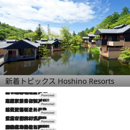
新着トピックス Hoshino Resorts
2026.8.7
【トンボの足水浴】ヒノキの香りに包まれて涼感マックス！約13℃の湧水かけ流しを避暑地「星野温泉 トンボの湯」で体験
2026.7.31
【ホテル帰省】という選択肢をOMOが提案。家族とほどよい距離を保つには「昼は実家、夜は気兼ねなくホテルで！」
2026.7.24
【夏限定ディナーコース】旬を迎える稚鮎や花ズッキーニなどをイタリア・トスカーナの郷土料理の手法で満喫！
2026.7.17
「土佐和ハーブかき氷」がOMO7高知に登場！生姜、山椒、大葉など目にも舌にも涼を呼ぶ郷土の味
2026.7.10
NEW OPEN！【界 草津】名湯の地に誕生。趣の異なる2種の温泉と上州ならではの会席・蕎麦割烹など美食を味わう究極の癒やし旅