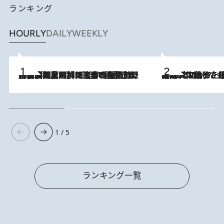
ランキング
HOURLY
DAILY
WEEKLY
2026.8.8
「最後に見られてよかった」上野動物園の東園パンダ舎が解体前に特別公開。8月16日まで延長されたパネル展と共に辿る“半世紀”のパンダ飼育《解体工事の図面あり》
2026.8.5
【阿川佐和子さんの年とる力】なぜ70代で始めた趣味は“こんなに楽しい”のか？ ピアノ、俳句…スランプに陥っても続けられる“ある秘訣”とは
1 / 5
ランキング一覧