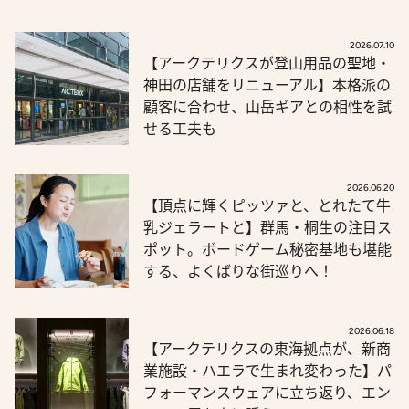
2026.07.10
【アークテリクスが登山用品の聖地・
神田の店舗をリニューアル】本格派の
顧客に合わせ、山岳ギアとの相性を試
せる工夫も
2026.06.20
【頂点に輝くピッツァと、とれたて牛
乳ジェラートと】群馬・桐生の注目ス
ポット。ボードゲーム秘密基地も堪能
する、よくばりな街巡りへ！
2026.06.18
【アークテリクスの東海拠点が、新商
業施設・ハエラで生まれ変わった】パ
フォーマンスウェアに立ち返り、エン