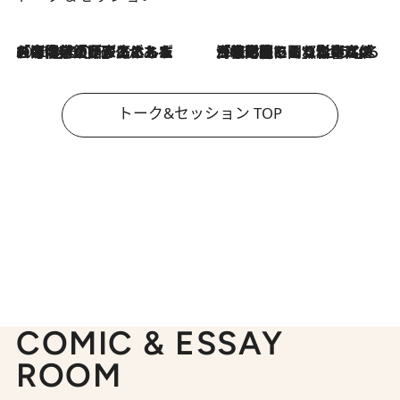
2026.8.3
「今後値上げがあるとすれば…」「リスクがあるのは今年の冬」エネルギー専門家が語る、ホルムズ海峡封鎖が家庭にもたらす“ある心配”
2026.8.3
「住宅建てられない…」「サーチャージ料の高値が続いている」ホルムズ海峡封鎖による影響はいつまで続く？《エネルギー専門家に聞く“どうなる日本の暮らし”》
トーク&セッション TOP
COMIC & ESSAY
ROOM