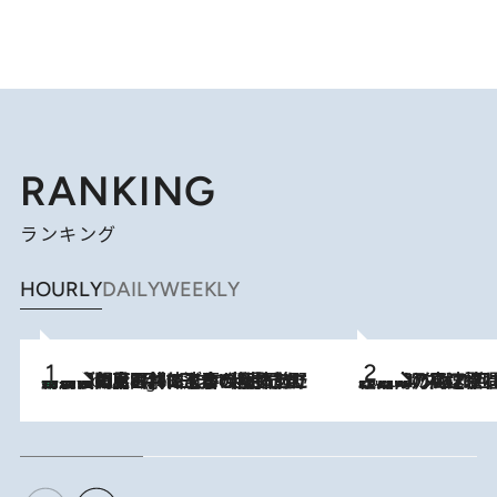
RANKING
ランキング
HOURLY
DAILY
WEEKLY
「最後に見られてよかった」上野動物園の東園パンダ舎が解体前に特別公開。8月16日まで延長されたパネル展と共に辿る“半世紀”のパンダ飼育《解体工事の図面あり》
9 Hours Ago
2026.8.7
「湘南乃風に憧れて」観客大盛上がりの“タオル回し”に、ラッパー顔負けの高速歌唱まで…さだまさし（74）のアグレッシブすぎる現在地