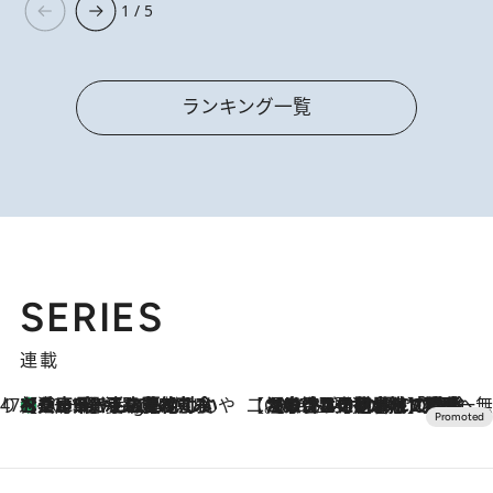
1 / 5
ランキング一覧
SERIES
連載
47都道府県の手みやげ ひんやりスイーツで夏を満喫
【兵庫県】この夏絶対食べたい 冷やしておいしいおやつ3選 淡路島の恵みをジェラートに集約
10 Hours Ago
【CREA×星野リゾート】唯一無二。癒しと発見が待つ場所へ
2026.8.7
【トンボの足水浴】ヒノキの香りに包まれて涼感マックス！約13℃の湧水かけ流しを避暑地「星野温泉 トンボの湯」で体験