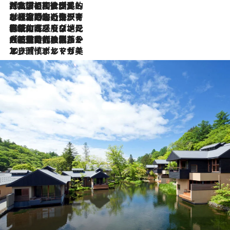
2026.7.27
「私の祖国はポルトガル語です」国民的詩人フェルナンド・ペソアと、彼が愛した文学の街を歩く
2026.7.26
ポルトガル近海が育む極上の海の幸。キリリと冷えた白ワインと愉しむ、シーフード専門店の贅沢
2026.7.22
伝統の味をモダンに昇華。高感度な地元客が集う、リスボンの最旬ガストロノミー
2026.7.21
大航海時代の栄華から、震災、独裁、そして革命へ。ポルトガル・首都リスボンの石畳に刻まれた「歴史の光と影」
2026.7.13
エッセイ・ヤマザキマリ「慎ましくも美しき国 ポルトガル」