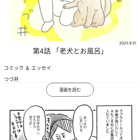
2023.9.21
第4話 「老犬とお風呂」
コミック ＆ エッセイ
つづ井
漫画を読む