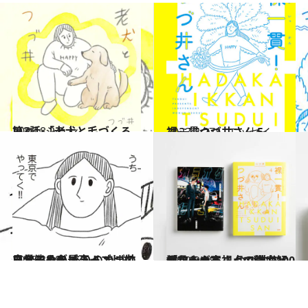
2023.8.24
第3話 「老犬と毛づくろい」
ファッション
2023.2.27
裸一貫つづ井さん 5
コミック ＆ エッセイ
2023.3.29
自分をカテゴライズしないと決めた ありのままの日常こそが最高！ つづ井さんインタビュー
カルチャー
2022.9.18
「和山やまさんの魅力100個言えます」 つづ井さんがマンガ家視点で徹底解説
カルチャー