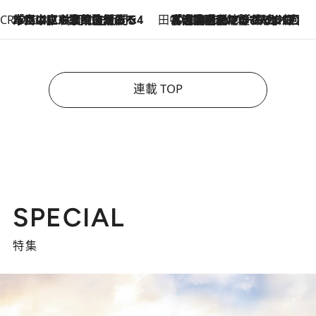
CREA'S CHOICE
2026.8.7
「立川にも歌舞伎があるんだよ」 片岡仁左衛門・市川中車ら豪華座組みで4年目の立川立飛歌舞伎へ
田中稲の勝手に再ブーム
2026.8.7
「湘南乃風に憧れて」観客大盛上がりの“タオル回し”に、ラッパー顔負けの高速歌唱まで…さだまさし（74）のアグレッシブすぎる現在地
連載 TOP
SPECIAL
特集