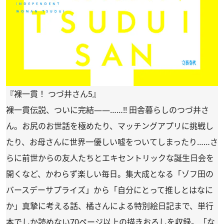
『裸一貫！ つづ井さん5』
裸一貫伝説、ついに完結――……!! 田舎暮らしのつづ井さ
ん。お尻のお世話を極めたり、マッチングアプリに挑戦し
たり、お母さんに世界一優しい嘘をついてしまったり……さ
らに前世からの友人たちとエキセントリックな誕生日会を
開くなど、かわらず楽しい毎日。集大成となる「ゾフ田の
バースデーサプライズ」から「自分にとって推しとはなに
か」真摯に考える話、橘さんによる特別絵日記まで、単行
本でしか読めない70ページ以上の描きおろしを収録。「な