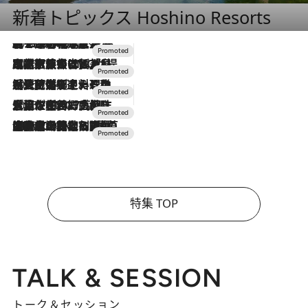
新着トピックス Hoshino Resorts
2026.8.7
【トンボの足水浴】ヒノキの香りに包まれて涼感マックス！約13℃の湧水かけ流しを避暑地「星野温泉 トンボの湯」で体験
2026.7.31
【ホテル帰省】という選択肢をOMOが提案。家族とほどよい距離を保つには「昼は実家、夜は気兼ねなくホテルで！」
2026.7.24
【夏限定ディナーコース】旬を迎える稚鮎や花ズッキーニなどをイタリア・トスカーナの郷土料理の手法で満喫！
2026.7.17
「土佐和ハーブかき氷」がOMO7高知に登場！生姜、山椒、大葉など目にも舌にも涼を呼ぶ郷土の味
2026.7.10
NEW OPEN！【界 草津】名湯の地に誕生。趣の異なる2種の温泉と上州ならではの会席・蕎麦割烹など美食を味わう究極の癒やし旅
特集 TOP
TALK & SESSION
トーク＆セッション