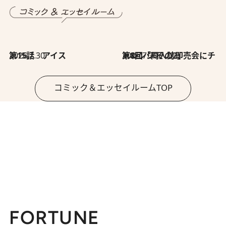
2026.7.30
第15話 アイス
2026.7.30
第8回「同人誌即売会にチャレンジ その2」
コミック＆エッセイルームTOP
FORTUNE