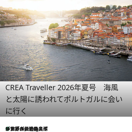
CREA Traveller 2026年夏号 海風
と太陽に誘われてポルトガルに会い
に行く
リスボンの絶品スイーツ「パステル・デ・ナタ」とは？ポルトガル伝統の奥深い世界へ
10 Hours Ago