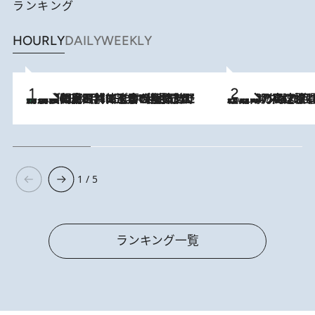
ランキング
HOURLY
DAILY
WEEKLY
「最後に見られてよかった」上野動物園の東園パンダ舎が解体前に特別公開。8月16日まで延長されたパネル展と共に辿る“半世紀”のパンダ飼育《解体工事の図面あり》
2026.8.8
2026.8.7
「湘南乃風に憧れて」観客大盛上がりの“タオル回し”に、ラッパー顔負けの高速歌唱まで…さだまさし（74）のアグレッシブすぎる現在地
1 / 5
ランキング一覧