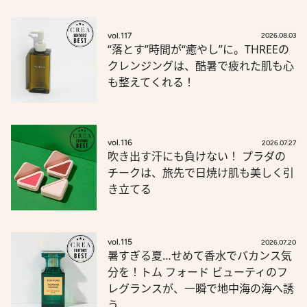
vol.117
2026.08.03
“落とす”時間が“癒やし”に。THREEの
クレンジングは、酷暑で疲れた肌も心
も整えてくれる！
vol.116
2026.07.27
吹き出す汗にも負けない！ プラダの
チークは、旅先で日焼け肌も美しく引
き立てる
vol.115
2026.07.20
暑すぎる夏…せめて香水でバカンス気
分を！トム フォード ビューティのフ
レグランスが、一瞬で地中海の海へ誘
う