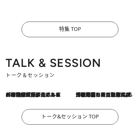
特集 TOP
TALK & SESSION
トーク＆セッション
2026.8.3
「今後値上げがあるとすれば…」「リスクがあるのは今年の冬」エネルギー専門家が語る、ホルムズ海峡封鎖が家庭にもたらす“ある心配”
2026.8.3
「住宅建てられない…」「サーチャージ料の高値が続いている」ホルムズ海峡封鎖による影響はいつまで続く？《エネルギー専門家に聞く“どうなる日本の暮らし”》
トーク&セッション TOP