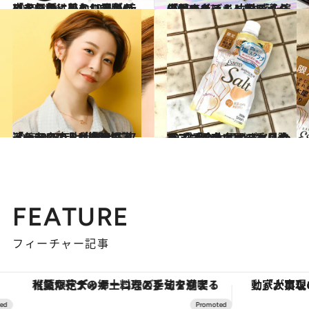
2023.8.26
「チーク」ひとつで脱のっぺり顔！肌なじみがいい人気色はこの10品 ムラにならずに美しい発色が夜まで
ビューティ＆ヘルス
2023.6.13
「顔のたるみ」をメイクで引き上げ！ 立体感を演出してスッキリ顔に導く 優秀ハイライト＆シェーディング
ビューティ＆ヘルス
2023.8.20
「チークの入れ方」もう迷わない！ RMK シニアアーティストが徹底解説 ――2023年上半期BEST7
ビューティ＆ヘルス
2023.8.31
2023「金木犀コスメ」シーズン到来！ ボディスクラブにも金木犀の香り登場 「香りもすべすべ具合もすごくいい」
ビューティ＆ヘルス
FEATURE
フィーチャー記事
【夏限定ディナーコース】旬を迎える稚鮎や花ズッキーニなどをイタリア・トスカーナの郷土料理の手法で満喫！