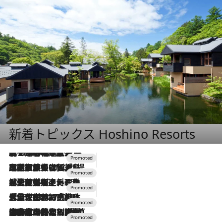
新着トピックス Hoshino Resorts
2026.8.7
【トンボの足水浴】ヒノキの香りに包まれて涼感マックス！約13℃の湧水かけ流しを避暑地「星野温泉 トンボの湯」で体験
2026.7.31
【ホテル帰省】という選択肢をOMOが提案。家族とほどよい距離を保つには「昼は実家、夜は気兼ねなくホテルで！」
2026.7.24
【夏限定ディナーコース】旬を迎える稚鮎や花ズッキーニなどをイタリア・トスカーナの郷土料理の手法で満喫！
2026.7.17
「土佐和ハーブかき氷」がOMO7高知に登場！生姜、山椒、大葉など目にも舌にも涼を呼ぶ郷土の味
2026.7.10
NEW OPEN！【界 草津】名湯の地に誕生。趣の異なる2種の温泉と上州ならではの会席・蕎麦割烹など美食を味わう究極の癒やし旅