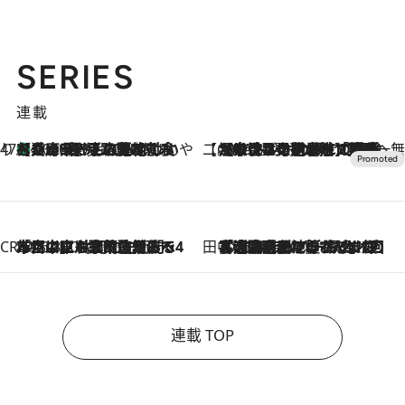
SERIES
連載
47都道府県の手みやげ ひんやりスイーツで夏を満喫
【兵庫県】この夏絶対食べたい 冷やしておいしいおやつ3選 淡路島の恵みをジェラートに集約
2026.8.8
【CREA×星野リゾート】唯一無二。癒しと発見が待つ場所へ
2026.8.7
【トンボの足水浴】ヒノキの香りに包まれて涼感マックス！約13℃の湧水かけ流しを避暑地「星野温泉 トンボの湯」で体験
CREA'S CHOICE
2026.8.7
「立川にも歌舞伎があるんだよ」 片岡仁左衛門・市川中車ら豪華座組みで4年目の立川立飛歌舞伎へ
田中稲の勝手に再ブーム
2026.8.7
「湘南乃風に憧れて」観客大盛上がりの“タオル回し”に、ラッパー顔負けの高速歌唱まで…さだまさし（74）のアグレッシブすぎる現在地
連載 TOP