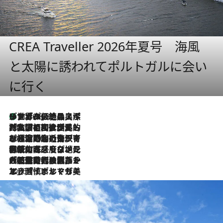
CREA Traveller 2026年夏号 海風
と太陽に誘われてポルトガルに会い
に行く
リスボンの絶品スイーツ「パステル・デ・ナタ」とは？ポルトガル伝統の奥深い世界へ
2026.8.8
2026.7.27
「私の祖国はポルトガル語です」国民的詩人フェルナンド・ペソアと、彼が愛した文学の街を歩く
2026.7.26
ポルトガル近海が育む極上の海の幸。キリリと冷えた白ワインと愉しむ、シーフード専門店の贅沢
2026.7.22
伝統の味をモダンに昇華。高感度な地元客が集う、リスボンの最旬ガストロノミー
2026.7.21
大航海時代の栄華から、震災、独裁、そして革命へ。ポルトガル・首都リスボンの石畳に刻まれた「歴史の光と影」
2026.7.13
エッセイ・ヤマザキマリ「慎ましくも美しき国 ポルトガル」