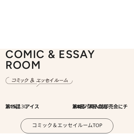
COMIC & ESSAY
ROOM
2026.7.30
第15話 アイス
2026.7.30
第8回「同人誌即売会にチャレンジ その2」
コミック＆エッセイルームTOP