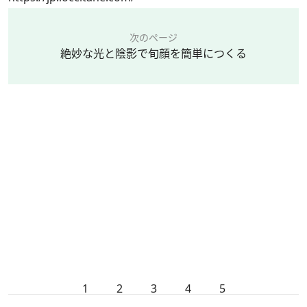
次のページ
絶妙な光と陰影で旬顔を簡単につくる
1
2
3
4
5