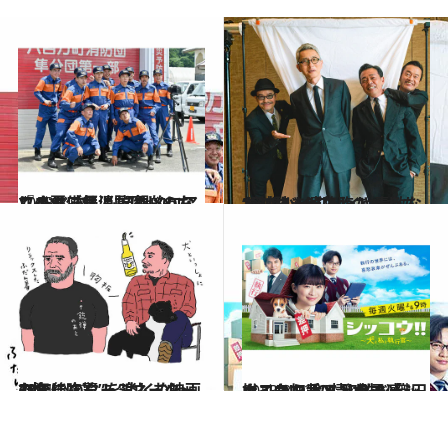
2023.8.31
『ハヤブサ消防団』のおじさん俳優に メロメロ。この夏、気温だけじゃなく おじさんも記録的にアツイ！
カルチャー
2021.4.10
“元祖バイプレイヤーズ”の4人が降臨！ 素敵なおじさま達のわちゃわちゃ対談
カルチャー
2021.3.22
28年後のターミネーターの姿に吃驚！ “丸くなったおじさん”を楽しむ映画3本
カルチャー
2023.8.22
ナイス加齢！ドラマ「シッコウ!!」の情けない織田裕二から香る 和製ジャック・ニコルソンの予感
カルチャー