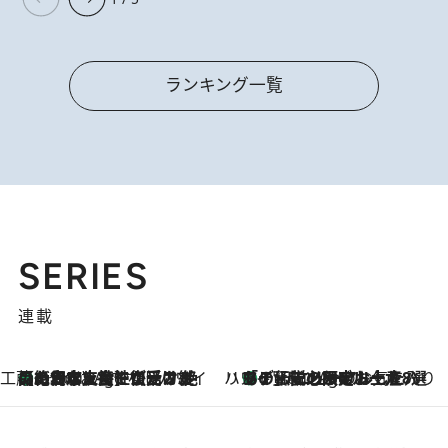
ランキング一覧
SERIES
連載
工藤まやのおもてなしハワイ
【ハワイ土産】ローカルの絶大な支持で復活！ 絶品の幻クッキー《元ファンの日本人女性が受け継いだ名店》
1 Hour Ago
ハワイ賢者 リサのお気に入りリスト
あの伝説の限定トートも！ リニューアルした「ディーン＆デルーカ ハワイ」で必須のお土産8選
1 Hour Ago