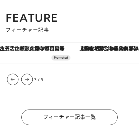
FEATURE
フィーチャー記事
【銀座で出合う最旬美容】美髪ケアや上質な眠り…セルフケアのアップデートから、特別な名入れギフトまで。大人のための「ReFa GINZA」クルーズ
3
/
5
フィーチャー記事一覧