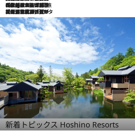
2026.8.4
【厳選旅コスメ】「紫外線＆乾燥対策しながらメイク感も！」ヘア＆メイクGeorgeが選んだ夏旅ベストコスメを発表！【Mサイズジップ】
2026.8.3
【厳選旅コスメ】「保湿もタイパ重視！」“サウナ好き”タレント清水みさとが愛用する夏旅ベストコスメを発表！【Mサイズジップ】
新着トピックス Hoshino Resorts