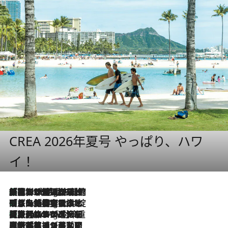
CREA 2026年夏号 やっぱり、ハワ
イ！
「荷物が増えるほど旅ストレスは増す」美容ジャーナリストがたどり着いた最終結論。“化粧品を劇的に減らす”感動の凝縮美容とは
1 Hour Ago
「旅先には金髪ウィッグを持参」日本と同じメイクでは損してる!? 美容ジャーナリストが提案する“掟破りの旅美容”とは
1 Hour Ago
【厳選旅コスメ】「身軽さ＆UV対策重視！」ヘアアーティストshucoが選んだ夏旅ベストコスメを発表【Mサイズジップ】
1 Hour Ago
2026.8.5
【厳選旅コスメ】国内をあちこち移動する河井菜摘が選んだ夏旅ベストコスメ発表！「リラックスアイテムはマスト」【Mサイズジップ】