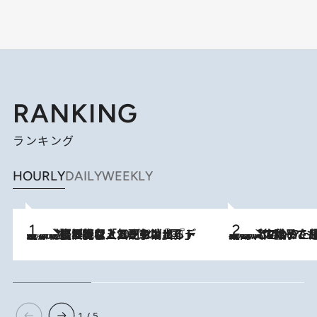
RANKING
ランキング
HOURLY
DAILY
WEEKLY
2026.8.5
【なぜ吉沢亮は「気配を消せる」のか？】興行収入208億の『国宝』を経て挑むミュージカル『ディア・エヴァン・ハンセン』。トップ俳優が舞台上でさらけ出した“孤独”とは
2026.8.5
【阿川佐和子さんの年とる力】なぜ70代で始めた趣味は“こんなに楽しい”のか？ ピアノ、俳句…スランプに陥っても続けられる“ある秘訣”とは
1 / 5