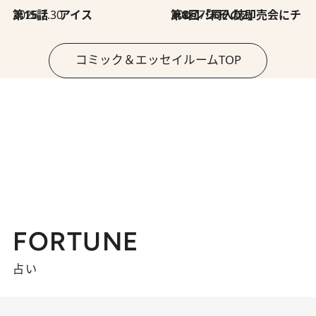
2026.7.30
第15話 アイス
2026.7.30
第8回「同人誌即売会にチャレンジ その2」
コミック＆エッセイルームTOP
FORTUNE
占い