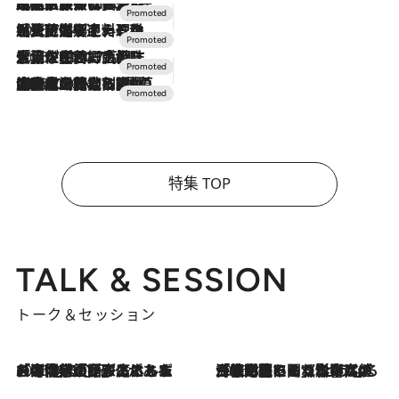
2026.7.31
【ホテル帰省】という選択肢をOMOが提案。家族とほどよい距離を保つには「昼は実家、夜は気兼ねなくホテルで！」
2026.7.24
【夏限定ディナーコース】旬を迎える稚鮎や花ズッキーニなどをイタリア・トスカーナの郷土料理の手法で満喫！
2026.7.17
「土佐和ハーブかき氷」がOMO7高知に登場！生姜、山椒、大葉など目にも舌にも涼を呼ぶ郷土の味
2026.7.10
NEW OPEN！【界 草津】名湯の地に誕生。趣の異なる2種の温泉と上州ならではの会席・蕎麦割烹など美食を味わう究極の癒やし旅
特集 TOP
TALK & SESSION
トーク＆セッション
2026.8.3
「今後値上げがあるとすれば…」「リスクがあるのは今年の冬」エネルギー専門家が語る、ホルムズ海峡封鎖が家庭にもたらす“ある心配”
2026.8.3
「住宅建てられない…」「サーチャージ料の高値が続いている」ホルムズ海峡封鎖による影響はいつまで続く？《エネルギー専門家に聞く“どうなる日本の暮らし”》