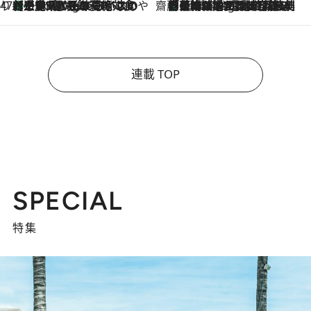
47都道府県の手みやげ ひんやりスイーツで夏を満喫
【三重県】この夏絶対食べたい 冷やしておいしいおやつ3選 お餅×アイスの新感覚スイーツ
1 Hour Ago
齋藤 薫 美容脳ルネサンス
「荷物が増えるほど旅ストレスは増す」美容ジャーナリストがたどり着いた最終結論。“化粧品を劇的に減らす”感動の凝縮美容とは
1 Hour Ago
連載 TOP
SPECIAL
特集