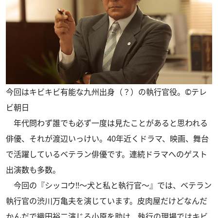
今回はキビキビ有能な九州出身（？）の執行官役。©テレ
ビ朝日
年代問わず誰でも必ず一度は見たことがあると思われる
俳優、それが渡辺いっけい。40年近くドラマ、映画、舞台
で活躍しているベテラン俳優です。連続ドラマへのゲスト
出演数も多数。
今回の『シッコウ!!～犬と私と執行官～』では、ベテラン
執行官の渋川万亀夫を演じています。皮肉屋だけどなんだ
かんだで織田裕二演じる小原を助け、執行の現場ではキビ