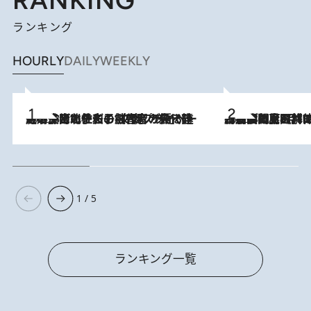
ランキング
HOURLY
DAILY
WEEKLY
2026.8.3
《「文士の子ども被害者の会」発足！》阿川佐和子（72）が語る遠藤周作に北杜夫、劇作家・矢代静一の子どもたちの“文豪プライベート事件簿”
2026.8.8
「最後に見られてよかった」上野動物園の東園パンダ舎が解体前に特別公開。8月16日まで延長されたパネル展と共に辿る“半世紀”のパンダ飼育《解体工事の図面あり》
1 / 5
ランキング一覧