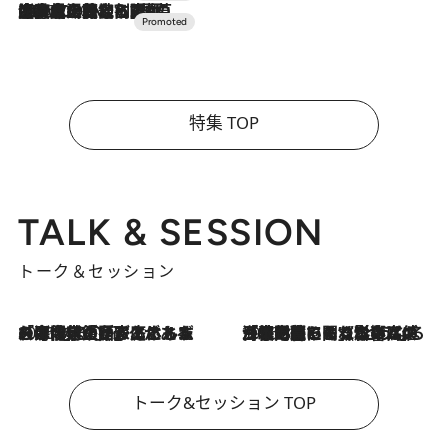
2026.7.10
NEW OPEN！【界 草津】名湯の地に誕生。趣の異なる2種の温泉と上州ならではの会席・蕎麦割烹など美食を味わう究極の癒やし旅
特集 TOP
TALK & SESSION
トーク＆セッション
2026.8.3
「今後値上げがあるとすれば…」「リスクがあるのは今年の冬」エネルギー専門家が語る、ホルムズ海峡封鎖が家庭にもたらす“ある心配”
2026.8.3
「住宅建てられない…」「サーチャージ料の高値が続いている」ホルムズ海峡封鎖による影響はいつまで続く？《エネルギー専門家に聞く“どうなる日本の暮らし”》
トーク&セッション TOP