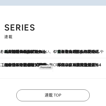
SERIES
連載
そおだよおこの関西おいしい、おやつ紀行
［大阪府箕面市］一皿一皿目の前で仕上げられる、料理を巧みに組み込んだアシェットデセールコース「ミチル アシェット デセール（Michiru assiette dessert）」
5 Hours Ago
47都道府県の手みやげ ひんやりスイーツで夏を満喫
【和歌山県】この夏絶対食べたい 冷やしておいしいおやつ3選 みかんがごろっと丸ごと入ったジュレ
5 Hours Ago
【CREA×星野リゾート】唯一無二。癒しと発見が待つ場所へ
2026.8.7
【トンボの足水浴】ヒノキの香りに包まれて涼感マックス！約13℃の湧水かけ流しを避暑地「星野温泉 トンボの湯」で体験
CREA'S CHOICE
2026.8.7
「立川にも歌舞伎があるんだよ」 片岡仁左衛門・市川中車ら豪華座組みで4年目の立川立飛歌舞伎へ
連載 TOP