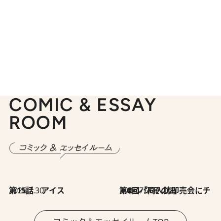
COMIC & ESSAY
ROOM
2026.7.30
第15話 アイス
2026.7.30
第8回「同人誌即売会にチャレンジ その2」