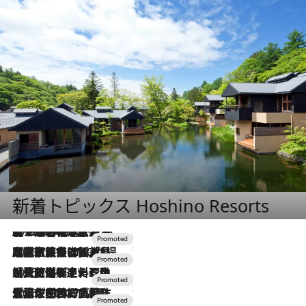
新着トピックス Hoshino Resorts
2026.8.7
【トンボの足水浴】ヒノキの香りに包まれて涼感マックス！約13℃の湧水かけ流しを避暑地「星野温泉 トンボの湯」で体験
2026.7.31
【ホテル帰省】という選択肢をOMOが提案。家族とほどよい距離を保つには「昼は実家、夜は気兼ねなくホテルで！」
2026.7.24
【夏限定ディナーコース】旬を迎える稚鮎や花ズッキーニなどをイタリア・トスカーナの郷土料理の手法で満喫！
2026.7.17
「土佐和ハーブかき氷」がOMO7高知に登場！生姜、山椒、大葉など目にも舌にも涼を呼ぶ郷土の味