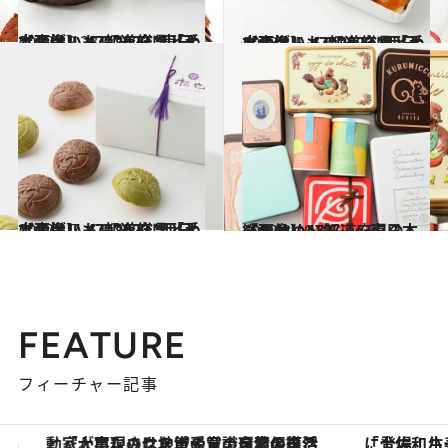
2022.12.23
【画像】 47都道府県「手土産グルメ」2023 “東日本の旨いもの”を総まとめ
グルメ
2023.1.5
【画像】 47都道府県「手土産グルメ」2023 “西日本の旨いもの”を総まとめ
グルメ
2022.1.7
【画像】 47都道府県「手土産グルメ」2022 “西日本の旨いもの”を総まとめ
グルメ
2022.3.10
【画像】47都道府県の「かわいい缶」～東日本総まとめ～
グルメ
FEATURE
フィーチャー記事
「土佐和ハーブかき氷」がOMO7高知に登場！生姜、山椒、大葉など目にも舌にも涼を呼ぶ郷土の味
【夏限定ディナーコース】旬を迎