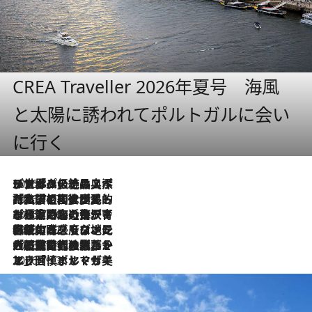
CREA Traveller 2026年夏号 海風
と太陽に誘われてポルトガルに会い
に行く
2026.8.8
リスボンの絶品スイーツ「パステル・デ・ナタ」とは？ポルトガル伝統の奥深い世界へ
2026.7.27
「私の祖国はポルトガル語です」国民的詩人フェルナンド・ペソアと、彼が愛した文学の街を歩く
2026.7.26
ポルトガル近海が育む極上の海の幸。キリリと冷えた白ワインと愉しむ、シーフード専門店の贅沢
2026.7.22
伝統の味をモダンに昇華。高感度な地元客が集う、リスボンの最旬ガストロノミー
2026.7.21
大航海時代の栄華から、震災、独裁、そして革命へ。ポルトガル・首都リスボンの石畳に刻まれた「歴史の光と影」
2026.7.13
エッセイ・ヤマザキマリ「慎ましくも美しき国 ポルトガル」