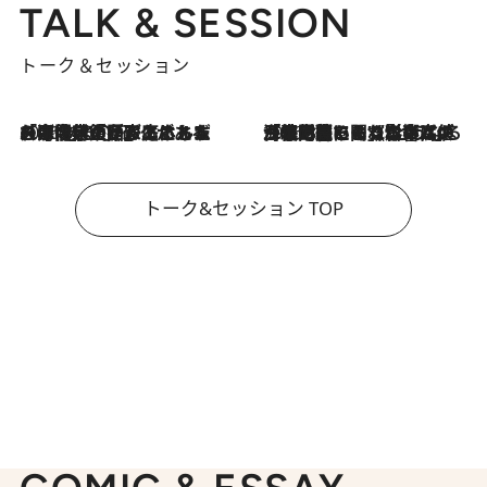
TALK & SESSION
トーク＆セッション
2026.8.3
「今後値上げがあるとすれば…」「リスクがあるのは今年の冬」エネルギー専門家が語る、ホルムズ海峡封鎖が家庭にもたらす“ある心配”
2026.8.3
「住宅建てられない…」「サーチャージ料の高値が続いている」ホルムズ海峡封鎖による影響はいつまで続く？《エネルギー専門家に聞く“どうなる日本の暮らし”》
トーク&セッション TOP