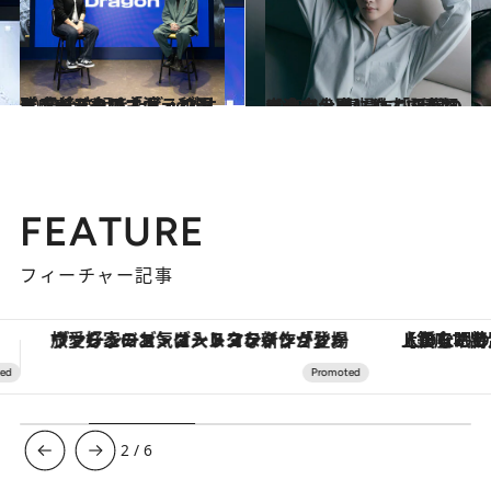
2023.7.29
ミュージカル「ヴィンチェンツォ」の主演・和田雅成がスタジオドラゴンへ 最後に起きたビッグサプライズとは…
カルチャー
2023.4.7
【全文公開】独占で素顔に迫る！ 復帰作も話題のイ・ジョンソク 「日常の幸せを大事にしていきたい」
カルチャー
FEATURE
フィーチャー記事
【銀座で出合う最旬美容】美髪ケアや上質な眠り…セルフケアのアップデートから、特別な名入れギフトまで。大人のための「ReFa GINZA」クルーズ
3
/
6