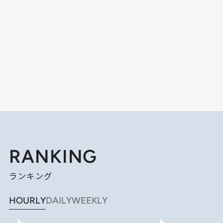
RANKING
ランキング
HOURLY
DAILY
WEEKLY