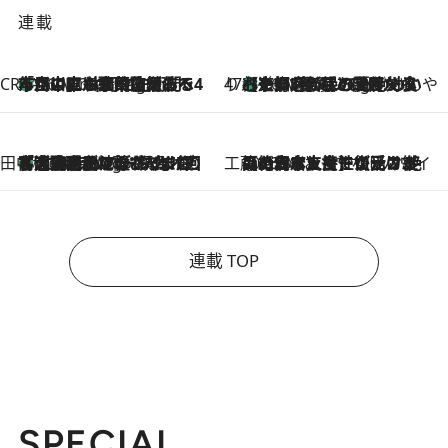
連載
CREA'S CHOICE
「立川にも歌舞伎があるんだよ」 片岡仁左衛門・市川中車ら豪華座組みで4年目の立川立飛歌舞伎へ
16 Minutes Ago
47都道府県の手みやげ ひんやりスイーツで夏を満喫
【京都府】この夏絶対食べたい 冷やしておいしいおやつ3選 ひと口目から心を掴む新緑のテリーヌ
16 Minutes Ago
田中稲の勝手に再ブーム
「湘南乃風に憧れて」観客大盛上がりの“タオル回し”に、ラッパー顔負けの高速歌唱まで…さだまさし（74）のアグレッシブすぎる現在地
5 Hours Ago
工藤まやのおもてなしハワイ
2026.8.6
【ハワイ土産】ローカルの絶大な支持で復活！ 絶品の幻クッキー《元ファンの日本人女性が受け継いだ名店》
連載 TOP
SPECIAL