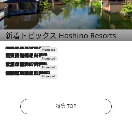
新着トピックス Hoshino Resorts
2026.7.31
【ホテル帰省】という選択肢をOMOが提案。家族とほどよい距離を保つには「昼は実家、夜は気兼ねなくホテルで！」
2026.7.24
【夏限定ディナーコース】旬を迎える稚鮎や花ズッキーニなどをイタリア・トスカーナの郷土料理の手法で満喫！
2026.7.17
「土佐和ハーブかき氷」がOMO7高知に登場！生姜、山椒、大葉など目にも舌にも涼を呼ぶ郷土の味
2026.7.10
NEW OPEN！【界 草津】名湯の地に誕生。趣の異なる2種の温泉と上州ならではの会席・蕎麦割烹など美食を味わう究極の癒やし旅
特集 TOP