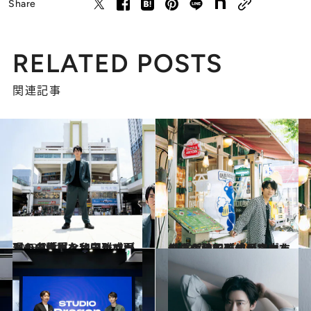
Share
RELATED POSTS
関連記事
2023.7.31
ドラマ「ヴィンチェンツォ」の世界へ和田雅成があのシーンをソウルで再現！【貴重なオフショットも多数】
カルチャー
2023.7.31
俳優・和田雅成が案内する「ヴィンチェンツォ」のロケ地でも使用されたソウル最旬グルメスポット
カルチャー