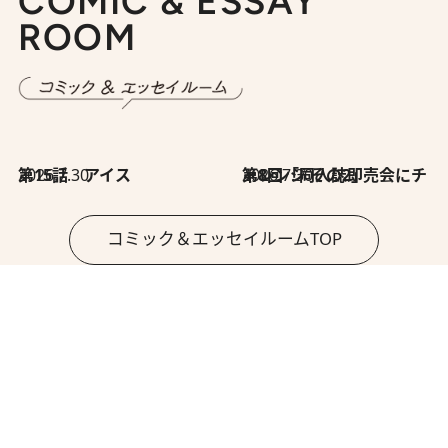
COMIC & ESSAY
ROOM
2026.7.30
第15話 アイス
2026.7.30
第8回「同人誌即売会にチャレンジ その2」
コミック＆エッセイルームTOP