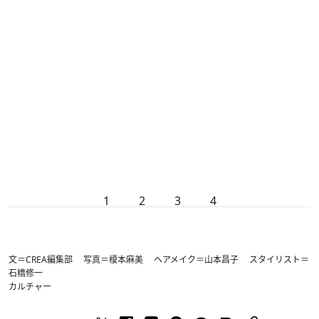
1
2
3
4
文＝CREA編集部 写真＝榎本麻美 ヘアメイク＝山本昌子 スタイリスト＝
石橋修一
カルチャー