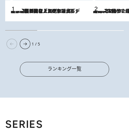
2026.8.5
【なぜ吉沢亮は「気配を消せる」のか？】興行収入208億の『国宝』を経て挑むミュージカル『ディア・エヴァン・ハンセン』。トップ俳優が舞台上でさらけ出した“孤独”とは
2026.8.5
【阿川佐和子さんの年とる力】なぜ70代で始めた趣味は“こんなに楽しい”のか？ ピアノ、俳句…スランプに陥っても続けられる“ある秘訣”とは
1 / 5
ランキング一覧
SERIES