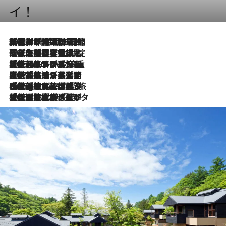
イ！
2026.8.6
「荷物が増えるほど旅ストレスは増す」美容ジャーナリストがたどり着いた最終結論。“化粧品を劇的に減らす”感動の凝縮美容とは
2026.8.6
「旅先には金髪ウィッグを持参」日本と同じメイクでは損してる!? 美容ジャーナリストが提案する“掟破りの旅美容”とは
2026.8.6
【厳選旅コスメ】「身軽さ＆UV対策重視！」ヘアアーティストshucoが選んだ夏旅ベストコスメを発表【Mサイズジップ】
2026.8.5
【厳選旅コスメ】国内をあちこち移動する河井菜摘が選んだ夏旅ベストコスメ発表！「リラックスアイテムはマスト」【Mサイズジップ】
2026.8.4
【厳選旅コスメ】「紫外線＆乾燥対策しながらメイク感も！」ヘア＆メイクGeorgeが選んだ夏旅ベストコスメを発表！【Mサイズジップ】
2026.8.3
【厳選旅コスメ】「保湿もタイパ重視！」“サウナ好き”タレント清水みさとが愛用する夏旅ベストコスメを発表！【Mサイズジップ】