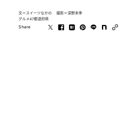
文＝スイーツなかの 撮影＝深野未季
グルメ
47都道府県
Share