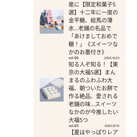
産に【限定和菓子5
選】十二年に一度の
金平糖、絵馬の薄
氷…老舗の名品で
「あけましておめで
糖！」《スイーツな
かのお墨付き》
vol.66
2025.10.23
知る人ぞ知る！【東
京の大福5選】まん
まるのふわふわ大
福、朝ついたお餅で
作る絶品、愛される
老舗の味…スイーツ
なかのが今推したい
大福5つ
vol.65
2025.07.31
【夏はやっぱりレア