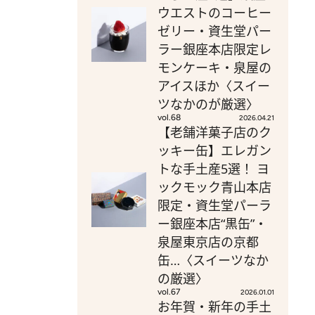
ウエストのコーヒー
ゼリー・資生堂パー
ラー銀座本店限定レ
モンケーキ・泉屋の
アイスほか〈スイー
ツなかのが厳選〉
vol.68
2026.04.21
【老舗洋菓子店のク
ッキー缶】エレガン
トな手土産5選！ ヨ
ックモック青山本店
限定・資生堂パーラ
ー銀座本店“黒缶”・
泉屋東京店の京都
缶…〈スイーツなか
の厳選〉
vol.67
2026.01.01
お年賀・新年の手土