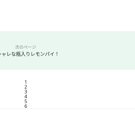
次のページ
シャレな瓶入りレモンパイ！
1
2
3
4
5
6