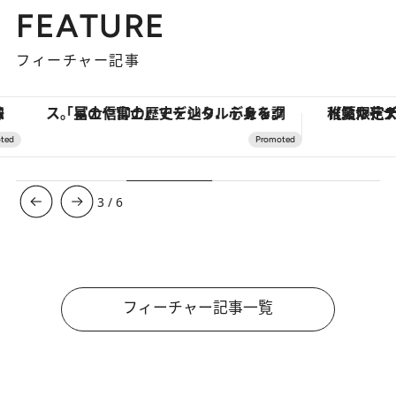
FEATURE
フィーチャー記事
「星のや富士」でデジタルデトックス。冨士信仰の歴史を辿り、心身を調える。
【夏限定ディナーコース】旬を迎
3
/
6
フィーチャー記事一覧