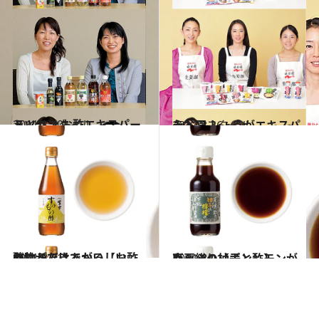
2011.8.30
ミツカン お酢エキスパート
ライフスタイル
2011.8.26
永谷園 しょうがエキスパート
ライフスタイル
2011.8.21
かけるだけでおいしい酢の物ができあがる【お酢】
グルメ
2011.8.21
南房総の柚子とレモンがたっぷり【ポン酢】
グルメ