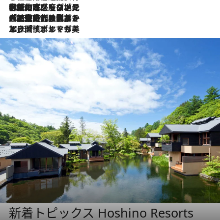
2026.7.22
伝統の味をモダンに昇華。高感度な地元客が集う、リスボンの最旬ガストロノミー
2026.7.21
大航海時代の栄華から、震災、独裁、そして革命へ。ポルトガル・首都リスボンの石畳に刻まれた「歴史の光と影」
2026.7.13
エッセイ・ヤマザキマリ「慎ましくも美しき国 ポルトガル」
新着トピックス Hoshino Resorts