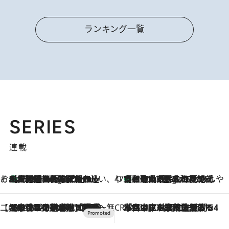
ランキング一覧
SERIES
連載
そおだよおこの関西おいしい、おやつ紀行
［大阪府箕面市］一皿一皿目の前で仕上げられる、料理を巧みに組み込んだアシェットデセールコース「ミチル アシェット デセール（Michiru assiette dessert）」
5 Hours Ago
47都道府県の手みやげ ひんやりスイーツで夏を満喫
【和歌山県】この夏絶対食べたい 冷やしておいしいおやつ3選 みかんがごろっと丸ごと入ったジュレ
5 Hours Ago
【CREA×星野リゾート】唯一無二。癒しと発見が待つ場所へ
2026.8.7
【トンボの足水浴】ヒノキの香りに包まれて涼感マックス！約13℃の湧水かけ流しを避暑地「星野温泉 トンボの湯」で体験
CREA'S CHOICE
2026.8.7
「立川にも歌舞伎があるんだよ」 片岡仁左衛門・市川中車ら豪華座組みで4年目の立川立飛歌舞伎へ