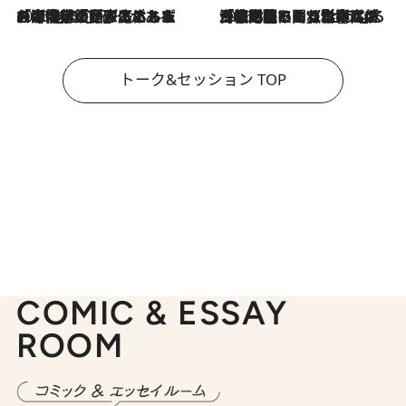
2026.8.3
「今後値上げがあるとすれば…」「リスクがあるのは今年の冬」エネルギー専門家が語る、ホルムズ海峡封鎖が家庭にもたらす“ある心配”
2026.8.3
「住宅建てられない…」「サーチャージ料の高値が続いている」ホルムズ海峡封鎖による影響はいつまで続く？《エネルギー専門家に聞く“どうなる日本の暮らし”》
トーク&セッション TOP
COMIC & ESSAY
ROOM