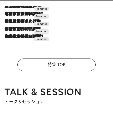
2026.8.7
【トンボの足水浴】ヒノキの香りに包まれて涼感マックス！約13℃の湧水かけ流しを避暑地「星野温泉 トンボの湯」で体験
2026.7.31
【ホテル帰省】という選択肢をOMOが提案。家族とほどよい距離を保つには「昼は実家、夜は気兼ねなくホテルで！」
2026.7.24
【夏限定ディナーコース】旬を迎える稚鮎や花ズッキーニなどをイタリア・トスカーナの郷土料理の手法で満喫！
2026.7.17
「土佐和ハーブかき氷」がOMO7高知に登場！生姜、山椒、大葉など目にも舌にも涼を呼ぶ郷土の味
2026.7.10
NEW OPEN！【界 草津】名湯の地に誕生。趣の異なる2種の温泉と上州ならではの会席・蕎麦割烹など美食を味わう究極の癒やし旅
特集 TOP
TALK & SESSION
トーク＆セッション