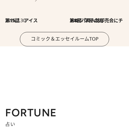
2026.7.30
第15話 アイス
2026.7.30
第8回「同人誌即売会にチャレンジ その2」
コミック＆エッセイルームTOP
FORTUNE
占い