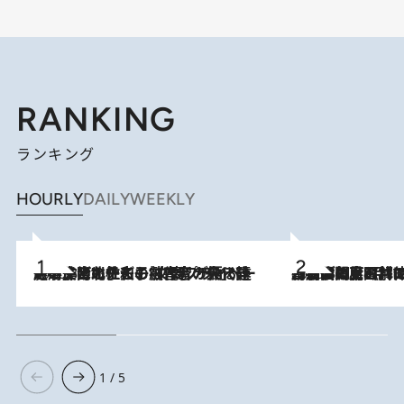
RANKING
ランキング
HOURLY
DAILY
WEEKLY
2026.8.3
《「文士の子ども被害者の会」発足！》阿川佐和子（72）が語る遠藤周作に北杜夫、劇作家・矢代静一の子どもたちの“文豪プライベート事件簿”
2026.8.8
「最後に見られてよかった」上野動物園の東園パンダ舎が解体前に特別公開。8月16日まで延長されたパネル展と共に辿る“半世紀”のパンダ飼育《解体工事の図面あり》
1 / 5