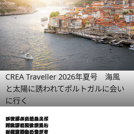
CREA Traveller 2026年夏号 海風
と太陽に誘われてポルトガルに会い
に行く
2026.8.8
リスボンの絶品スイーツ「パステル・デ・ナタ」とは？ポルトガル伝統の奥深い世界へ
2026.7.27
「私の祖国はポルトガル語です」国民的詩人フェルナンド・ペソアと、彼が愛した文学の街を歩く
2026.7.26
ポルトガル近海が育む極上の海の幸。キリリと冷えた白ワインと愉しむ、シーフード専門店の贅沢