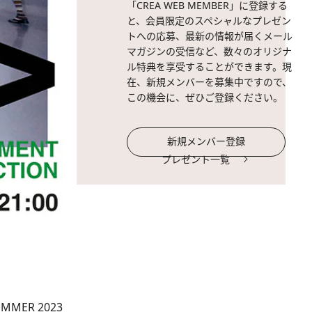
「CREA WEB MEMBER」に登録する
と、会員限定のスペシャルなプレゼン
トへの応募、最新の情報が届くメール
マガジンの受信など、数々のオリジナ
ル特典を享受することができます。現
在、新規メンバーを募集中ですので、
この機会に、ぜひご登録ください。
新規メンバー登録
プレゼント一覧
MER 2023