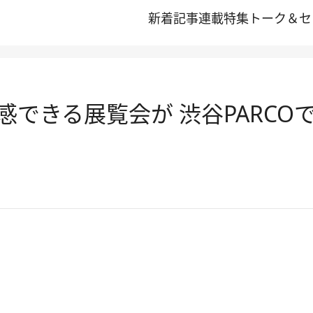
新着記事
連載
特集
トーク＆セ
感できる展覧会が 渋谷PARCO