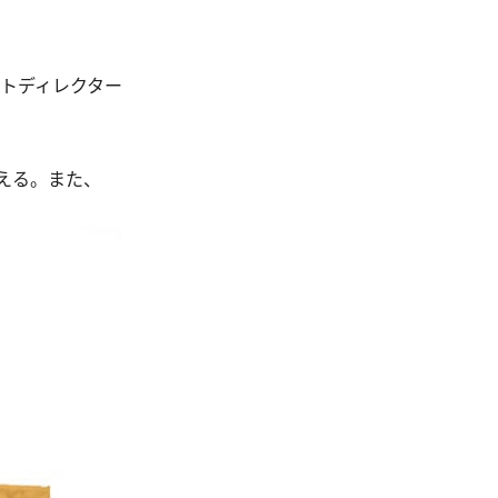
をアートディレクター
える。また、