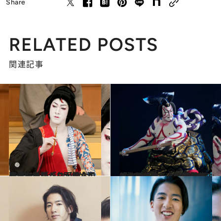
Share
RELATED POSTS
関連記事
2022.5.23
尾上右近が『弁天娘女男白浪』を語る “かけがえのないつながりが僕らの強み”
カルチャー
2022.8.21
【歌舞伎コラム】超歌舞伎、研の會… 人間の枠を超えて響きあう、歌舞伎と いう“フィジカル・パフォーマンス”
カルチャー