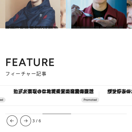
2019.11.14
歌舞伎界の新たなプリンス尾上右近 歌舞伎『風の谷のナウシカ』に挑む
カルチャー
2020.7.27
歌舞伎俳優・尾上右近が語るカレー愛 年間360食は食べるハマりっぷり♡
グルメ
FEATURE
フィーチャー記事
「大事なのは地域の意識を変えること」。ロレックス賞受賞の自然保護活動家が実現させたナイジェリアの自然環境の復活
ヴァシュロン・コンスタンタン
3
/
6