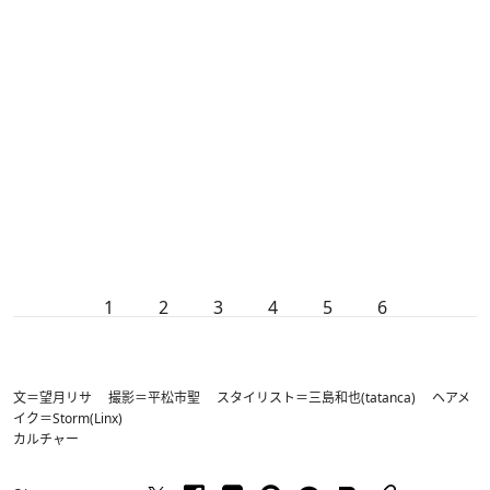
1
2
3
4
5
6
文＝望月リサ 撮影＝平松市聖 スタイリスト＝三島和也(tatanca) ヘアメ
イク＝Storm(Linx)
カルチャー