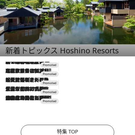
新着トピックス Hoshino Resorts
2026.8.7
【トンボの足水浴】ヒノキの香りに包まれて涼感マックス！約13℃の湧水かけ流しを避暑地「星野温泉 トンボの湯」で体験
2026.7.31
【ホテル帰省】という選択肢をOMOが提案。家族とほどよい距離を保つには「昼は実家、夜は気兼ねなくホテルで！」
2026.7.24
【夏限定ディナーコース】旬を迎える稚鮎や花ズッキーニなどをイタリア・トスカーナの郷土料理の手法で満喫！
2026.7.17
「土佐和ハーブかき氷」がOMO7高知に登場！生姜、山椒、大葉など目にも舌にも涼を呼ぶ郷土の味
2026.7.10
NEW OPEN！【界 草津】名湯の地に誕生。趣の異なる2種の温泉と上州ならではの会席・蕎麦割烹など美食を味わう究極の癒やし旅
特集 TOP