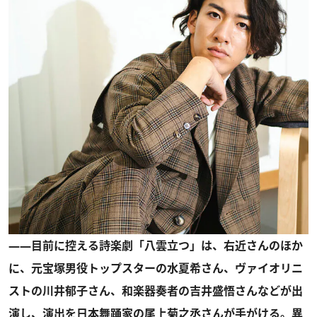
――目前に控える詩楽劇「八雲立つ」は、右近さんのほか
に、元宝塚男役トップスターの水夏希さん、ヴァイオリニ
ストの川井郁子さん、和楽器奏者の吉井盛悟さんなどが出
演し、演出を日本舞踊家の尾上菊之丞さんが手がける。異