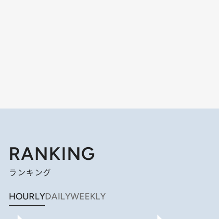
RANKING
ランキング
HOURLY
DAILY
WEEKLY