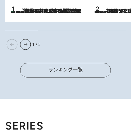
「最後に見られてよかった」上野動物園の東園パンダ舎が解体前に特別公開。8月16日まで延長されたパネル展と共に辿る“半世紀”のパンダ飼育《解体工事の図面あり》
2026.8.8
2026.8.5
【阿川佐和子さんの年とる力】なぜ70代で始めた趣味は“こんなに楽しい”のか？ ピアノ、俳句…スランプに陥っても続けられる“ある秘訣”とは
1 / 5
ランキング一覧
SERIES