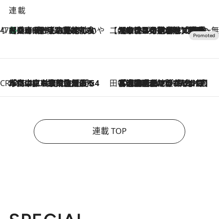
連載
47都道府県の手みやげ ひんやりスイーツで夏を満喫
【兵庫県】この夏絶対食べたい 冷やしておいしいおやつ3選 淡路島の恵みをジェラートに集約
2026.8.8
【CREA×星野リゾート】唯一無二。癒しと発見が待つ場所へ
2026.8.7
【トンボの足水浴】ヒノキの香りに包まれて涼感マックス！約13℃の湧水かけ流しを避暑地「星野温泉 トンボの湯」で体験
CREA'S CHOICE
2026.8.7
「立川にも歌舞伎があるんだよ」 片岡仁左衛門・市川中車ら豪華座組みで4年目の立川立飛歌舞伎へ
田中稲の勝手に再ブーム
2026.8.7
「湘南乃風に憧れて」観客大盛上がりの“タオル回し”に、ラッパー顔負けの高速歌唱まで…さだまさし（74）のアグレッシブすぎる現在地
連載 TOP