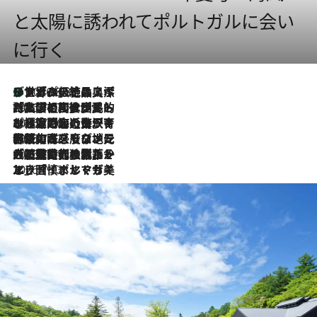
と太陽に誘われてポルトガルに会い
に行く
リスボンの絶品スイーツ「パステル・デ・ナタ」とは？ポルトガル伝統の奥深い世界へ
2026.8.8
2026.7.27
「私の祖国はポルトガル語です」国民的詩人フェルナンド・ペソアと、彼が愛した文学の街を歩く
2026.7.26
ポルトガル近海が育む極上の海の幸。キリリと冷えた白ワインと愉しむ、シーフード専門店の贅沢
2026.7.22
伝統の味をモダンに昇華。高感度な地元客が集う、リスボンの最旬ガストロノミー
2026.7.21
大航海時代の栄華から、震災、独裁、そして革命へ。ポルトガル・首都リスボンの石畳に刻まれた「歴史の光と影」
2026.7.13
エッセイ・ヤマザキマリ「慎ましくも美しき国 ポルトガル」