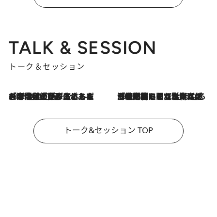
TALK & SESSION
トーク＆セッション
2026.8.3
「今後値上げがあるとすれば…」「リスクがあるのは今年の冬」エネルギー専門家が語る、ホルムズ海峡封鎖が家庭にもたらす“ある心配”
2026.8.3
「住宅建てられない…」「サーチャージ料の高値が続いている」ホルムズ海峡封鎖による影響はいつまで続く？《エネルギー専門家に聞く“どうなる日本の暮らし”》
トーク&セッション TOP