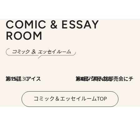
COMIC & ESSAY
ROOM
2026.7.30
第15話 アイス
2026.7.30
第8回「同人誌即売会にチャレンジ その2」
コミック＆エッセイルームTOP