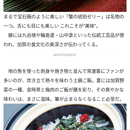
まるで宝石箱のように美しい「蟹の琥珀ゼリー」は名物の
一つ。舌にも目にも美しい これこそが“美味”。
器には九谷焼や輪島塗・山中塗といった伝統工芸品が使
われ、加賀の食文化の奥深さが伝わってくる。
ADVERTISEMENT
地の魚を使った刺身や焼き物と並んで常連客にファンが
多いのが、炊き立て熱々を味わう土鍋ご飯。夏には加賀野
菜の一種、金時草と梅肉のご飯が膳を彩り、その爽やかな
味わいは、まさに滋味。箸が止まらなくなること必至だ。