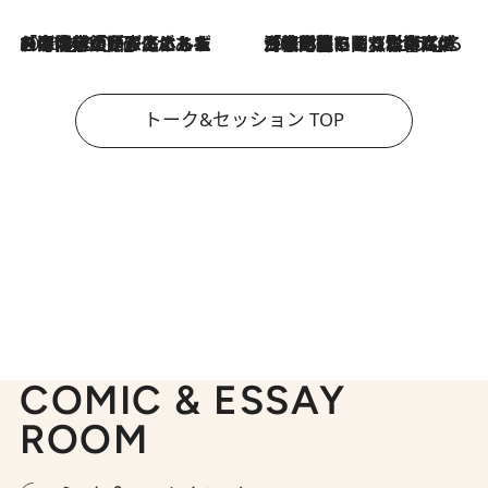
2026.8.3
「今後値上げがあるとすれば…」「リスクがあるのは今年の冬」エネルギー専門家が語る、ホルムズ海峡封鎖が家庭にもたらす“ある心配”
2026.8.3
「住宅建てられない…」「サーチャージ料の高値が続いている」ホルムズ海峡封鎖による影響はいつまで続く？《エネルギー専門家に聞く“どうなる日本の暮らし”》
トーク&セッション TOP
COMIC & ESSAY
ROOM