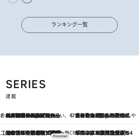
ランキング一覧
SERIES
連載
そおだよおこの関西おいしい、おやつ紀行
［大阪府箕面市］一皿一皿目の前で仕上げられる、料理を巧みに組み込んだアシェットデセールコース「ミチル アシェット デセール（Michiru assiette dessert）」
4 Hours Ago
47都道府県の手みやげ ひんやりスイーツで夏を満喫
【和歌山県】この夏絶対食べたい 冷やしておいしいおやつ3選 みかんがごろっと丸ごと入ったジュレ
4 Hours Ago
【CREA×星野リゾート】唯一無二。癒しと発見が待つ場所へ
2026.8.7
【トンボの足水浴】ヒノキの香りに包まれて涼感マックス！約13℃の湧水かけ流しを避暑地「星野温泉 トンボの湯」で体験
CREA'S CHOICE
2026.8.7
「立川にも歌舞伎があるんだよ」 片岡仁左衛門・市川中車ら豪華座組みで4年目の立川立飛歌舞伎へ