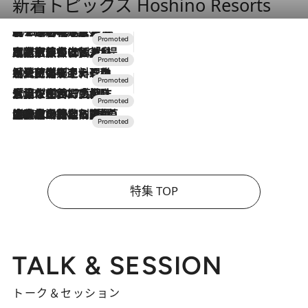
新着トピックス Hoshino Resorts
2026.8.7
【トンボの足水浴】ヒノキの香りに包まれて涼感マックス！約13℃の湧水かけ流しを避暑地「星野温泉 トンボの湯」で体験
2026.7.31
【ホテル帰省】という選択肢をOMOが提案。家族とほどよい距離を保つには「昼は実家、夜は気兼ねなくホテルで！」
2026.7.24
【夏限定ディナーコース】旬を迎える稚鮎や花ズッキーニなどをイタリア・トスカーナの郷土料理の手法で満喫！
2026.7.17
「土佐和ハーブかき氷」がOMO7高知に登場！生姜、山椒、大葉など目にも舌にも涼を呼ぶ郷土の味
2026.7.10
NEW OPEN！【界 草津】名湯の地に誕生。趣の異なる2種の温泉と上州ならではの会席・蕎麦割烹など美食を味わう究極の癒やし旅
特集 TOP
TALK & SESSION
トーク＆セッション