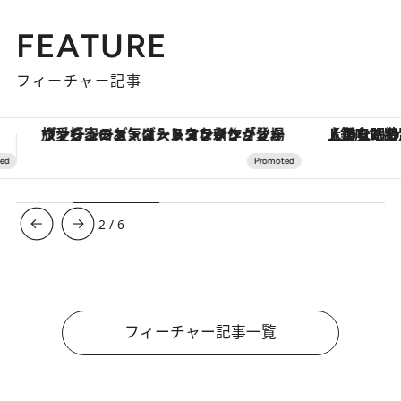
FEATURE
フィーチャー記事
【銀座で出合う最旬美容】美髪ケアや上質な眠り…セルフケアのアップデートから、特別な名入れギフトまで。大人のための「ReFa GINZA」クルーズ
3
/
6
フィーチャー記事一覧