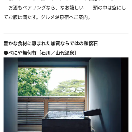
お酒もペアリングなら、なお嬉しい！ 頭の中は空にし
てお腹は満たす。グルメ温泉宿へご案内。
豊かな食材に恵まれた加賀ならではの和懐石
●べにや無何有［石川／山代温泉］