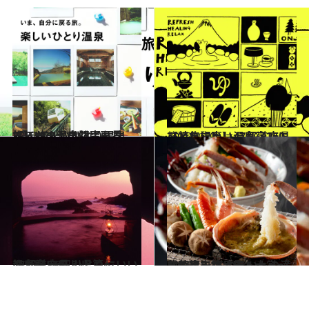
2022.6.9
【ほかの温泉記事も見る】いま、自然に戻る旅。 楽しいひとり温泉
旅＆お出かけ
2022.2.10
【特集記事】47都道府県 ひとりにいい温泉宿250
旅＆お出かけ
2022.2.26
47都道府県 ひとりにいい温泉宿 ～石川県篇～
旅＆お出かけ
2021.12.16
お気に入りホテル大賞～北陸篇～ 冬の旨いもの満載の宿で絶品旅
旅＆お出かけ