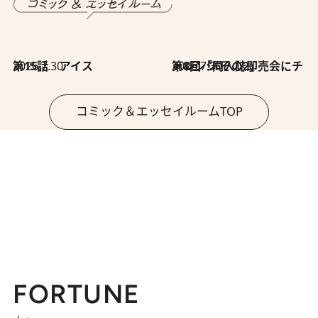
2026.7.30
第15話 アイス
2026.7.30
第8回「同人誌即売会にチャレンジ その2」
コミック＆エッセイルームTOP
FORTUNE