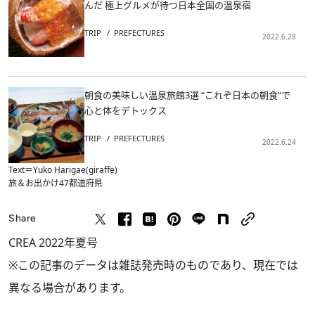
んだ 極上グルメが待つ日本全国の温泉宿
TRIP
PREFECTURES
2022.6.28
朝食の美味しい温泉旅館3選 “これぞ日本の朝食”で
心と体をデトックス
TRIP
PREFECTURES
2022.6.24
Text＝Yuko Harigae(giraffe)
旅＆お出かけ
47都道府県
Share
CREA 2022年夏号
※この記事のデータは雑誌発売時のものであり、現在では
異なる場合があります。