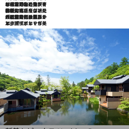
2026.7.26
ポルトガル近海が育む極上の海の幸。キリリと冷えた白ワインと愉しむ、シーフード専門店の贅沢
2026.7.22
伝統の味をモダンに昇華。高感度な地元客が集う、リスボンの最旬ガストロノミー
2026.7.21
大航海時代の栄華から、震災、独裁、そして革命へ。ポルトガル・首都リスボンの石畳に刻まれた「歴史の光と影」
2026.7.13
エッセイ・ヤマザキマリ「慎ましくも美しき国 ポルトガル」