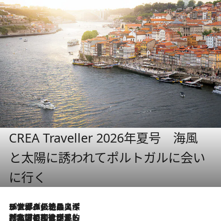
CREA Traveller 2026年夏号 海風
と太陽に誘われてポルトガルに会い
に行く
2026.8.8
リスボンの絶品スイーツ「パステル・デ・ナタ」とは？ポルトガル伝統の奥深い世界へ
2026.7.27
「私の祖国はポルトガル語です」国民的詩人フェルナンド・ペソアと、彼が愛した文学の街を歩く