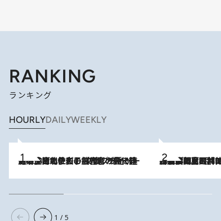
RANKING
ランキング
HOURLY
DAILY
WEEKLY
2026.8.3
《「文士の子ども被害者の会」発足！》阿川佐和子（72）が語る遠藤周作に北杜夫、劇作家・矢代静一の子どもたちの“文豪プライベート事件簿”
2026.8.8
「最後に見られてよかった」上野動物園の東園パンダ舎が解体前に特別公開。8月16日まで延長されたパネル展と共に辿る“半世紀”のパンダ飼育《解体工事の図面あり》
1 / 5