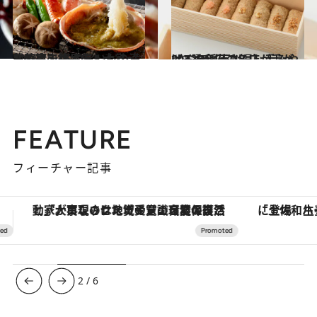
2021.12.16
お気に入りホテル大賞～北陸篇～ 冬の旨いもの満載の宿で絶品旅
旅＆お出かけ
2022.1.3
2022年【石川県】手みやげ3選 金沢の名店が手がけるお稲荷さん
グルメ
FEATURE
フィーチャー記事
「土佐和ハーブかき氷」がOMO7高知に登場！生姜、山椒、大葉など目にも舌にも涼を呼ぶ郷土の味
ヴァシュロン・コンスタンタン
3
/
6