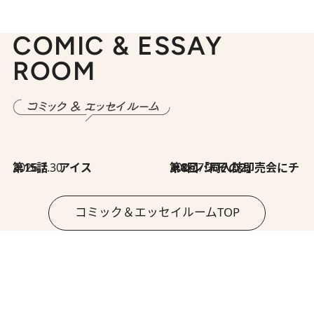
COMIC & ESSAY
ROOM
2026.7.30
第15話 アイス
2026.7.30
第8回「同人誌即売会にチャレンジ その2」
コミック＆エッセイルームTOP