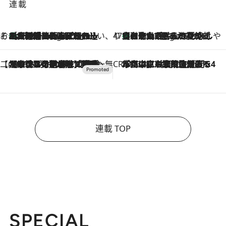
連載
そおだよおこの関西おいしい、おやつ紀行
［大阪府箕面市］一皿一皿目の前で仕上げられる、料理を巧みに組み込んだアシェットデセールコース「ミチル アシェット デセール（Michiru assiette dessert）」
9 Hours Ago
47都道府県の手みやげ ひんやりスイーツで夏を満喫
【和歌山県】この夏絶対食べたい 冷やしておいしいおやつ3選 みかんがごろっと丸ごと入ったジュレ
9 Hours Ago
【CREA×星野リゾート】唯一無二。癒しと発見が待つ場所へ
2026.8.7
【トンボの足水浴】ヒノキの香りに包まれて涼感マックス！約13℃の湧水かけ流しを避暑地「星野温泉 トンボの湯」で体験
CREA'S CHOICE
2026.8.7
「立川にも歌舞伎があるんだよ」 片岡仁左衛門・市川中車ら豪華座組みで4年目の立川立飛歌舞伎へ
連載 TOP
SPECIAL