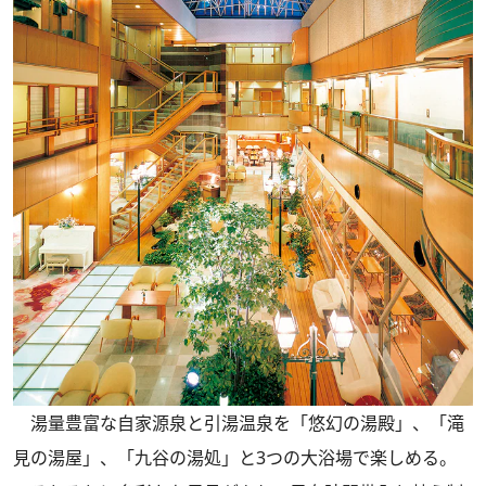
湯量豊富な自家源泉と引湯温泉を「悠幻の湯殿」、「滝
見の湯屋」、「九谷の湯処」と3つの大浴場で楽しめる。