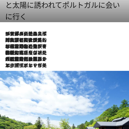
と太陽に誘われてポルトガルに会い
に行く
2026.8.8
リスボンの絶品スイーツ「パステル・デ・ナタ」とは？ポルトガル伝統の奥深い世界へ
2026.7.27
「私の祖国はポルトガル語です」国民的詩人フェルナンド・ペソアと、彼が愛した文学の街を歩く
2026.7.26
ポルトガル近海が育む極上の海の幸。キリリと冷えた白ワインと愉しむ、シーフード専門店の贅沢
2026.7.22
伝統の味をモダンに昇華。高感度な地元客が集う、リスボンの最旬ガストロノミー
2026.7.21
大航海時代の栄華から、震災、独裁、そして革命へ。ポルトガル・首都リスボンの石畳に刻まれた「歴史の光と影」
2026.7.13
エッセイ・ヤマザキマリ「慎ましくも美しき国 ポルトガル」