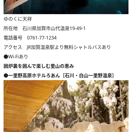
ゆのくに天祥
所在地 石川県加賀市山代温泉19-49-1
電話番号 0761-77-1234
アクセス JR加賀温泉駅より無料シャトルバスあり
●Wi-Fiあり
囲炉裏を囲んで楽しむ里山の恵み
●一里野高原ホテルろあん［石川・白山一里野温泉］