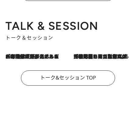
TALK & SESSION
トーク＆セッション
2026.8.3
「今後値上げがあるとすれば…」「リスクがあるのは今年の冬」エネルギー専門家が語る、ホルムズ海峡封鎖が家庭にもたらす“ある心配”
2026.8.3
「住宅建てられない…」「サーチャージ料の高値が続いている」ホルムズ海峡封鎖による影響はいつまで続く？《エネルギー専門家に聞く“どうなる日本の暮らし”》
トーク&セッション TOP