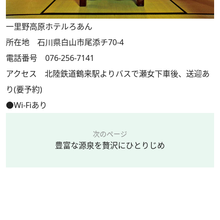
一里野高原ホテルろあん
所在地 石川県白山市尾添チ70-4
電話番号 076-256-7141
アクセス 北陸鉄道鶴来駅よりバスで瀬女下車後、送迎あ
り(要予約)
●Wi-Fiあり
次のページ
豊富な源泉を贅沢にひとりじめ