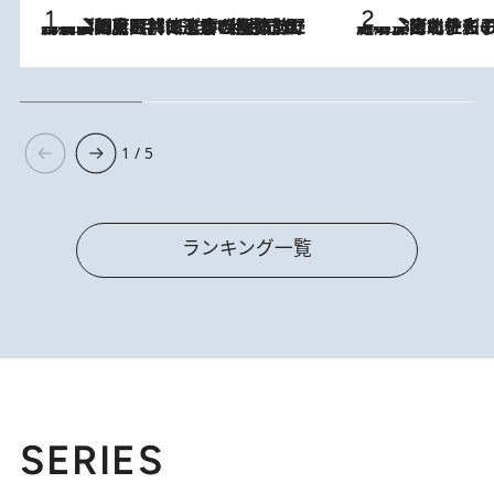
2026.8.8
「最後に見られてよかった」上野動物園の東園パンダ舎が解体前に特別公開。8月16日まで延長されたパネル展と共に辿る“半世紀”のパンダ飼育《解体工事の図面あり》
2026.8.3
《「文士の子ども被害者の会」発足！》阿川佐和子（72）が語る遠藤周作に北杜夫、劇作家・矢代静一の子どもたちの“文豪プライベート事件簿”
1 / 5
ランキング一覧
SERIES