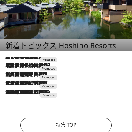
新着トピックス Hoshino Resorts
2026.8.7
【トンボの足水浴】ヒノキの香りに包まれて涼感マックス！約13℃の湧水かけ流しを避暑地「星野温泉 トンボの湯」で体験
2026.7.31
【ホテル帰省】という選択肢をOMOが提案。家族とほどよい距離を保つには「昼は実家、夜は気兼ねなくホテルで！」
2026.7.24
【夏限定ディナーコース】旬を迎える稚鮎や花ズッキーニなどをイタリア・トスカーナの郷土料理の手法で満喫！
2026.7.17
「土佐和ハーブかき氷」がOMO7高知に登場！生姜、山椒、大葉など目にも舌にも涼を呼ぶ郷土の味
2026.7.10
NEW OPEN！【界 草津】名湯の地に誕生。趣の異なる2種の温泉と上州ならではの会席・蕎麦割烹など美食を味わう究極の癒やし旅
特集 TOP