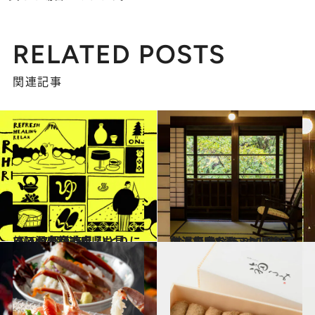
RELATED POSTS
関連記事
2022.2.10
《ほかの都道府県も見る》47都道府県 ひとりにいい温泉宿250
旅＆お出かけ
2020.1.19
名湯で叶う15,000円以下の温泉宿8選 これは絶対、行かなきゃソンです
旅＆お出かけ