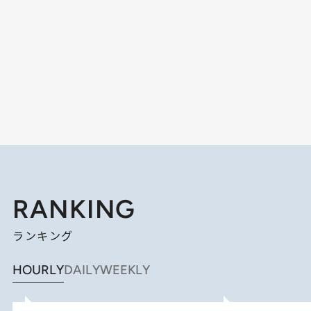
RANKING
ランキング
HOURLY
DAILY
WEEKLY