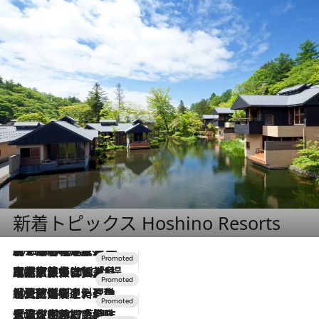
新着トピックス Hoshino Resorts
2026.8.7
【トンボの足水浴】ヒノキの香りに包まれて涼感マックス！約13℃の湧水かけ流しを避暑地「星野温泉 トンボの湯」で体験
2026.7.31
【ホテル帰省】という選択肢をOMOが提案。家族とほどよい距離を保つには「昼は実家、夜は気兼ねなくホテルで！」
2026.7.24
【夏限定ディナーコース】旬を迎える稚鮎や花ズッキーニなどをイタリア・トスカーナの郷土料理の手法で満喫！
2026.7.17
「土佐和ハーブかき氷」がOMO7高知に登場！生姜、山椒、大葉など目にも舌にも涼を呼ぶ郷土の味