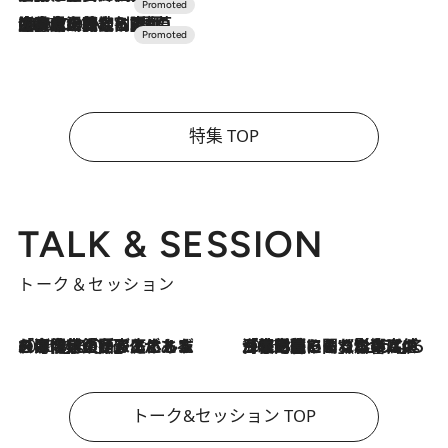
2026.7.10
NEW OPEN！【界 草津】名湯の地に誕生。趣の異なる2種の温泉と上州ならではの会席・蕎麦割烹など美食を味わう究極の癒やし旅
特集 TOP
TALK & SESSION
トーク＆セッション
2026.8.3
「今後値上げがあるとすれば…」「リスクがあるのは今年の冬」エネルギー専門家が語る、ホルムズ海峡封鎖が家庭にもたらす“ある心配”
2026.8.3
「住宅建てられない…」「サーチャージ料の高値が続いている」ホルムズ海峡封鎖による影響はいつまで続く？《エネルギー専門家に聞く“どうなる日本の暮らし”》
トーク&セッション TOP