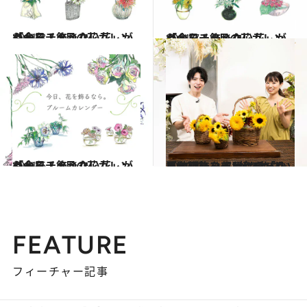
2021.8.1
「今日、飾りたい花」がわかる！ 8月の花カレンダーをチェック
ライフスタイル
2021.7.1
「今日、飾りたい花」がわかる！ 7月の花カレンダーをチェック
ライフスタイル
2021.6.1
「今日、飾りたい花」がわかる！ 6月の花カレンダーをチェック
ライフスタイル
2022.8.2
【動画】ひまわりを「かご」に飾ろう “摘みたて風”のアレンジがかわいい 夏の輝きを部屋に呼び込んで
ライフスタイル
FEATURE
フィーチャー記事