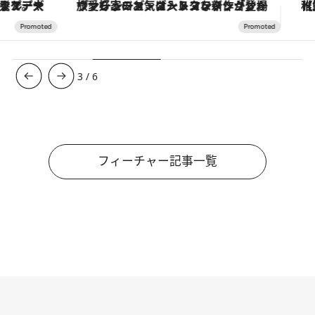
ヴァシュロン・コンスタンタン「オーヴァーシーズ・オートマティック」。旅愛好家のお気に入りコレクションから、ジェンダーレスな新作が登場
【夏限定ディナーコース】旬を迎
3
/
6
フィーチャー記事一覧