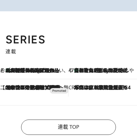
SERIES
連載
そおだよおこの関西おいしい、おやつ紀行
［大阪府箕面市］一皿一皿目の前で仕上げられる、料理を巧みに組み込んだアシェットデセールコース「ミチル アシェット デセール（Michiru assiette dessert）」
10 Hours Ago
47都道府県の手みやげ ひんやりスイーツで夏を満喫
【和歌山県】この夏絶対食べたい 冷やしておいしいおやつ3選 みかんがごろっと丸ごと入ったジュレ
10 Hours Ago
【CREA×星野リゾート】唯一無二。癒しと発見が待つ場所へ
2026.8.7
【トンボの足水浴】ヒノキの香りに包まれて涼感マックス！約13℃の湧水かけ流しを避暑地「星野温泉 トンボの湯」で体験
CREA'S CHOICE
2026.8.7
「立川にも歌舞伎があるんだよ」 片岡仁左衛門・市川中車ら豪華座組みで4年目の立川立飛歌舞伎へ
連載 TOP