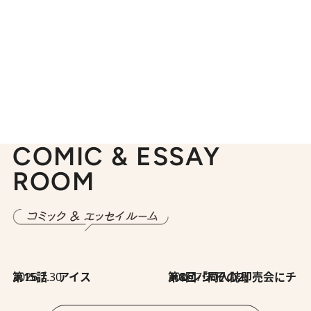
COMIC & ESSAY
ROOM
2026.7.30
第15話 アイス
2026.7.30
第8回「同人誌即売会にチャレンジ その2」