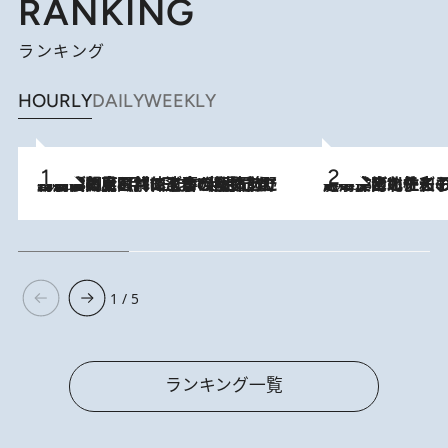
RANKING
ランキング
HOURLY
DAILY
WEEKLY
2026.8.8
「最後に見られてよかった」上野動物園の東園パンダ舎が解体前に特別公開。8月16日まで延長されたパネル展と共に辿る“半世紀”のパンダ飼育《解体工事の図面あり》
2026.8.3
《「文士の子ども被害者の会」発足！》阿川佐和子（72）が語る遠藤周作に北杜夫、劇作家・矢代静一の子どもたちの“文豪プライベート事件簿”
1 / 5
ランキング一覧