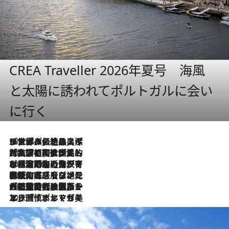
CREA Traveller 2026年夏号 海風
と太陽に誘われてポルトガルに会い
に行く
2026.8.8
リスボンの絶品スイーツ「パステル・デ・ナタ」とは？ポルトガル伝統の奥深い世界へ
2026.7.27
「私の祖国はポルトガル語です」国民的詩人フェルナンド・ペソアと、彼が愛した文学の街を歩く
2026.7.26
ポルトガル近海が育む極上の海の幸。キリリと冷えた白ワインと愉しむ、シーフード専門店の贅沢
2026.7.22
伝統の味をモダンに昇華。高感度な地元客が集う、リスボンの最旬ガストロノミー
2026.7.21
大航海時代の栄華から、震災、独裁、そして革命へ。ポルトガル・首都リスボンの石畳に刻まれた「歴史の光と影」
2026.7.13
エッセイ・ヤマザキマリ「慎ましくも美しき国 ポルトガル」