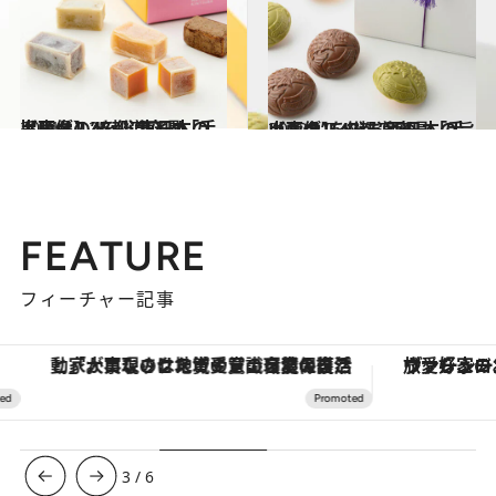
2021.12.25
【画像】47都道府県「手土産グルメ」 “東日本の旨いもの”を総まとめ
グルメ
2022.1.7
【画像】47都道府県「手土産グルメ」 “西日本の旨いもの”を総まとめ
グルメ
FEATURE
フィーチャー記事
「大事なのは地域の意識を変えること」。ロレックス賞受賞の自然保護活動家が実現させたナイジェリアの自然環境の復活
ヴァシュロン・コンスタンタン
3
/
6