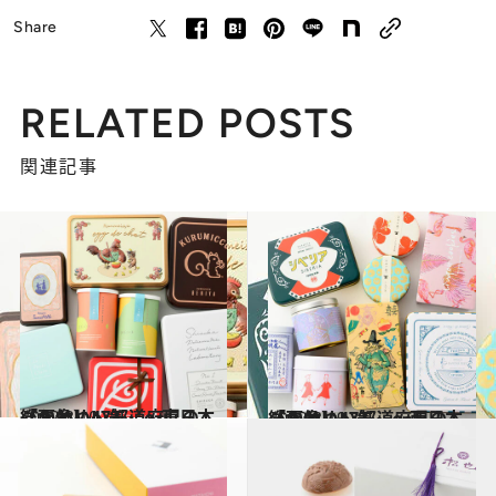
Share
RELATED POSTS
関連記事
2022.3.10
【画像】47都道府県の「かわいい缶」～東日本総まとめ～
グルメ
2022.3.19
【画像】47都道府県の「かわいい缶」～西日本総まとめ～
グルメ