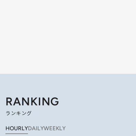
RANKING
ランキング
HOURLY
DAILY
WEEKLY