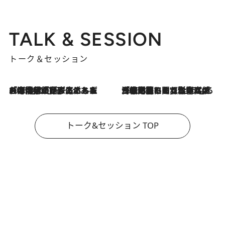
TALK & SESSION
トーク＆セッション
2026.8.3
「今後値上げがあるとすれば…」「リスクがあるのは今年の冬」エネルギー専門家が語る、ホルムズ海峡封鎖が家庭にもたらす“ある心配”
2026.8.3
「住宅建てられない…」「サーチャージ料の高値が続いている」ホルムズ海峡封鎖による影響はいつまで続く？《エネルギー専門家に聞く“どうなる日本の暮らし”》
トーク&セッション TOP