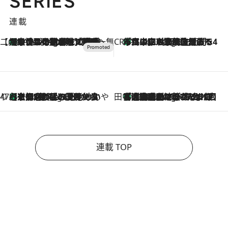
SERIES
連載
【CREA×星野リゾート】唯一無二。癒しと発見が待つ場所へ
【トンボの足水浴】ヒノキの香りに包まれて涼感マックス！約13℃の湧水かけ流しを避暑地「星野温泉 トンボの湯」で体験
1 Hour Ago
CREA'S CHOICE
「立川にも歌舞伎があるんだよ」 片岡仁左衛門・市川中車ら豪華座組みで4年目の立川立飛歌舞伎へ
3 Hours Ago
47都道府県の手みやげ ひんやりスイーツで夏を満喫
【京都府】この夏絶対食べたい 冷やしておいしいおやつ3選 ひと口目から心を掴む新緑のテリーヌ
3 Hours Ago
田中稲の勝手に再ブーム
「湘南乃風に憧れて」観客大盛上がりの“タオル回し”に、ラッパー顔負けの高速歌唱まで…さだまさし（74）のアグレッシブすぎる現在地
8 Hours Ago
連載 TOP