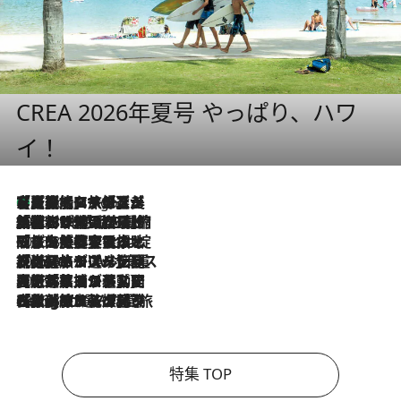
CREA 2026年夏号 やっぱり、ハワ
イ！
【厳選旅コスメ】「多機能アイテムがメイン！」旅好き美容エディターが選んだ夏旅ベストコスメを発表【Mサイズジップ】
3 Hours Ago
2026.8.6
「荷物が増えるほど旅ストレスは増す」美容ジャーナリストがたどり着いた最終結論。“化粧品を劇的に減らす”感動の凝縮美容とは
2026.8.6
「旅先には金髪ウィッグを持参」日本と同じメイクでは損してる!? 美容ジャーナリストが提案する“掟破りの旅美容”とは
2026.8.6
【厳選旅コスメ】「身軽さ＆UV対策重視！」ヘアアーティストshucoが選んだ夏旅ベストコスメを発表【Mサイズジップ】
2026.8.5
【厳選旅コスメ】国内をあちこち移動する河井菜摘が選んだ夏旅ベストコスメ発表！「リラックスアイテムはマスト」【Mサイズジップ】
2026.8.4
【厳選旅コスメ】「紫外線＆乾燥対策しながらメイク感も！」ヘア＆メイクGeorgeが選んだ夏旅ベストコスメを発表！【Mサイズジップ】
特集 TOP