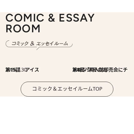
COMIC & ESSAY
ROOM
2026.7.30
第15話 アイス
2026.7.30
第8回「同人誌即売会にチャレンジ その2」
コミック＆エッセイルームTOP