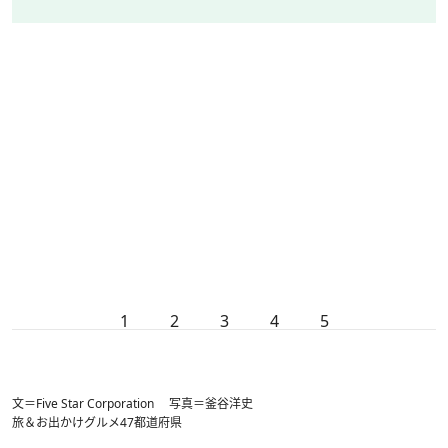
1
2
3
4
5
文＝Five Star Corporation 写真＝釜谷洋史
旅＆お出かけ
グルメ
47都道府県