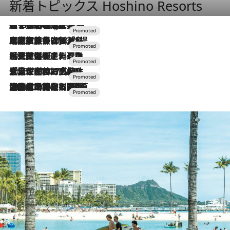
新着トピックス Hoshino Resorts
【トンボの足水浴】ヒノキの香りに包まれて涼感マックス！約13℃の湧水かけ流しを避暑地「星野温泉 トンボの湯」で体験
1 Hour Ago
2026.7.31
【ホテル帰省】という選択肢をOMOが提案。家族とほどよい距離を保つには「昼は実家、夜は気兼ねなくホテルで！」
2026.7.24
【夏限定ディナーコース】旬を迎える稚鮎や花ズッキーニなどをイタリア・トスカーナの郷土料理の手法で満喫！
2026.7.17
「土佐和ハーブかき氷」がOMO7高知に登場！生姜、山椒、大葉など目にも舌にも涼を呼ぶ郷土の味
2026.7.10
NEW OPEN！【界 草津】名湯の地に誕生。趣の異なる2種の温泉と上州ならではの会席・蕎麦割烹など美食を味わう究極の癒やし旅