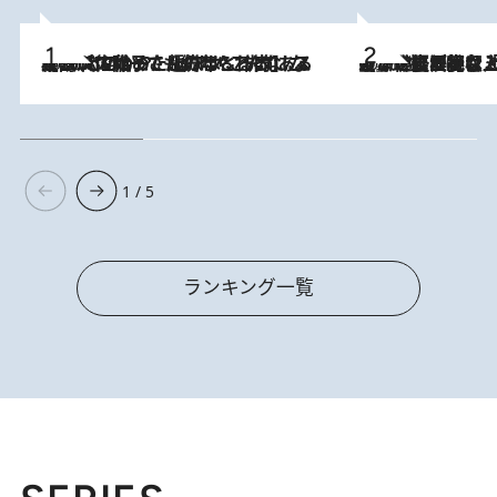
2026.8.5
【阿川佐和子さんの年とる力】なぜ70代で始めた趣味は“こんなに楽しい”のか？ ピアノ、俳句…スランプに陥っても続けられる“ある秘訣”とは
2026.8.5
【なぜ吉沢亮は「気配を消せる」のか？】興行収入208億の『国宝』を経て挑むミュージカル『ディア・エヴァン・ハンセン』。トップ俳優が舞台上でさらけ出した“孤独”とは
1 / 5
ランキング一覧