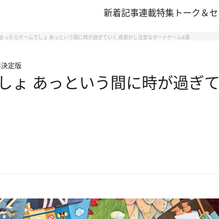
新着記事
連載
特集
トーク＆セ
まったらゲームでしょ あっという間に時が過ぎていく 夜更かし注意なボードゲーム6選
年決定版
しょ あっという間に時が過ぎて