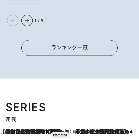
1 / 5
ランキング一覧
SERIES
連載
【CREA×星野リゾート】唯一無二。癒しと発見が待つ場所へ
【トンボの足水浴】ヒノキの香りに包まれて涼感マックス！約13℃の湧水かけ流しを避暑地「星野温泉 トンボの湯」で体験
2026.8.7
CREA'S CHOICE
「立川にも歌舞伎があるんだよ」 片岡仁左衛門・市川中車ら豪華座組みで4年目の立川立飛歌舞伎へ
2026.8.7