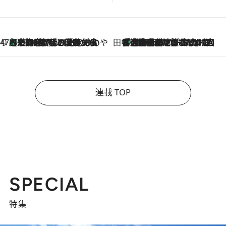
47都道府県の手みやげ ひんやりスイーツで夏を満喫
【京都府】この夏絶対食べたい 冷やしておいしいおやつ3選 ひと口目から心を掴む新緑のテリーヌ
2026.8.7
田中稲の勝手に再ブーム
「湘南乃風に憧れて」観客大盛上がりの“タオル回し”に、ラッパー顔負けの高速歌唱まで…さだまさし（74）のアグレッシブすぎる現在地
2026.8.7
連載 TOP
SPECIAL
特集