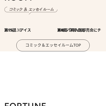
2026.7.30
第15話 アイス
2026.7.30
第8回「同人誌即売会にチャレンジ その2」
コミック＆エッセイルームTOP
FORTUNE