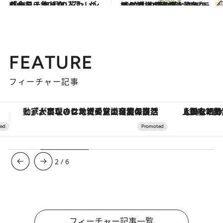
2021.10.1
「今日、飾りたい花」がわかる！ 10月の花カレンダーをチェック
ライフスタイル
2021.12.30
【12月30日の花】アブラカダブラ 濃い紫×黄色の絞り模様の奇抜なバラ
ライフスタイル
FEATURE
フィーチャー記事
【銀座で出合う最旬美容】美髪ケアや上質な眠り…セルフケアのアップデートから、特別な名入れギフトまで。大人のための「ReFa GINZA」クルーズ
ヴァシュロン・コンスタンタン
3
/
6
フィーチャー記事一覧