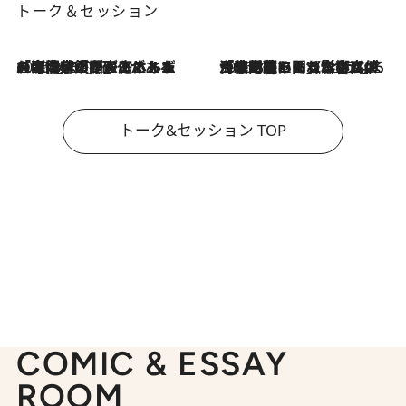
トーク＆セッション
2026.8.3
「今後値上げがあるとすれば…」「リスクがあるのは今年の冬」エネルギー専門家が語る、ホルムズ海峡封鎖が家庭にもたらす“ある心配”
2026.8.3
「住宅建てられない…」「サーチャージ料の高値が続いている」ホルムズ海峡封鎖による影響はいつまで続く？《エネルギー専門家に聞く“どうなる日本の暮らし”》
トーク&セッション TOP
COMIC & ESSAY
ROOM