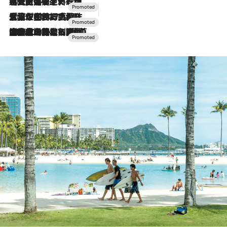
2026.7.24
【夏限定ディナーコース】旬を迎える稚鮎や花ズッキーニなどをイタリア・トスカーナの郷土料理の手法で満喫！
2026.7.17
「土佐和ハーブかき氷」がOMO7高知に登場！生姜、山椒、大葉など目にも舌にも涼を呼ぶ郷土の味
2026.7.10
NEW OPEN！【界 草津】名湯の地に誕生。趣の異なる2種の温泉と上州ならではの会席・蕎麦割烹など美食を味わう究極の癒やし旅