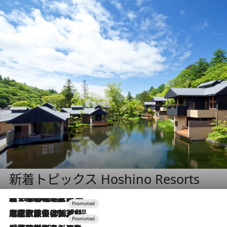
新着トピックス Hoshino Resorts
【トンボの足水浴】ヒノキの香りに包まれて涼感マックス！約13℃の湧水かけ流しを避暑地「星野温泉 トンボの湯」で体験
2026.8.7
2026.7.31
【ホテル帰省】という選択肢をOMOが提案。家族とほどよい距離を保つには「昼は実家、夜は気兼ねなくホテルで！」