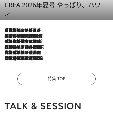
CREA 2026年夏号 やっぱり、ハワ
イ！
【厳選旅コスメ】「多機能アイテムがメイン！」旅好き美容エディターが選んだ夏旅ベストコスメを発表【Mサイズジップ】
2026.8.7
2026.8.6
「荷物が増えるほど旅ストレスは増す」美容ジャーナリストがたどり着いた最終結論。“化粧品を劇的に減らす”感動の凝縮美容とは
2026.8.6
「旅先には金髪ウィッグを持参」日本と同じメイクでは損してる!? 美容ジャーナリストが提案する“掟破りの旅美容”とは
2026.8.6
【厳選旅コスメ】「身軽さ＆UV対策重視！」ヘアアーティストshucoが選んだ夏旅ベストコスメを発表【Mサイズジップ】
2026.8.5
【厳選旅コスメ】国内をあちこち移動する河井菜摘が選んだ夏旅ベストコスメ発表！「リラックスアイテムはマスト」【Mサイズジップ】
2026.8.4
【厳選旅コスメ】「紫外線＆乾燥対策しながらメイク感も！」ヘア＆メイクGeorgeが選んだ夏旅ベストコスメを発表！【Mサイズジップ】
特集 TOP
TALK & SESSION