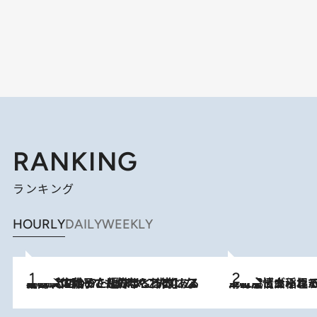
RANKING
ランキング
HOURLY
DAILY
WEEKLY
2026.8.5
【阿川佐和子さんの年とる力】なぜ70代で始めた趣味は“こんなに楽しい”のか？ ピアノ、俳句…スランプに陥っても続けられる“ある秘訣”とは
2026.8.5
下町風情あふれる台北屈指の人気エリア・大稲埕でセンスのいい台湾土産《ヴィン