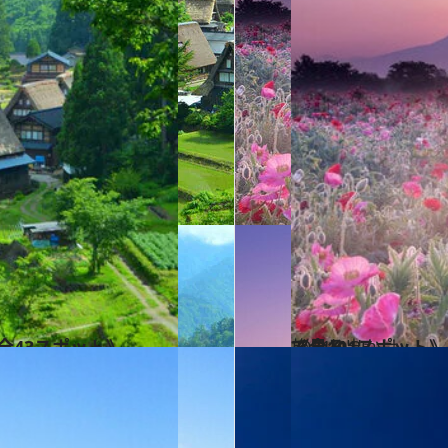
全43スポット》
2021.4.25
《全101スポット》いつか行きたい！東日本の春の絶景まとめ①を写真で見る
旅＆お出かけ