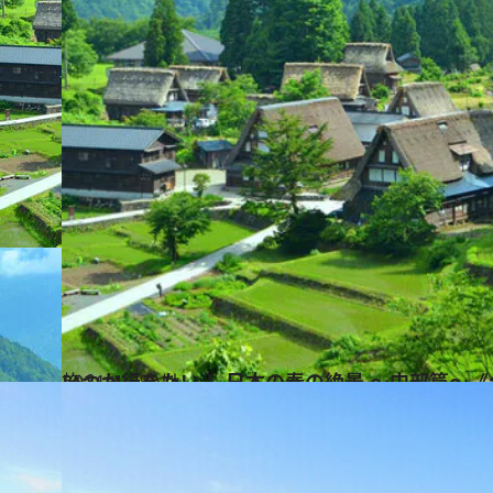
2021.4.28
いつか行きたい！ 日本の春の絶景 ～中部篇～《
旅＆お出かけ