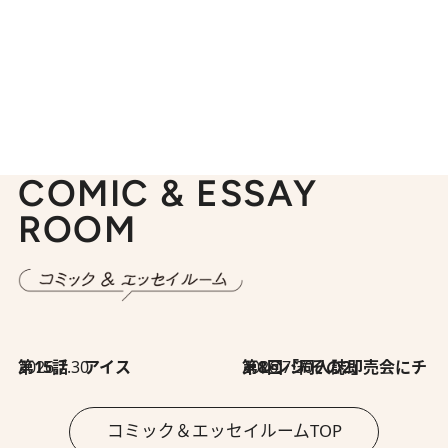
COMIC & ESSAY
ROOM
2026.7.30
第15話 アイス
2026.7.30
第8回「同人誌即売会にチャレンジ その2」
コミック＆エッセイルームTOP