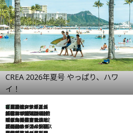
CREA 2026年夏号 やっぱり、ハワ
イ！
【厳選旅コスメ】「多機能アイテムがメイン！」旅好き美容エディターが選んだ夏旅ベストコスメを発表【Mサイズジップ】
2026.8.7
2026.8.6
「荷物が増えるほど旅ストレスは増す」美容ジャーナリストがたどり着いた最終結論。“化粧品を劇的に減らす”感動の凝縮美容とは
2026.8.6
「旅先には金髪ウィッグを持参」日本と同じメイクでは損してる!? 美容ジャーナリストが提案する“掟破りの旅美容”とは
2026.8.6
【厳選旅コスメ】「身軽さ＆UV対策重視！」ヘアアーティストshucoが選んだ夏旅ベストコスメを発表【Mサイズジップ】
2026.8.5
【厳選旅コスメ】国内をあちこち移動する河井菜摘が選んだ夏旅ベストコスメ発表！「リラックスアイテムはマスト」【Mサイズジップ】