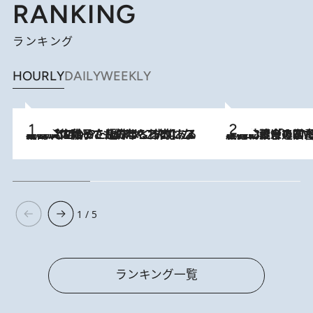
RANKING
ランキング
HOURLY
DAILY
WEEKLY
2026.8.5
【阿川佐和子さんの年とる力】なぜ70代で始めた趣味は“こんなに楽しい”のか？ ピアノ、俳句…スランプに陥っても続けられる“ある秘訣”とは
2026.8.3
慶應幼稚舎の図書室からテレビの世界に飛び込んだ阿川佐和子（72）、「N
1 / 5
ランキング一覧