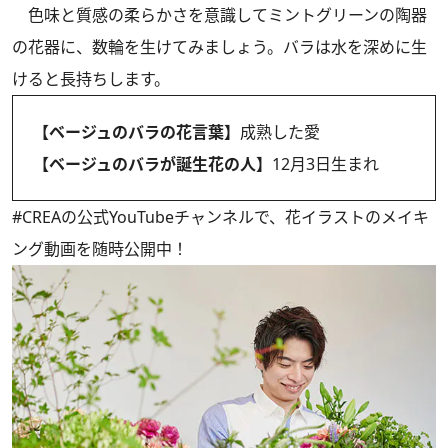
色味と質感の柔らかさを意識してミントグリーンの陶器
の花器に、数輪を生けてみましょう。バラは水を深めに生
けると長持ちします。
【ベージュのバラの花言葉】
成熟した愛
【ベージュのバラが誕生花の人】
12月3日生まれ
#CREAの
公式YouTubeチャンネル
で、花イラストのメイキ
ング動画を随時公開中！