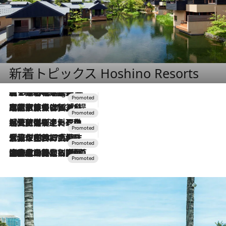
新着トピックス Hoshino Resorts
【トンボの足水浴】ヒノキの香りに包まれて涼感マックス！約13℃の湧水かけ流しを避暑地「星野温泉 トンボの湯」で体験
10 Hours Ago
2026.7.31
【ホテル帰省】という選択肢をOMOが提案。家族とほどよい距離を保つには「昼は実家、夜は気兼ねなくホテルで！」
2026.7.24
【夏限定ディナーコース】旬を迎える稚鮎や花ズッキーニなどをイタリア・トスカーナの郷土料理の手法で満喫！
2026.7.17
「土佐和ハーブかき氷」がOMO7高知に登場！生姜、山椒、大葉など目にも舌にも涼を呼ぶ郷土の味
2026.7.10
NEW OPEN！【界 草津】名湯の地に誕生。趣の異なる2種の温泉と上州ならではの会席・蕎麦割烹など美食を味わう究極の癒やし旅