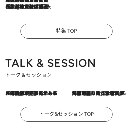
2026.8.4
【厳選旅コスメ】「紫外線＆乾燥対策しながらメイク感も！」ヘア＆メイクGeorgeが選んだ夏旅ベストコスメを発表！【Mサイズジップ】
特集 TOP
TALK & SESSION
トーク＆セッション
2026.8.3
「今後値上げがあるとすれば…」「リスクがあるのは今年の冬」エネルギー専門家が語る、ホルムズ海峡封鎖が家庭にもたらす“ある心配”
2026.8.3
「住宅建てられない…」「サーチャージ料の高値が続いている」ホルムズ海峡封鎖による影響はいつまで続く？《エネルギー専門家に聞く“どうなる日本の暮らし”》
トーク&セッション TOP