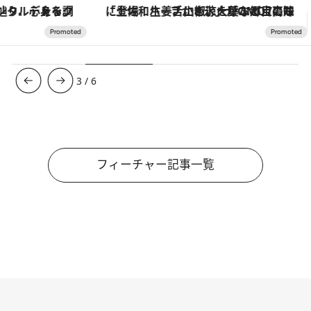
「土佐和ハーブかき氷」がOMO7高知に登場！生姜、山椒、大葉など目にも舌にも涼を呼ぶ郷土の味
3
/
6
フィーチャー記事一覧