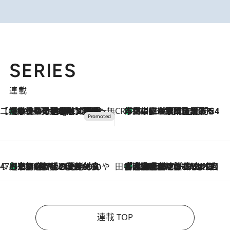
SERIES
連載
【CREA×星野リゾート】唯一無二。癒しと発見が待つ場所へ
【トンボの足水浴】ヒノキの香りに包まれて涼感マックス！約13℃の湧水かけ流しを避暑地「星野温泉 トンボの湯」で体験
10 Hours Ago
CREA'S CHOICE
「立川にも歌舞伎があるんだよ」 片岡仁左衛門・市川中車ら豪華座組みで4年目の立川立飛歌舞伎へ
2026.8.7
47都道府県の手みやげ ひんやりスイーツで夏を満喫
【京都府】この夏絶対食べたい 冷やしておいしいおやつ3選 ひと口目から心を掴む新緑のテリーヌ
2026.8.7
田中稲の勝手に再ブーム
「湘南乃風に憧れて」観客大盛上がりの“タオル回し”に、ラッパー顔負けの高速歌唱まで…さだまさし（74）のアグレッシブすぎる現在地
2026.8.7
連載 TOP