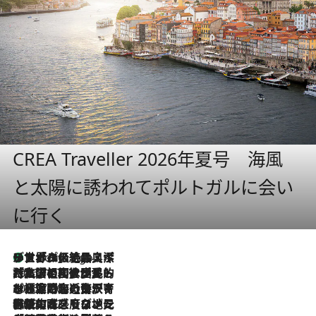
CREA Traveller 2026年夏号 海風
と太陽に誘われてポルトガルに会い
に行く
リスボンの絶品スイーツ「パステル・デ・ナタ」とは？ポルトガル伝統の奥深い世界へ
8 Hours Ago
2026.7.27
「私の祖国はポルトガル語です」国民的詩人フェルナンド・ペソアと、彼が愛した文学の街を歩く
2026.7.26
ポルトガル近海が育む極上の海の幸。キリリと冷えた白ワインと愉しむ、シーフード専門店の贅沢
2026.7.22
伝統の味をモダンに昇華。高感度な地元客が集う、リスボンの最旬ガストロノミー