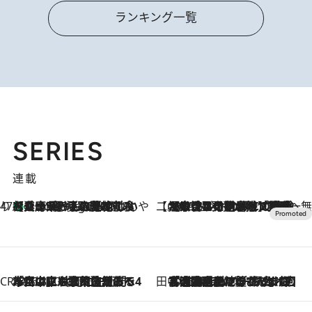
ランキング一覧
SERIES
連載
47都道府県の手みやげ ひんやりスイーツで夏を満喫
【兵庫県】この夏絶対食べたい 冷やしておいしいおやつ3選 淡路島の恵みをジェラートに集約
8 Hours Ago
【CREA×星野リゾート】唯一無二。癒しと発見が待つ場所へ
2026.8.7
【トンボの足水浴】ヒノキの香りに包まれて涼感マックス！約13℃の湧水かけ流しを避暑地「星野温泉 トンボの湯」で体験
CREA'S CHOICE
2026.8.7
「立川にも歌舞伎があるんだよ」 片岡仁左衛門・市川中車ら豪華座組みで4年目の立川立飛歌舞伎へ
田中稲の勝手に再ブーム
2026.8.7
「湘南乃風に憧れて」観客大盛上がりの“タオル回し”に、ラッパー顔負けの高速歌唱まで…さだまさし（74）のアグレッシブすぎる現在地