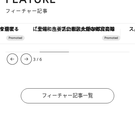
フィーチャー記事
「土佐和ハーブかき氷」がOMO7高知に登場！生姜、山椒、大葉など目にも舌にも涼を呼ぶ郷土の味
3
/
6
フィーチャー記事一覧