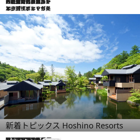
2026.7.21
大航海時代の栄華から、震災、独裁、そして革命へ。ポルトガル・首都リスボンの石畳に刻まれた「歴史の光と影」
2026.7.13
エッセイ・ヤマザキマリ「慎ましくも美しき国 ポルトガル」
新着トピックス Hoshino Resorts
2026.8.7
【トンボの足水浴】ヒノキの香りに包まれて涼感マックス！約13℃の湧水かけ流しを避暑地「星野温泉 トンボの湯」で体験