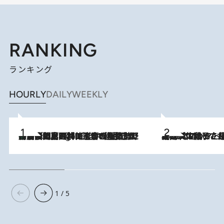
RANKING
ランキング
HOURLY
DAILY
WEEKLY
「最後に見られてよかった」上野動物園の東園パンダ舎が解体前に特別公開。8月16日まで延長されたパネル展と共に辿る“半世紀”のパンダ飼育《解体工事の図面あり》
8 Hours Ago
2026.8.5
【阿川佐和子さんの年とる力】なぜ70代で始めた趣味は“こんなに楽しい”のか？ ピアノ、俳句…スランプに陥っても続けられる“ある秘訣”とは
1 / 5