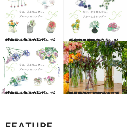
2021.8.1
「今日、飾りたい花」がわかる！ 8月の花カレンダーをチェック
ライフスタイル
2021.7.1
「今日、飾りたい花」がわかる！ 7月の花カレンダーをチェック
ライフスタイル
2021.6.1
「今日、飾りたい花」がわかる！ 6月の花カレンダーをチェック
ライフスタイル
2020.7.25
プロ直伝！ いい花屋さんの見分け方 知名度より重視したい2つのこととは
ライフスタイル
FEATURE