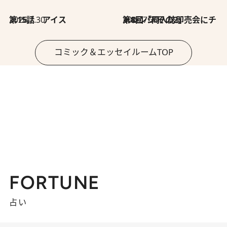
2026.7.30
第15話 アイス
2026.7.30
第8回「同人誌即売会にチャレンジ その2」
コミック＆エッセイルームTOP
FORTUNE
占い