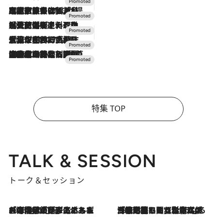
2026.7.31
【ホテル帰省】という選択肢をOMOが提案。家族とほどよい距離を保つには「昼は実家、夜は気兼ねなくホテルで！」
2026.7.24
【夏限定ディナーコース】旬を迎える稚鮎や花ズッキーニなどをイタリア・トスカーナの郷土料理の手法で満喫！
2026.7.17
「土佐和ハーブかき氷」がOMO7高知に登場！生姜、山椒、大葉など目にも舌にも涼を呼ぶ郷土の味
2026.7.10
NEW OPEN！【界 草津】名湯の地に誕生。趣の異なる2種の温泉と上州ならではの会席・蕎麦割烹など美食を味わう究極の癒やし旅
特集 TOP
TALK & SESSION
トーク＆セッション
2026.8.3
「今後値上げがあるとすれば…」「リスクがあるのは今年の冬」エネルギー専門家が語る、ホルムズ海峡封鎖が家庭にもたらす“ある心配”
2026.8.3
「住宅建てられない…」「サーチャージ料の高値が続いている」ホルムズ海峡封鎖による影響はいつまで続く？《エネルギー専門家に聞く“どうなる日本の暮らし”》