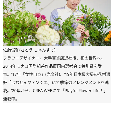
佐藤俊輔(さとう しゅんすけ)
フラワーデザイナー。大手百貨店退社後、花の世界へ。
2014年モナコ国際親善作品展国内選考会で特別賞を受
賞。'17年「女性自身」(光文社)、’19年日本最大級の花材通
販「
はなどんやアソシエ
」にて季節のアレンジメントを連
載。’20年から、CREA WEBにて「
Playful Flower Life！
」
連載中。