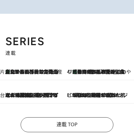
SERIES
連載
片倉真理のときめく台湾土産
台北からちょっと足を延ばして嘉義へ！ マジョリカタイルの博物館で見つけたレトロ可愛い台湾土産
2026.8.5
47都道府県の手みやげ ひんやりスイーツで夏を満喫
【静岡県】この夏絶対食べたい 冷やしておいしいおやつ3選 お茶香る生食感のふるふるゼリー
2026.8.5
台湾ぶらぶら食べ歩き
2026.8.4
【台湾夏旅】買い物するなら“台湾の原宿”西門町へ！ お土産も自分用アイテムも揃うショッピングスポット8選
ビューティいいもの集め EDITORS' BEST
2026.8.3
“落とす”時間が“癒やし”に。THREEのクレンジングは、酷暑で疲れた肌も心も整えてくれる！
連載 TOP