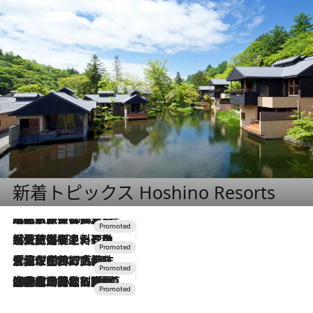
新着トピックス Hoshino Resorts
2026.7.31
【ホテル帰省】という選択肢をOMOが提案。家族とほどよい距離を保つには「昼は実家、夜は気兼ねなくホテルで！」
2026.7.24
【夏限定ディナーコース】旬を迎える稚鮎や花ズッキーニなどをイタリア・トスカーナの郷土料理の手法で満喫！
2026.7.17
「土佐和ハーブかき氷」がOMO7高知に登場！生姜、山椒、大葉など目にも舌にも涼を呼ぶ郷土の味
2026.7.10
NEW OPEN！【界 草津】名湯の地に誕生。趣の異なる2種の温泉と上州ならではの会席・蕎麦割烹など美食を味わう究極の癒やし旅