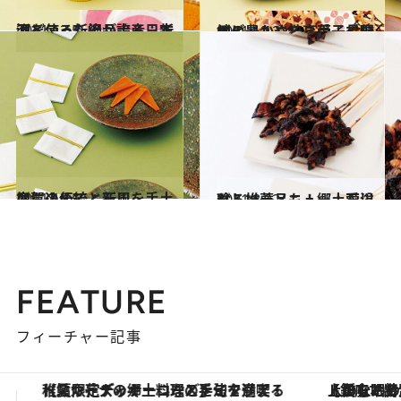
2011.12.5
酒どころ新潟が誇る日本酒を使った絶品土産：新潟
グルメ
2011.12.2
地ビールや焼き菓子で信州の豊かさを享受：長野
グルメ
2011.12.5
加賀の伝統と新風を手土産に込めて：石川
グルメ
2011.8.22
珍しい一品も！郷土愛溢れる推薦メニュー：石川
グルメ
FEATURE
フィーチャー記事
【銀座で出合う最旬美容】美髪ケアや上質な眠り…セルフケアのアップデートから、特別な名入れギフトまで。大人のための「ReFa GINZA」クルーズ