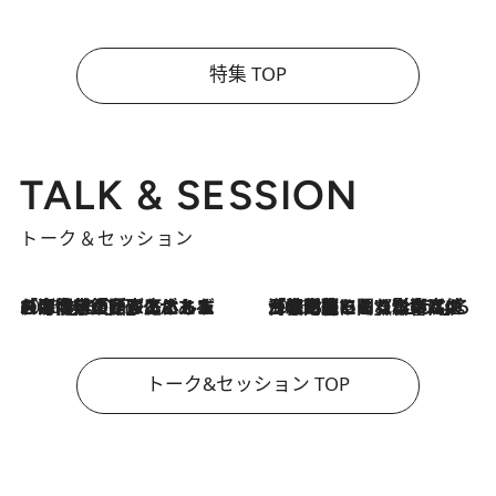
特集 TOP
TALK & SESSION
トーク＆セッション
2026.8.3
「今後値上げがあるとすれば…」「リスクがあるのは今年の冬」エネルギー専門家が語る、ホルムズ海峡封鎖が家庭にもたらす“ある心配”
2026.8.3
「住宅建てられない…」「サーチャージ料の高値が続いている」ホルムズ海峡封鎖による影響はいつまで続く？《エネルギー専門家に聞く“どうなる日本の暮らし”》
トーク&セッション TOP