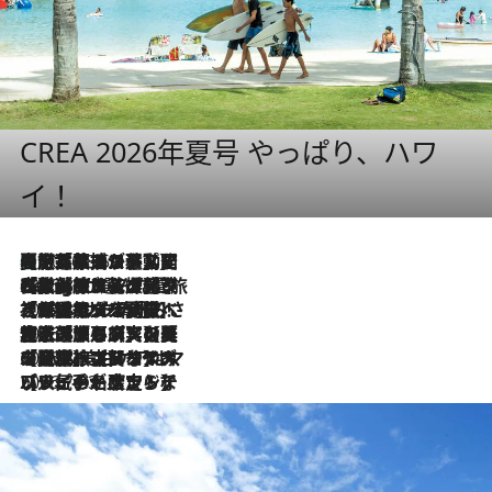
CREA 2026年夏号 やっぱり、ハワ
イ！
【厳選旅コスメ】国内をあちこち移動する河井菜摘が選んだ夏旅ベストコスメ発表！「リラックスアイテムはマスト」【Mサイズジップ】
2026.8.5
2026.8.4
【厳選旅コスメ】「紫外線＆乾燥対策しながらメイク感も！」ヘア＆メイクGeorgeが選んだ夏旅ベストコスメを発表！【Mサイズジップ】
2026.8.3
【厳選旅コスメ】「保湿もタイパ重視！」“サウナ好き”タレント清水みさとが愛用する夏旅ベストコスメを発表！【Mサイズジップ】
2026.8.2
【厳選旅コスメ】美容家・瀬戸麻実の夏旅ベストコスメを発表！「ストレスなく使えるクレンジング＆洗顔は必須」【Mサイズジップ】
2026.8.1
【厳選旅コスメ】「UV＆美白ケアはマスト！」フリーアナウンサー宇賀なつみの夏旅ベストコスメを発表！【Mサイズジップ】
2026.7.23
【リピート確定！】ハワイの名店ランチプレートとサンドイッチ、手が止まらない人気ドーナツ