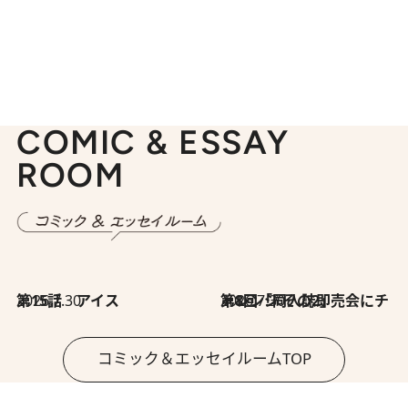
COMIC & ESSAY
ROOM
2026.7.30
第15話 アイス
2026.7.30
第8回「同人誌即売会にチャレンジ その2」
コミック＆エッセイルームTOP