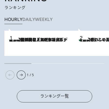
ランキング
HOURLY
DAILY
WEEKLY
【なぜ吉沢亮は「気配を消せる」のか？】興行収入208億の『国宝』を経て挑むミュージカル『ディア・エヴァン・ハンセン』。トップ俳優が舞台上でさらけ出した“孤独”とは
2026.8.5
【静岡県】この夏絶対食べたい 冷やしておいしいおやつ3選
2026.8.5
1 / 5
ランキング一覧