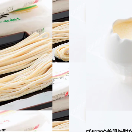
群馬
2011.8.19
プリンや美肌焼酎
グルメ