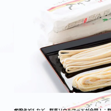
2011.8.19
水沢うどんなど、群馬ソウルフードが全開！：
グルメ