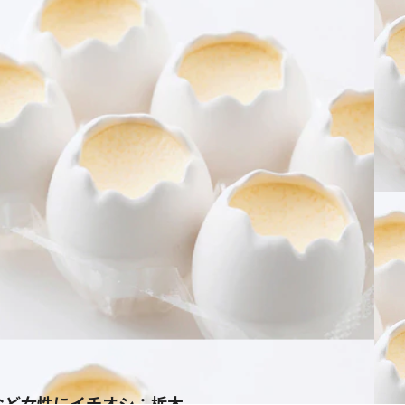
など女性にイチオシ：栃木