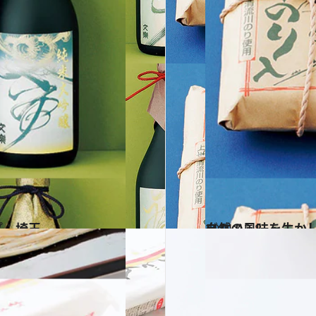
プ：埼玉
2011.12.8
自然の風味を生か
グルメ