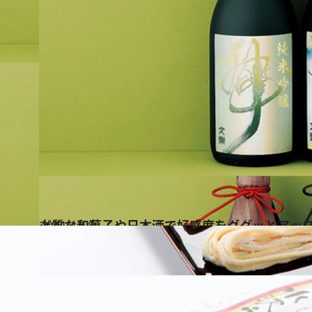
2011.12.8
上質な和菓子や日本酒で好感度をググッとアッ
グルメ