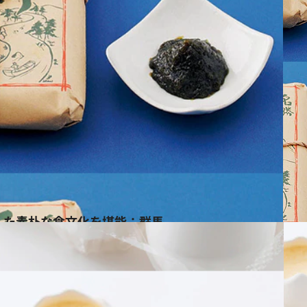
した素朴な食文化を堪能：群馬