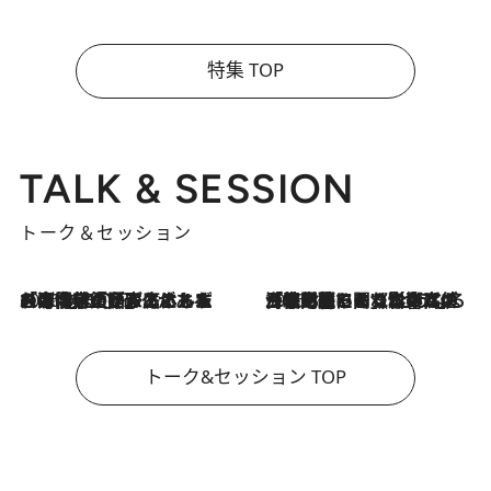
特集 TOP
TALK & SESSION
トーク＆セッション
2026.8.3
「今後値上げがあるとすれば…」「リスクがあるのは今年の冬」エネルギー専門家が語る、ホルムズ海峡封鎖が家庭にもたらす“ある心配”
2026.8.3
「住宅建てられない…」「サーチャージ料の高値が続いている」ホルムズ海峡封鎖による影響はいつまで続く？《エネルギー専門家に聞く“どうなる日本の暮らし”》
トーク&セッション TOP