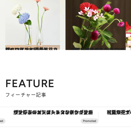
2020.8.17
プロに学ぶ！ 花を枯らさないコツ 水の適量＆枯れ始めサインを知ろう
ライフスタイル
2020.12.3
コロナ禍で疲れたCREA男性編集部員が 人生で初めて花を生けてみた！
ライフスタイル
FEATURE
フィーチャー記事
ヴァシュロン・コンスタンタン「オーヴァーシーズ・オートマティック」。旅愛好家のお気に入りコレクションから、ジェンダーレスな新作が登場
【夏限定ディナーコース】旬を迎