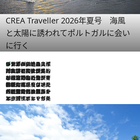
CREA Traveller 2026年夏号 海風
と太陽に誘われてポルトガルに会い
に行く
リスボンの絶品スイーツ「パステル・デ・ナタ」とは？ポルトガル伝統の奥深い世界へ
2026.8.8
2026.7.27
「私の祖国はポルトガル語です」国民的詩人フェルナンド・ペソアと、彼が愛した文学の街を歩く
2026.7.26
ポルトガル近海が育む極上の海の幸。キリリと冷えた白ワインと愉しむ、シーフード専門店の贅沢
2026.7.22
伝統の味をモダンに昇華。高感度な地元客が集う、リスボンの最旬ガストロノミー
2026.7.21
大航海時代の栄華から、震災、独裁、そして革命へ。ポルトガル・首都リスボンの石畳に刻まれた「歴史の光と影」
2026.7.13
エッセイ・ヤマザキマリ「慎ましくも美しき国 ポルトガル」