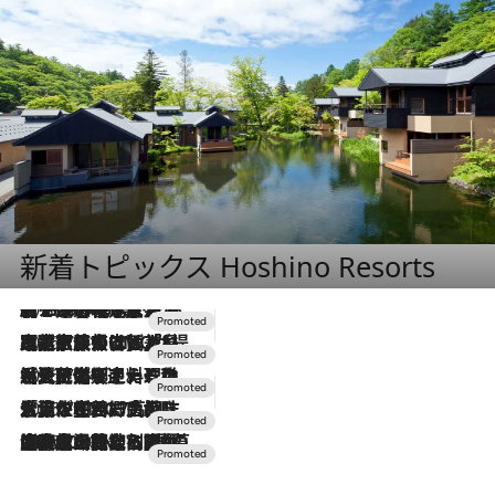
新着トピックス Hoshino Resorts
2026.8.7
【トンボの足水浴】ヒノキの香りに包まれて涼感マックス！約13℃の湧水かけ流しを避暑地「星野温泉 トンボの湯」で体験
2026.7.31
【ホテル帰省】という選択肢をOMOが提案。家族とほどよい距離を保つには「昼は実家、夜は気兼ねなくホテルで！」
2026.7.24
【夏限定ディナーコース】旬を迎える稚鮎や花ズッキーニなどをイタリア・トスカーナの郷土料理の手法で満喫！
2026.7.17
「土佐和ハーブかき氷」がOMO7高知に登場！生姜、山椒、大葉など目にも舌にも涼を呼ぶ郷土の味
2026.7.10
NEW OPEN！【界 草津】名湯の地に誕生。趣の異なる2種の温泉と上州ならではの会席・蕎麦割烹など美食を味わう究極の癒やし旅