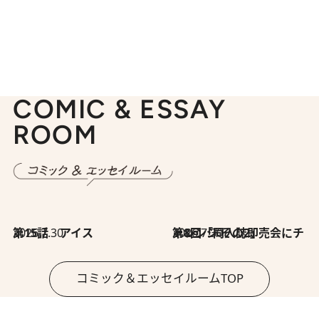
COMIC & ESSAY
ROOM
2026.7.30
第15話 アイス
2026.7.30
第8回「同人誌即売会にチャレンジ その2」
コミック＆エッセイルームTOP