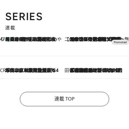
SERIES
連載
47都道府県の手みやげ ひんやりスイーツで夏を満喫
【兵庫県】この夏絶対食べたい 冷やしておいしいおやつ3選 淡路島の恵みをジェラートに集約
2026.8.8
【CREA×星野リゾート】唯一無二。癒しと発見が待つ場所へ
2026.8.7
【トンボの足水浴】ヒノキの香りに包まれて涼感マックス！約13℃の湧水かけ流しを避暑地「星野温泉 トンボの湯」で体験
CREA'S CHOICE
2026.8.7
「立川にも歌舞伎があるんだよ」 片岡仁左衛門・市川中車ら豪華座組みで4年目の立川立飛歌舞伎へ
田中稲の勝手に再ブーム
2026.8.7
「湘南乃風に憧れて」観客大盛上がりの“タオル回し”に、ラッパー顔負けの高速歌唱まで…さだまさし（74）のアグレッシブすぎる現在地
連載 TOP