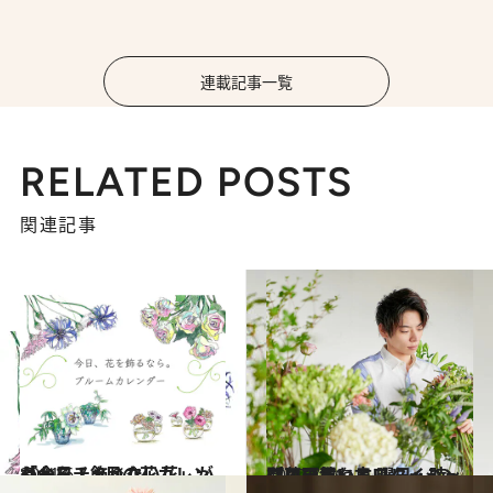
連載記事一覧
RELATED POSTS
関連記事
2021.6.1
「今日、飾りたい花」がわかる！ 6月の花カレンダーをチェック
ライフスタイル
2020.7.16
プロに教わるフレッシュな花の買い方 曜日・時間・天気、良いタイミングは？
ライフスタイル