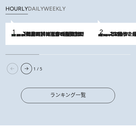
HOURLY
DAILY
WEEKLY
「最後に見られてよかった」上野動物園の東園パンダ舎が解体前に特別公開。8月16日まで延長されたパネル展と共に辿る“半世紀”のパンダ飼育《解体工事の図面あり》
2026.8.8
2026.8.5
【阿川佐和子さんの年とる力】なぜ70代で始めた趣味は“こんなに楽しい”のか？ ピアノ、俳句…スランプに陥っても続けられる“ある秘訣”とは
1 / 5
ランキング一覧