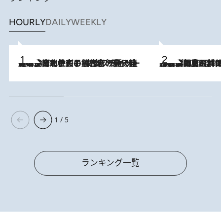
HOURLY
DAILY
WEEKLY
2026.8.3
《「文士の子ども被害者の会」発足！》阿川佐和子（72）が語る遠藤周作に北杜夫、劇作家・矢代静一の子どもたちの“文豪プライベート事件簿”
2026.8.8
「最後に見られてよかった」上野動物園の東園パンダ舎が解体前に特別公開。8月16日まで延長されたパネル展と共に辿る“半世紀”のパンダ飼育《解体工事の図面あり》
1 / 5
ランキング一覧