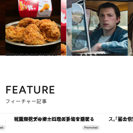
2021.3.29
韓国のスタバグッズは争奪戦?! 次々登場する可愛いアイテムに釘付け♡
旅＆お出かけ
2020.11.4
愛の不時着の名シーンも再現可能!? 韓国発「オリーブチキン」に全集中♡
ライフスタイル
2020.12.24
今年の年末は映画三昧してみない？ 観たら誰かと語りたくなるNetflix映画5選
カルチャー
FEATURE
フィーチャー記事
「星のや富士」でデジタルデトックス。冨士信仰の歴史を辿り、心身を調える。