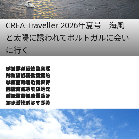
CREA Traveller 2026年夏号 海風
と太陽に誘われてポルトガルに会い
に行く
2026.8.8
リスボンの絶品スイーツ「パステル・デ・ナタ」とは？ポルトガル伝統の奥深い世界へ
2026.7.27
「私の祖国はポルトガル語です」国民的詩人フェルナンド・ペソアと、彼が愛した文学の街を歩く
2026.7.26
ポルトガル近海が育む極上の海の幸。キリリと冷えた白ワインと愉しむ、シーフード専門店の贅沢
2026.7.22
伝統の味をモダンに昇華。高感度な地元客が集う、リスボンの最旬ガストロノミー
2026.7.21
大航海時代の栄華から、震災、独裁、そして革命へ。ポルトガル・首都リスボンの石畳に刻まれた「歴史の光と影」
2026.7.13
エッセイ・ヤマザキマリ「慎ましくも美しき国 ポルトガル」