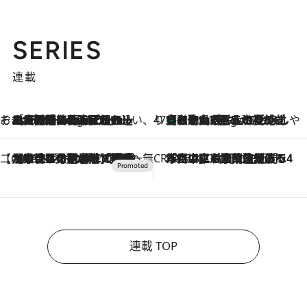
SERIES
連載
そおだよおこの関西おいしい、おやつ紀行
［大阪府箕面市］一皿一皿目の前で仕上げられる、料理を巧みに組み込んだアシェットデセールコース「ミチル アシェット デセール（Michiru assiette dessert）」
3 Hours Ago
47都道府県の手みやげ ひんやりスイーツで夏を満喫
【和歌山県】この夏絶対食べたい 冷やしておいしいおやつ3選 みかんがごろっと丸ごと入ったジュレ
3 Hours Ago
【CREA×星野リゾート】唯一無二。癒しと発見が待つ場所へ
2026.8.7
【トンボの足水浴】ヒノキの香りに包まれて涼感マックス！約13℃の湧水かけ流しを避暑地「星野温泉 トンボの湯」で体験
CREA'S CHOICE
2026.8.7
「立川にも歌舞伎があるんだよ」 片岡仁左衛門・市川中車ら豪華座組みで4年目の立川立飛歌舞伎へ
連載 TOP