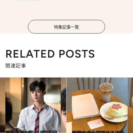
特集記事一覧
RELATED POSTS
関連記事
2020.4.14
韓国ドラマ界 を担う“演技ドル” イケメン俳優5人のドラマ5本
カルチャー