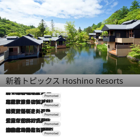
新着トピックス Hoshino Resorts
2026.8.7
【トンボの足水浴】ヒノキの香りに包まれて涼感マックス！約13℃の湧水かけ流しを避暑地「星野温泉 トンボの湯」で体験
2026.7.31
【ホテル帰省】という選択肢をOMOが提案。家族とほどよい距離を保つには「昼は実家、夜は気兼ねなくホテルで！」
2026.7.24
【夏限定ディナーコース】旬を迎える稚鮎や花ズッキーニなどをイタリア・トスカーナの郷土料理の手法で満喫！
2026.7.17
「土佐和ハーブかき氷」がOMO7高知に登場！生姜、山椒、大葉など目にも舌にも涼を呼ぶ郷土の味
2026.7.10
NEW OPEN！【界 草津】名湯の地に誕生。趣の異なる2種の温泉と上州ならではの会席・蕎麦割烹など美食を味わう究極の癒やし旅