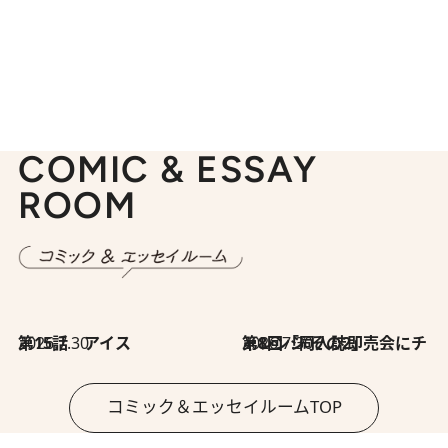
COMIC & ESSAY
ROOM
2026.7.30
第15話 アイス
2026.7.30
第8回「同人誌即売会にチャレンジ その2」
コミック＆エッセイルームTOP