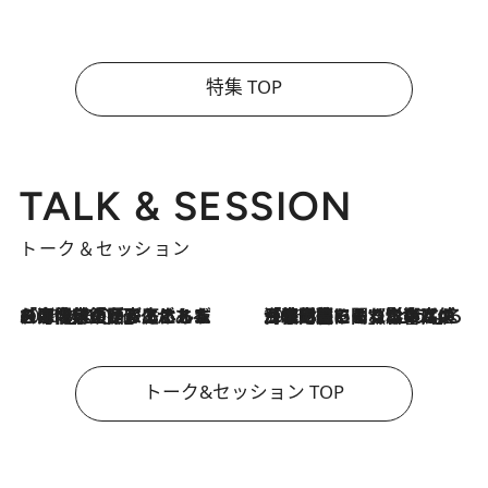
特集 TOP
TALK & SESSION
トーク＆セッション
2026.8.3
「今後値上げがあるとすれば…」「リスクがあるのは今年の冬」エネルギー専門家が語る、ホルムズ海峡封鎖が家庭にもたらす“ある心配”
2026.8.3
「住宅建てられない…」「サーチャージ料の高値が続いている」ホルムズ海峡封鎖による影響はいつまで続く？《エネルギー専門家に聞く“どうなる日本の暮らし”》
トーク&セッション TOP