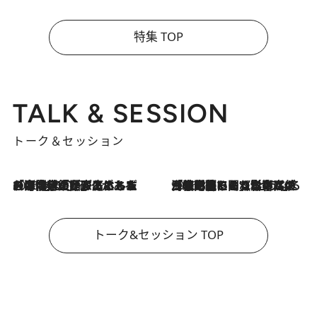
特集 TOP
TALK & SESSION
トーク＆セッション
2026.8.3
「今後値上げがあるとすれば…」「リスクがあるのは今年の冬」エネルギー専門家が語る、ホルムズ海峡封鎖が家庭にもたらす“ある心配”
2026.8.3
「住宅建てられない…」「サーチャージ料の高値が続いている」ホルムズ海峡封鎖による影響はいつまで続く？《エネルギー専門家に聞く“どうなる日本の暮らし”》
トーク&セッション TOP