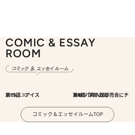
COMIC & ESSAY
ROOM
2026.7.30
第15話 アイス
2026.7.30
第8回「同人誌即売会にチャレンジ その2」
コミック＆エッセイルームTOP