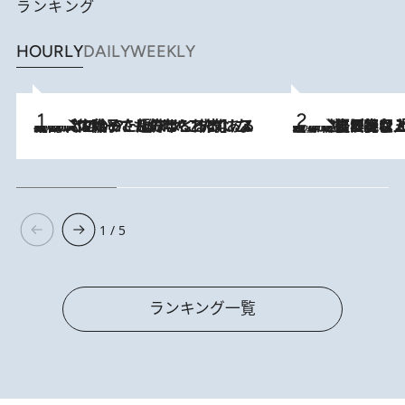
ランキング
HOURLY
DAILY
WEEKLY
2026.8.5
【阿川佐和子さんの年とる力】なぜ70代で始めた趣味は“こんなに楽しい”のか？ ピアノ、俳句…スランプに陥っても続けられる“ある秘訣”とは
2026.8.5
【なぜ吉沢亮は「気配を消せる」のか？】興行収入208億の『国宝』を経て挑むミュージカル『ディア・エヴァン・ハンセン』。トップ俳優が舞台上でさらけ出した“孤独”とは
1 / 5
ランキング一覧