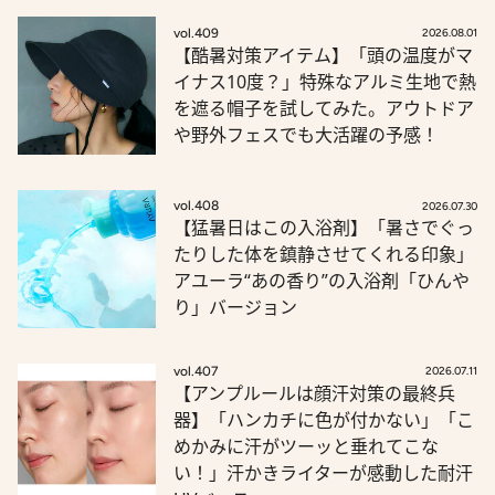
vol.409
2026.08.01
【酷暑対策アイテム】「頭の温度がマ
イナス10度？」特殊なアルミ生地で熱
を遮る帽子を試してみた。アウトドア
や野外フェスでも大活躍の予感！
vol.408
2026.07.30
【猛暑日はこの入浴剤】「暑さでぐっ
たりした体を鎮静させてくれる印象」
アユーラ“あの香り”の入浴剤「ひんや
り」バージョン
vol.407
2026.07.11
【アンプルールは顔汗対策の最終兵
器】「ハンカチに色が付かない」「こ
めかみに汗がツーッと垂れてこな
い！」汗かきライターが感動した耐汗