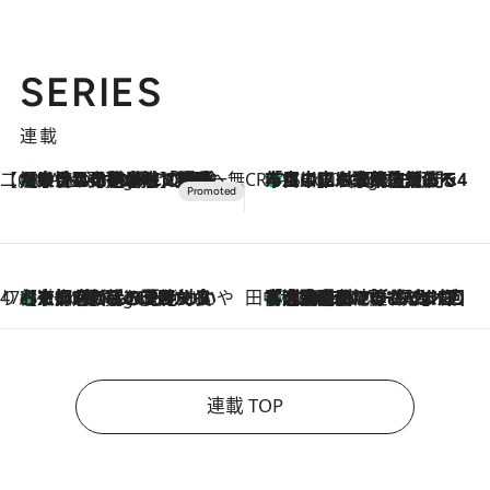
SERIES
連載
【CREA×星野リゾート】唯一無二。癒しと発見が待つ場所へ
【トンボの足水浴】ヒノキの香りに包まれて涼感マックス！約13℃の湧水かけ流しを避暑地「星野温泉 トンボの湯」で体験
6 Hours Ago
CREA'S CHOICE
「立川にも歌舞伎があるんだよ」 片岡仁左衛門・市川中車ら豪華座組みで4年目の立川立飛歌舞伎へ
8 Hours Ago
47都道府県の手みやげ ひんやりスイーツで夏を満喫
【京都府】この夏絶対食べたい 冷やしておいしいおやつ3選 ひと口目から心を掴む新緑のテリーヌ
8 Hours Ago
田中稲の勝手に再ブーム
「湘南乃風に憧れて」観客大盛上がりの“タオル回し”に、ラッパー顔負けの高速歌唱まで…さだまさし（74）のアグレッシブすぎる現在地
2026.8.7
連載 TOP