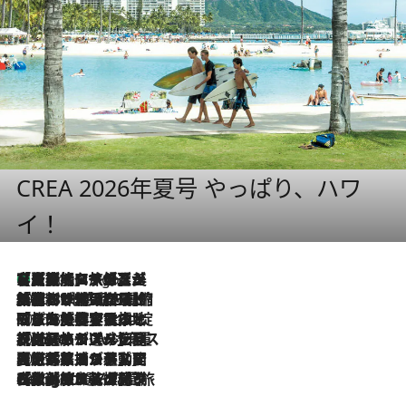
CREA 2026年夏号 やっぱり、ハワ
イ！
【厳選旅コスメ】「多機能アイテムがメイン！」旅好き美容エディターが選んだ夏旅ベストコスメを発表【Mサイズジップ】
8 Hours Ago
2026.8.6
「荷物が増えるほど旅ストレスは増す」美容ジャーナリストがたどり着いた最終結論。“化粧品を劇的に減らす”感動の凝縮美容とは
2026.8.6
「旅先には金髪ウィッグを持参」日本と同じメイクでは損してる!? 美容ジャーナリストが提案する“掟破りの旅美容”とは
2026.8.6
【厳選旅コスメ】「身軽さ＆UV対策重視！」ヘアアーティストshucoが選んだ夏旅ベストコスメを発表【Mサイズジップ】
2026.8.5
【厳選旅コスメ】国内をあちこち移動する河井菜摘が選んだ夏旅ベストコスメ発表！「リラックスアイテムはマスト」【Mサイズジップ】
2026.8.4
【厳選旅コスメ】「紫外線＆乾燥対策しながらメイク感も！」ヘア＆メイクGeorgeが選んだ夏旅ベストコスメを発表！【Mサイズジップ】