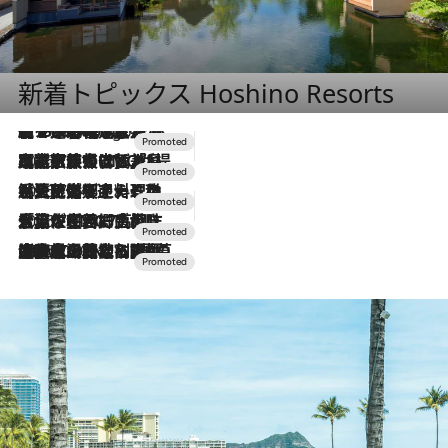
新着トピックス Hoshino Resorts
【トンボの足水浴】ヒノキの香りに包まれて涼感マックス！約13℃の湧水かけ流しを避暑地「星野温泉 トンボの湯」で体験
6 Hours Ago
2026.7.31
【ホテル帰省】という選択肢をOMOが提案。家族とほどよい距離を保つには「昼は実家、夜は気兼ねなくホテルで！」
2026.7.24
【夏限定ディナーコース】旬を迎える稚鮎や花ズッキーニなどをイタリア・トスカーナの郷土料理の手法で満喫！
2026.7.17
「土佐和ハーブかき氷」がOMO7高知に登場！生姜、山椒、大葉など目にも舌にも涼を呼ぶ郷土の味
2026.7.10
NEW OPEN！【界 草津】名湯の地に誕生。趣の異なる2種の温泉と上州ならではの会席・蕎麦割烹など美食を味わう究極の癒やし旅