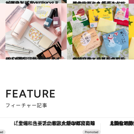
2020.12.15
【画像】美容のプロ12人が選んだ「2020マイベストコスメ」
ビューティ＆ヘルス
2021.3.17
発色抜群セルヴォークのアイシャドウ 春夏おすすめカラー＆人気ベスト5
ビューティ＆ヘルス
2021.2.15
CREA美容班がおすすめする 心躍る♡ 春の新作アイテム8選
ビューティ＆ヘルス
2021.1.30
老舗文具メーカーの可愛い紙石けん緑茶配合やレオ・レオニのコラボも！
ビューティ＆ヘルス
FEATURE
フィーチャー記事
「土佐和ハーブかき氷」がOMO7高知に登場！生姜、山椒、大葉など目にも舌にも涼を呼ぶ郷土の味
【銀座で出合う最旬美容】美髪ケアや上質な眠