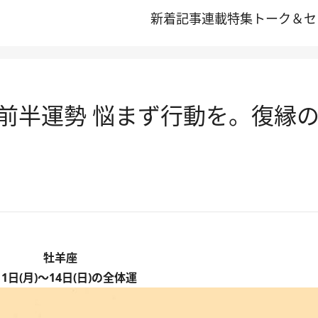
新着記事
連載
特集
トーク＆セ
月前半運勢 悩まず行動を。復縁
牡羊座
月1日(月)～14日(日)の全体運