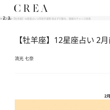
トップ
占い
【牡羊座】12星座占い 2月前半運勢 悩まず行動を。復縁のチャンス到来
【牡羊座】12星座占い 2
流光 七奈
2