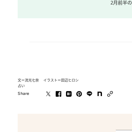
2月前半
文＝流光七奈 イラスト＝田辺ヒロシ
占い
Share