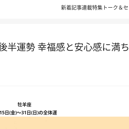
新着記事
連載
特集
トーク＆セ
月後半運勢 幸福感と安心感に満
牡羊座
15日(金)～31日(日)の全体運