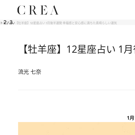
トップ
占い
【牡羊座】12星座占い 1月後半運勢 幸福感と安心感に満ちた素晴らしい運気
【牡羊座】12星座占い 1
流光 七奈
1月