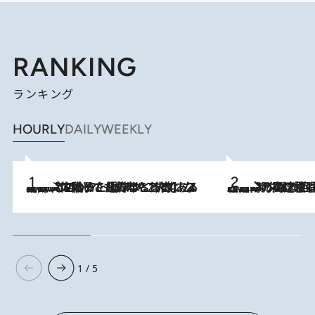
RANKING
ランキング
HOURLY
DAILY
WEEKLY
2026.8.5
【阿川佐和子さんの年とる力】なぜ70代で始めた趣味は“こんなに楽しい”のか？ ピアノ、俳句…スランプに陥っても続けられる“ある秘訣”とは
2026.8.7
「湘南乃風に憧れて」観客大盛上がりの“タオル回し”に、ラッパー顔負けの高速歌唱まで…さだまさし（74）のアグレッシブすぎる現在地
1 / 5