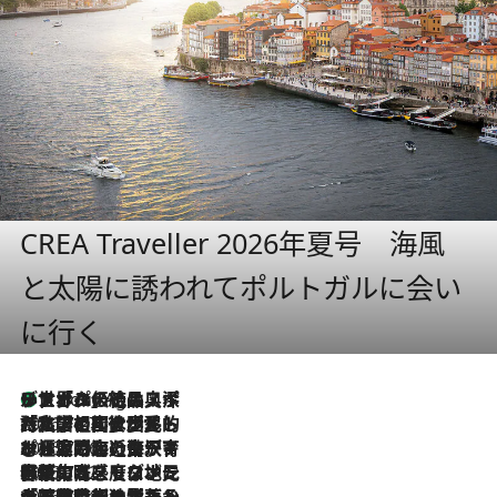
CREA Traveller 2026年夏号 海風
と太陽に誘われてポルトガルに会い
に行く
リスボンの絶品スイーツ「パステル・デ・ナタ」とは？ポルトガル伝統の奥深い世界へ
1 Hour Ago
2026.7.27
「私の祖国はポルトガル語です」国民的詩人フェルナンド・ペソアと、彼が愛した文学の街を歩く
2026.7.26
ポルトガル近海が育む極上の海の幸。キリリと冷えた白ワインと愉しむ、シーフード専門店の贅沢
2026.7.22
伝統の味をモダンに昇華。高感度な地元客が集う、リスボンの最旬ガストロノミー
2026.7.21
大航海時代の栄華から、震災、独裁、そして革命へ。ポルトガル・首都リスボンの石畳に刻まれた「歴史の光と影」