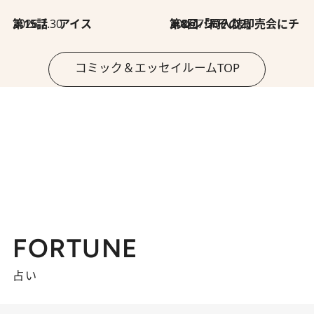
2026.7.30
第15話 アイス
2026.7.30
第8回「同人誌即売会にチャレンジ その2」
コミック＆エッセイルームTOP
FORTUNE
占い