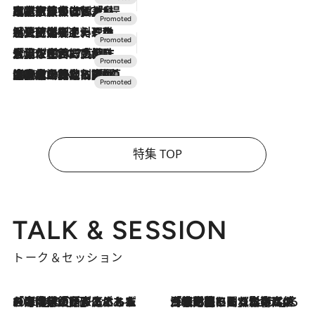
2026.7.31
【ホテル帰省】という選択肢をOMOが提案。家族とほどよい距離を保つには「昼は実家、夜は気兼ねなくホテルで！」
2026.7.24
【夏限定ディナーコース】旬を迎える稚鮎や花ズッキーニなどをイタリア・トスカーナの郷土料理の手法で満喫！
2026.7.17
「土佐和ハーブかき氷」がOMO7高知に登場！生姜、山椒、大葉など目にも舌にも涼を呼ぶ郷土の味
2026.7.10
NEW OPEN！【界 草津】名湯の地に誕生。趣の異なる2種の温泉と上州ならではの会席・蕎麦割烹など美食を味わう究極の癒やし旅
特集 TOP
TALK & SESSION
トーク＆セッション
2026.8.3
「今後値上げがあるとすれば…」「リスクがあるのは今年の冬」エネルギー専門家が語る、ホルムズ海峡封鎖が家庭にもたらす“ある心配”
2026.8.3
「住宅建てられない…」「サーチャージ料の高値が続いている」ホルムズ海峡封鎖による影響はいつまで続く？《エネルギー専門家に聞く“どうなる日本の暮らし”》