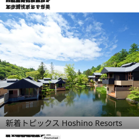
2026.7.13
エッセイ・ヤマザキマリ「慎ましくも美しき国 ポルトガル」
新着トピックス Hoshino Resorts
【トンボの足水浴】ヒノキの香りに包まれて涼感マックス！約13℃の湧水かけ流しを避暑地「星野温泉 トンボの湯」で体験
2026.8.7