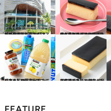
2019.8.4
【写真でチェック！】「ホールフーズ」のいいもの20選 ハワイの巨大スーパーで何を買う？
旅＆お出かけ
2020.11.25
輸入食料品＆スーパーマーケットの イケテル手土産【カタログ写真68点】まとめて閲覧♡編集部員も太鼓判！
グルメ
2020.11.20
【コストコ】オーガニックフード10選 アメリカでも大人気の優良品はコレ！
グルメ
2020.9.20
【成城石井】で出合ったら即買いたい！ 編集部員指名の手土産10選
グルメ
FEATURE