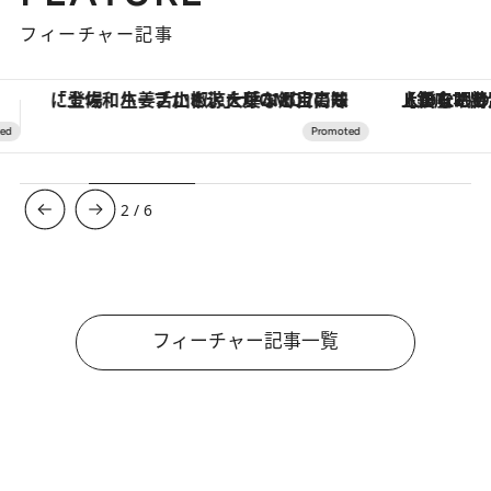
フィーチャー記事
【銀座で出合う最旬美容】美髪ケアや上質な眠り…セルフケアのアップデートから、特別な名入れギフトまで。大人のための「ReFa GINZA」クルーズ
3
/
6
フィーチャー記事一覧