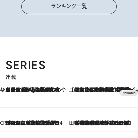
ランキング一覧
SERIES
連載
47都道府県の手みやげ ひんやりスイーツで夏を満喫
【兵庫県】この夏絶対食べたい 冷やしておいしいおやつ3選 淡路島の恵みをジェラートに集約
1 Hour Ago
【CREA×星野リゾート】唯一無二。癒しと発見が待つ場所へ
【トンボの足水浴】ヒノキの香りに包まれて涼感マックス！約13℃の湧水かけ流しを避暑地「星野温泉 トンボの湯」で体験
2026.8.7
CREA'S CHOICE
2026.8.7
「立川にも歌舞伎があるんだよ」 片岡仁左衛門・市川中車ら豪華座組みで4年目の立川立飛歌舞伎へ
田中稲の勝手に再ブーム
2026.8.7
「湘南乃風に憧れて」観客大盛上がりの“タオル回し”に、ラッパー顔負けの高速歌唱まで…さだまさし（74）のアグレッシブすぎる現在地