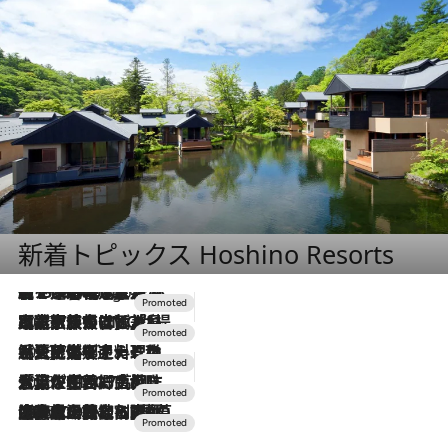
新着トピックス Hoshino Resorts
【トンボの足水浴】ヒノキの香りに包まれて涼感マックス！約13℃の湧水かけ流しを避暑地「星野温泉 トンボの湯」で体験
2 Hours Ago
2026.7.31
【ホテル帰省】という選択肢をOMOが提案。家族とほどよい距離を保つには「昼は実家、夜は気兼ねなくホテルで！」
2026.7.24
【夏限定ディナーコース】旬を迎える稚鮎や花ズッキーニなどをイタリア・トスカーナの郷土料理の手法で満喫！
2026.7.17
「土佐和ハーブかき氷」がOMO7高知に登場！生姜、山椒、大葉など目にも舌にも涼を呼ぶ郷土の味
2026.7.10
NEW OPEN！【界 草津】名湯の地に誕生。趣の異なる2種の温泉と上州ならではの会席・蕎麦割烹など美食を味わう究極の癒やし旅