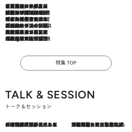
【厳選旅コスメ】「多機能アイテムがメイン！」旅好き美容エディターが選んだ夏旅ベストコスメを発表【Mサイズジップ】
4 Hours Ago
2026.8.6
「荷物が増えるほど旅ストレスは増す」美容ジャーナリストがたどり着いた最終結論。“化粧品を劇的に減らす”感動の凝縮美容とは
2026.8.6
「旅先には金髪ウィッグを持参」日本と同じメイクでは損してる!? 美容ジャーナリストが提案する“掟破りの旅美容”とは
2026.8.6
【厳選旅コスメ】「身軽さ＆UV対策重視！」ヘアアーティストshucoが選んだ夏旅ベストコスメを発表【Mサイズジップ】
2026.8.5
【厳選旅コスメ】国内をあちこち移動する河井菜摘が選んだ夏旅ベストコスメ発表！「リラックスアイテムはマスト」【Mサイズジップ】
2026.8.4
【厳選旅コスメ】「紫外線＆乾燥対策しながらメイク感も！」ヘア＆メイクGeorgeが選んだ夏旅ベストコスメを発表！【Mサイズジップ】
特集 TOP
TALK & SESSION
トーク＆セッション
2026.8.3
「今後値上げがあるとすれば…」「リスクがあるのは今年の冬」エネルギー専門家が語る、ホルムズ海峡封鎖が家庭にもたらす“ある心配”
2026.8.3
「住宅建てられない…」「サーチャージ料の高値が続いている」ホルムズ海峡封鎖による影響はいつまで続く？《エネルギー専門家に聞く“どうなる日本の暮らし”》