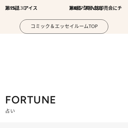
2026.7.30
第15話 アイス
2026.7.30
第8回「同人誌即売会にチャレンジ その2」
コミック＆エッセイルームTOP
FORTUNE
占い