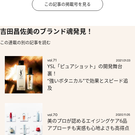
この記事の掲載号を見る
吉田昌佐美のブランド魂発見！
この連載の別の記事を読む
vol.71
2021.01.03
YSL「ピュアショット」の開発舞台
裏！
“強いボタニカル”で効果とスピード追
及
vol.70
2020.11.05
美のプロが認めるエイジングケア6品
アプローチも実感も心地よさも高得点