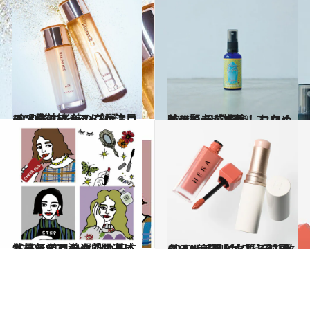
2020.11.1
2020年エイジングケアコスメ最前線 美のプロ注目の“別格”アイテム8選
ビューティ＆ヘルス
2020.11.2
美の賢者が推薦！ コロナ時代の 日常を楽しむためのアイテム7選
ビューティ＆ヘルス
2020.10.31
九星気学で導く「開運ビューティ」 あなたの基本性格と11月の運勢は？
ビューティ＆ヘルス
2020.11.1
CREA美容班がこっそり教える！美肌になれる韓国コスメ【メイク篇】
ビューティ＆ヘルス