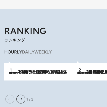
RANKING
ランキング
HOURLY
DAILY
WEEKLY
2026.8.5
【阿川佐和子さんの年とる力】なぜ70代で始めた趣味は“こんなに楽しい”のか？ ピアノ、俳句…スランプに陥っても続けられる“ある秘訣”とは
2026.8.5
【なぜ吉沢亮は「気配を消せる」のか？】興行収入208億の『国宝』を経て挑むミュージカル『ディア・エヴァン・ハンセン』。トップ俳優が舞台上でさらけ出した“孤独”とは
1 / 5