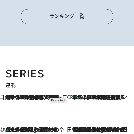
ランキング一覧
SERIES
連載
【CREA×星野リゾート】唯一無二。癒しと発見が待つ場所へ
【トンボの足水浴】ヒノキの香りに包まれて涼感マックス！約13℃の湧水かけ流しを避暑地「星野温泉 トンボの湯」で体験
2 Hours Ago
CREA'S CHOICE
「立川にも歌舞伎があるんだよ」 片岡仁左衛門・市川中車ら豪華座組みで4年目の立川立飛歌舞伎へ
4 Hours Ago
47都道府県の手みやげ ひんやりスイーツで夏を満喫
【京都府】この夏絶対食べたい 冷やしておいしいおやつ3選 ひと口目から心を掴む新緑のテリーヌ
4 Hours Ago
田中稲の勝手に再ブーム
「湘南乃風に憧れて」観客大盛上がりの“タオル回し”に、ラッパー顔負けの高速歌唱まで…さだまさし（74）のアグレッシブすぎる現在地
9 Hours Ago