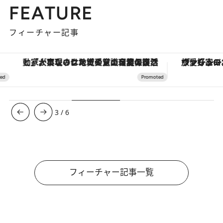
FEATURE
フィーチャー記事
「大事なのは地域の意識を変えること」。ロレックス賞受賞の自然保護活動家が実現させたナイジェリアの自然環境の復活
ヴァシュロン・コンスタンタン
3
/
6
フィーチャー記事一覧