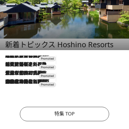
新着トピックス Hoshino Resorts
2026.7.31
【ホテル帰省】という選択肢をOMOが提案。家族とほどよい距離を保つには「昼は実家、夜は気兼ねなくホテルで！」
2026.7.24
【夏限定ディナーコース】旬を迎える稚鮎や花ズッキーニなどをイタリア・トスカーナの郷土料理の手法で満喫！
2026.7.17
「土佐和ハーブかき氷」がOMO7高知に登場！生姜、山椒、大葉など目にも舌にも涼を呼ぶ郷土の味
2026.7.10
NEW OPEN！【界 草津】名湯の地に誕生。趣の異なる2種の温泉と上州ならではの会席・蕎麦割烹など美食を味わう究極の癒やし旅
特集 TOP