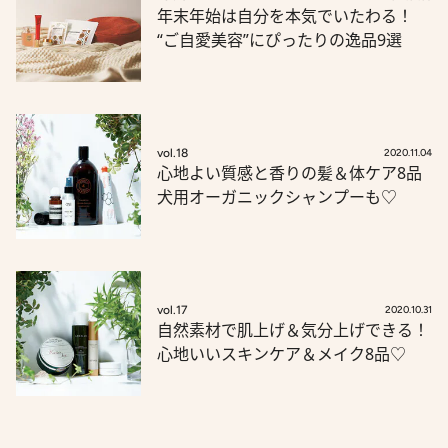
年末年始は自分を本気でいたわる！
“ご自愛美容”にぴったりの逸品9選
vol.18
2020.11.04
心地よい質感と香りの髪＆体ケア8品
犬用オーガニックシャンプーも♡
vol.17
2020.10.31
自然素材で肌上げ＆気分上げできる！
心地いいスキンケア＆メイク8品♡