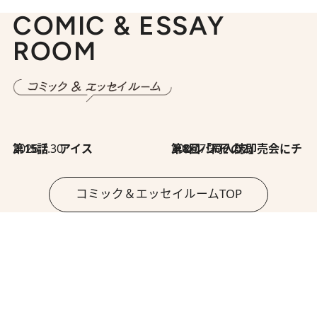
COMIC & ESSAY
ROOM
2026.7.30
第15話 アイス
2026.7.30
第8回「同人誌即売会にチャレンジ その2」
コミック＆エッセイルームTOP