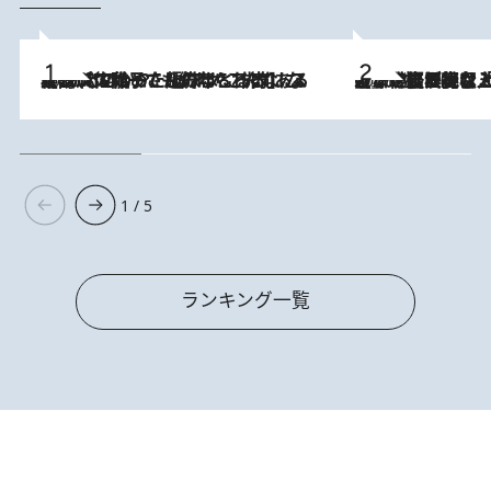
2026.8.5
【阿川佐和子さんの年とる力】なぜ70代で始めた趣味は“こんなに楽しい”のか？ ピアノ、俳句…スランプに陥っても続けられる“ある秘訣”とは
2026.8.5
【なぜ吉沢亮は「気配を消せる」のか？】興行収入208億の『国宝』を経て挑むミュージカル『ディア・エヴァン・ハンセン』。トップ俳優が舞台上でさらけ出した“孤独”とは
1 / 5
ランキング一覧