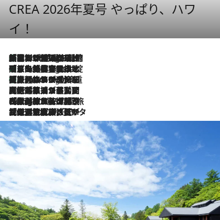
CREA 2026年夏号 やっぱり、ハワ
イ！
「荷物が増えるほど旅ストレスは増す」美容ジャーナリストがたどり着いた最終結論。“化粧品を劇的に減らす”感動の凝縮美容とは
9 Hours Ago
「旅先には金髪ウィッグを持参」日本と同じメイクでは損してる!? 美容ジャーナリストが提案する“掟破りの旅美容”とは
9 Hours Ago
【厳選旅コスメ】「身軽さ＆UV対策重視！」ヘアアーティストshucoが選んだ夏旅ベストコスメを発表【Mサイズジップ】
9 Hours Ago
2026.8.5
【厳選旅コスメ】国内をあちこち移動する河井菜摘が選んだ夏旅ベストコスメ発表！「リラックスアイテムはマスト」【Mサイズジップ】
2026.8.4
【厳選旅コスメ】「紫外線＆乾燥対策しながらメイク感も！」ヘア＆メイクGeorgeが選んだ夏旅ベストコスメを発表！【Mサイズジップ】
2026.8.3
【厳選旅コスメ】「保湿もタイパ重視！」“サウナ好き”タレント清水みさとが愛用する夏旅ベストコスメを発表！【Mサイズジップ】