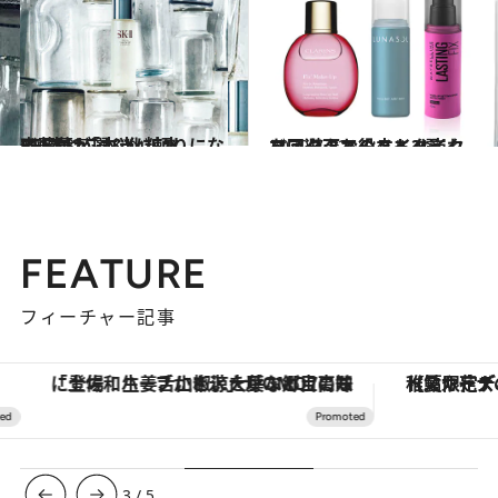
2017.3.7
齋藤薫が選ぶ化粧水BEST12「本当に頼りになる1本はこれ！」
ビューティ＆ヘルス
2020.7.22
マスク下でのメイク崩れを回避！お役立ちメイクフィックスミスト3選
ビューティ＆ヘルス
FEATURE
フィーチャー記事
「土佐和ハーブかき氷」がOMO7高知に登場！生姜、山椒、大葉など目にも舌にも涼を呼ぶ郷土の味
【夏限定ディナーコース】旬を迎
3
/
5