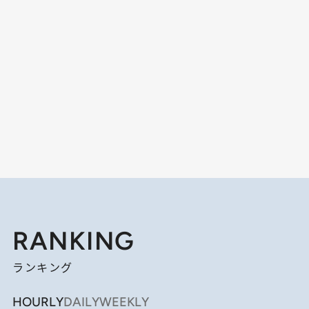
RANKING
ランキング
HOURLY
DAILY
WEEKLY