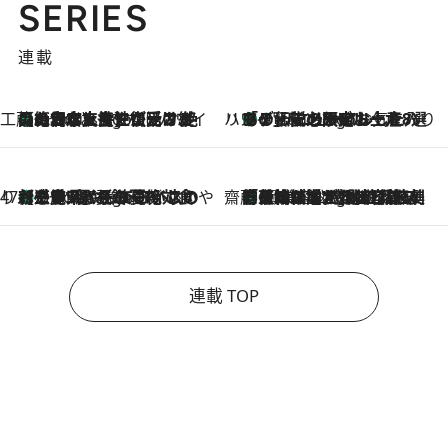
SERIES
連載
工藤まやのおもてなしハワイ
【ハワイ土産】ローカルの絶大な支持で復活！ 絶品の幻クッキー《元ファンの日本人女性が受け継いだ名店》
9 Hours Ago
ハワイ賢者 リサのお気に入りリスト
あの伝説の限定トートも！ リニューアルした「ディーン＆デルーカ ハワイ」で必須のお土産8選
9 Hours Ago
47都道府県の手みやげ ひんやりスイーツで夏を満喫
【三重県】この夏絶対食べたい 冷やしておいしいおやつ3選 お餅×アイスの新感覚スイーツ
9 Hours Ago
齋藤 薫 美容脳ルネサンス
「荷物が増えるほど旅ストレスは増す」美容ジャーナリストがたどり着いた最終結論。“化粧品を劇的に減らす”感動の凝縮美容とは
9 Hours Ago
連載 TOP