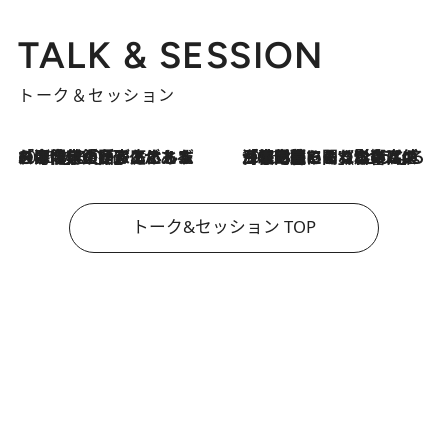
TALK & SESSION
トーク＆セッション
2026.8.3
「今後値上げがあるとすれば…」「リスクがあるのは今年の冬」エネルギー専門家が語る、ホルムズ海峡封鎖が家庭にもたらす“ある心配”
2026.8.3
「住宅建てられない…」「サーチャージ料の高値が続いている」ホルムズ海峡封鎖による影響はいつまで続く？《エネルギー専門家に聞く“どうなる日本の暮らし”》
トーク&セッション TOP