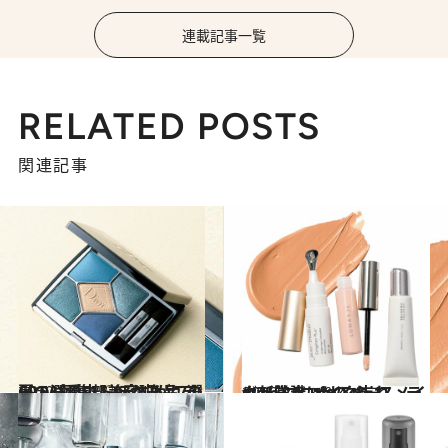
連載記事一覧
RELATED POSTS
関連記事
2020.8.11
CREA編集部美容班がこの夏、溺愛中♡ デニムカラーのパレットほか逸品7選
ビューティ＆ヘルス
2020.8.8
with コロナのベースメイク新常識 メイク崩れ、テカリ防止にはこれ！
ビューティ＆ヘルス