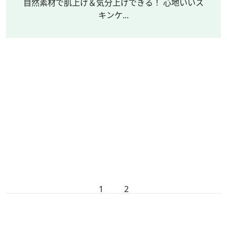
自然素材で肌上げ＆気分上げできる！ 心地いいス
キンケ...
1
2