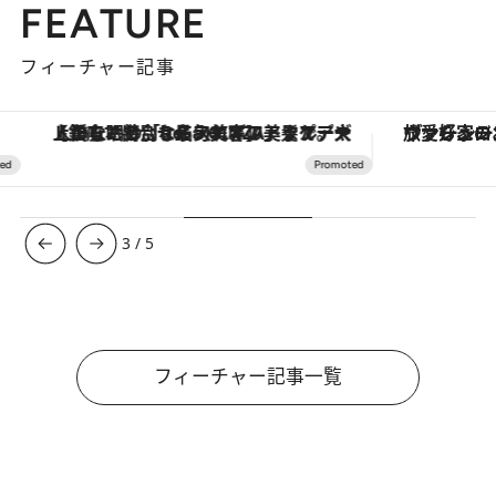
FEATURE
フィーチャー記事
【銀座で出合う最旬美容】美髪ケアや上質な眠り…セルフケアのアップデートから、特別な名入れギフトまで。大人のための「ReFa GINZA」クルーズ
ヴァシュロン・コンスタンタン
3
/
5
フィーチャー記事一覧