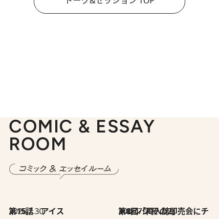
トーク&セッション TOP
COMIC & ESSAY
ROOM
2026.7.30
第15話 アイス
2026.7.30
第8回「同人誌即売会にチャレンジ その2」