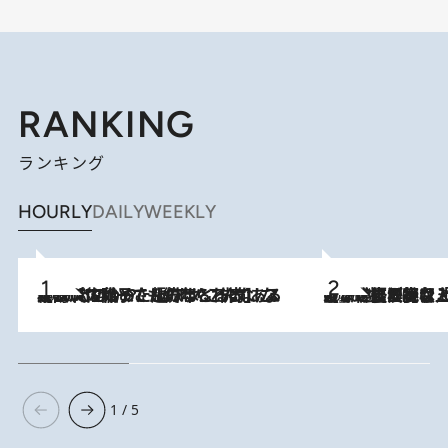
RANKING
ランキング
HOURLY
DAILY
WEEKLY
2026.8.5
【阿川佐和子さんの年とる力】なぜ70代で始めた趣味は“こんなに楽しい”のか？ ピアノ、俳句…スランプに陥っても続けられる“ある秘訣”とは
2026.8.5
【なぜ吉沢亮は「気配を消せる」のか？】興行収入208億の『国宝』を経て挑むミュージカル『ディア・エヴァン・ハンセン』。トップ俳優が舞台上でさらけ出した“孤独”とは
1 / 5