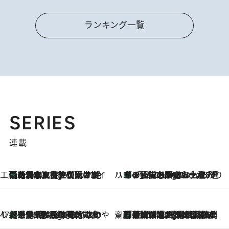
ランキング一覧
SERIES
連載
工藤まやのおもてなしハワイ
【ハワイ土産】ローカルの絶大な支持で復活！ 絶品の幻クッキー《元ファンの日本人女性が受け継いだ名店》
5 Hours Ago
ハワイ賢者 リサのお気に入りリスト
あの伝説の限定トートも！ リニューアルした「ディーン＆デルーカ ハワイ」で必須のお土産8選
5 Hours Ago
47都道府県の手みやげ ひんやりスイーツで夏を満喫
【三重県】この夏絶対食べたい 冷やしておいしいおやつ3選 お餅×アイスの新感覚スイーツ
5 Hours Ago
齋藤 薫 美容脳ルネサンス
「荷物が増えるほど旅ストレスは増す」美容ジャーナリストがたどり着いた最終結論。“化粧品を劇的に減らす”感動の凝縮美容とは
5 Hours Ago