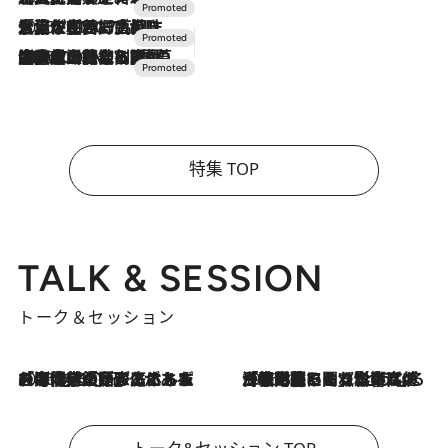
2026.7.17
「土佐和ハーブかき氷」がOMO7高知に登場！生姜、山椒、大葉など目にも舌にも涼を呼ぶ郷土の味
2026.7.10
NEW OPEN！【界 草津】名湯の地に誕生。趣の異なる2種の温泉と上州ならではの会席・蕎麦割烹など美食を味わう究極の癒やし旅
特集 TOP
TALK & SESSION
トーク＆セッション
2026.8.3
「今後値上げがあるとすれば…」「リスクがあるのは今年の冬」エネルギー専門家が語る、ホルムズ海峡封鎖が家庭にもたらす“ある心配”
2026.8.3
「住宅建てられない…」「サーチャージ料の高値が続いている」ホルムズ海峡封鎖による影響はいつまで続く？《エネルギー専門家に聞く“どうなる日本の暮らし”》