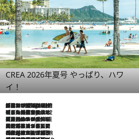
CREA 2026年夏号 やっぱり、ハワ
イ！
「荷物が増えるほど旅ストレスは増す」美容ジャーナリストがたどり着いた最終結論。“化粧品を劇的に減らす”感動の凝縮美容とは
5 Hours Ago
「旅先には金髪ウィッグを持参」日本と同じメイクでは損してる!? 美容ジャーナリストが提案する“掟破りの旅美容”とは
5 Hours Ago
【厳選旅コスメ】「身軽さ＆UV対策重視！」ヘアアーティストshucoが選んだ夏旅ベストコスメを発表【Mサイズジップ】
5 Hours Ago
2026.8.5
【厳選旅コスメ】国内をあちこち移動する河井菜摘が選んだ夏旅ベストコスメ発表！「リラックスアイテムはマスト」【Mサイズジップ】
2026.8.4
【厳選旅コスメ】「紫外線＆乾燥対策しながらメイク感も！」ヘア＆メイクGeorgeが選んだ夏旅ベストコスメを発表！【Mサイズジップ】