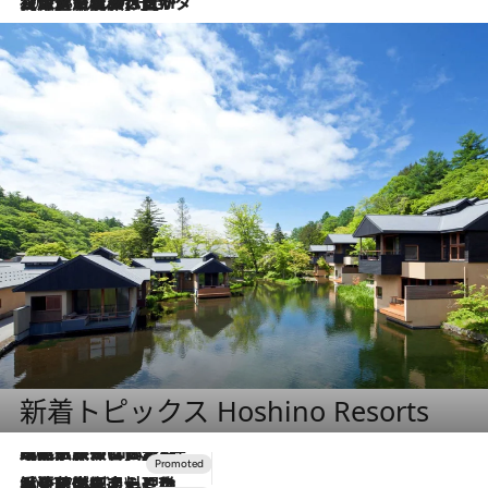
2026.8.3
【厳選旅コスメ】「保湿もタイパ重視！」“サウナ好き”タレント清水みさとが愛用する夏旅ベストコスメを発表！【Mサイズジップ】
新着トピックス Hoshino Resorts
2026.7.31
【ホテル帰省】という選択肢をOMOが提案。家族とほどよい距離を保つには「昼は実家、夜は気兼ねなくホテルで！」
2026.7.24
【夏限定ディナーコース】旬を迎える稚鮎や花ズッキーニなどをイタリア・トスカーナの郷土料理の手法で満喫！