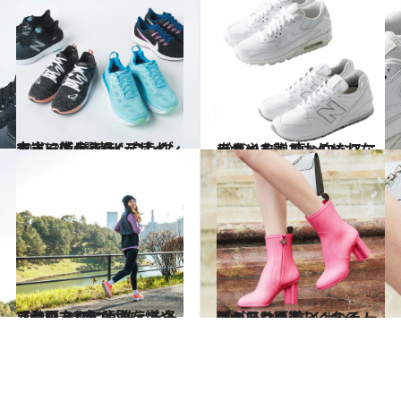
2020.2.7
本当に使えるランニングシューズ4選 軽くて走りやすく街歩きOKデザイン
ライフスタイル
2019.12.5
歩きやすくておしゃれなデザイン！ 真っ白なスニーカーを贈りものに
ファッション
2020.1.30
【動画あり】脂肪を燃やす走り方 プロが教える冬ランのコツ6つ
ライフスタイル
2020.6.29
雨の日は憂鬱？ ルイ・ヴィトンの レインシューズがあれば楽しくなる！
コミック ＆ エッセイ