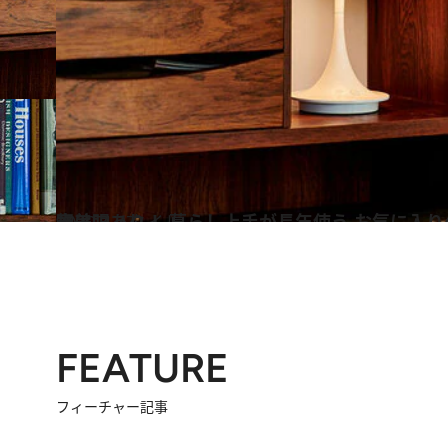
2020.4.27
審美眼あり！ 暮らし上手が長年使う お気に入りのインテリア＆収納小物は
ライフスタイル
FEATURE
フィーチャー記事