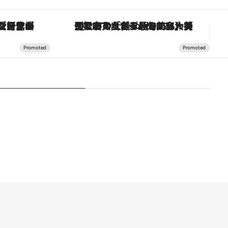
ヴァシュロン・コンスタンタン「オーヴァーシーズ・オートマティック」。旅愛好家のお気に入りコレクションから、ジェンダーレスな新作が登場
【銀座で出合う最旬美容】美髪ケアや上質な眠り…セルフケアのアップデートから、特別な名入れギフトまで。大人のための「ReFa GINZA」クルーズ