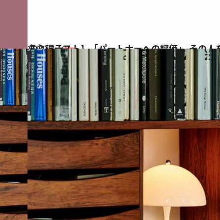
2020.7.10
【心理テスト】「パートナーへの評価」 その人を果物にたとえるなら？
占い