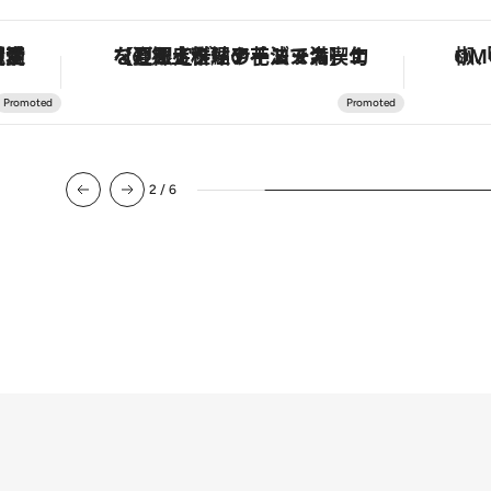
護活動家が実現させたナイジェリアの自然環境の復活
【夏限定ディナーコース】旬を迎える稚鮎や花ズッキーニなどをイタリア・トスカーナの郷土料理の手法で満喫！
2
/
6