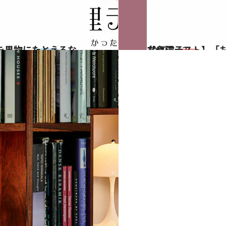
2020.7.12
【心理テスト】「お似合いの相手」 イケメンなのに恋人がいないのはなぜ？
占い