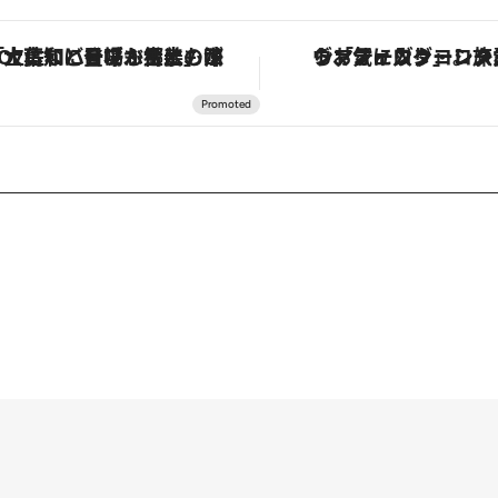
「土佐和ハーブかき氷」がOMO7高知に登場！生姜、山椒、大葉など目にも舌にも涼を呼ぶ郷土の味