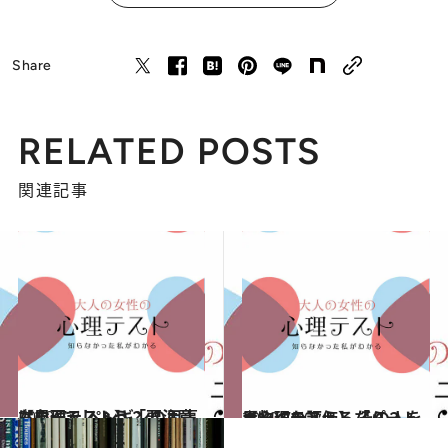
Share
RELATED POSTS
関連記事
2020.7.8
【心理テスト】「要注意な男子」 ペンギンの用事はなんでしょう？
占い
2020.7.10
【心理テスト】「パートナーへの評価」 その人を果物にたとえるなら？
占い