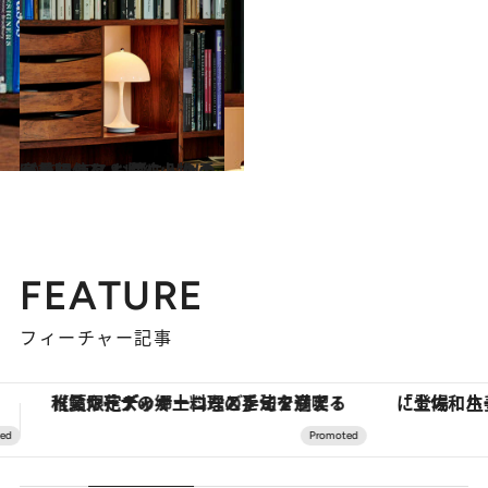
2020.4.27
審美眼あり！ 暮らし上手が長年使う お気に入りのインテリア＆収納小物は
ライフスタイル
FEATURE
フィーチャー記事
「土佐和ハーブかき氷」がOMO7高知に登場！生姜、山椒、大葉など目にも舌にも涼を呼ぶ郷土の味
【銀座で出合う最旬美容】美髪ケアや上質な眠