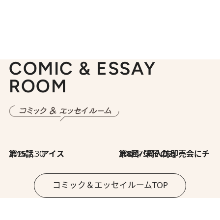
COMIC & ESSAY
ROOM
2026.7.30
第15話 アイス
2026.7.30
第8回「同人誌即売会にチャレンジ その2」
コミック＆エッセイルームTOP