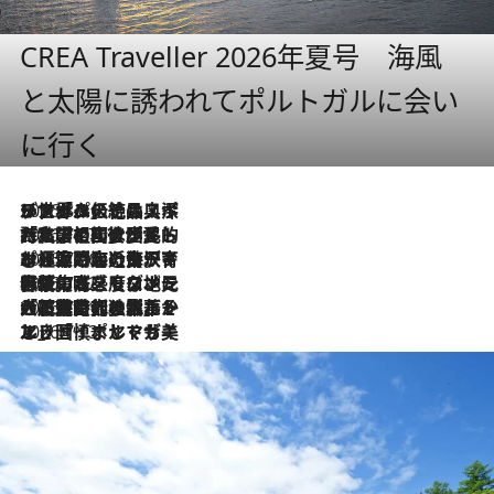
CREA Traveller 2026年夏号 海風
と太陽に誘われてポルトガルに会い
に行く
2026.8.8
リスボンの絶品スイーツ「パステル・デ・ナタ」とは？ポルトガル伝統の奥深い世界へ
2026.7.27
「私の祖国はポルトガル語です」国民的詩人フェルナンド・ペソアと、彼が愛した文学の街を歩く
2026.7.26
ポルトガル近海が育む極上の海の幸。キリリと冷えた白ワインと愉しむ、シーフード専門店の贅沢
2026.7.22
伝統の味をモダンに昇華。高感度な地元客が集う、リスボンの最旬ガストロノミー
2026.7.21
大航海時代の栄華から、震災、独裁、そして革命へ。ポルトガル・首都リスボンの石畳に刻まれた「歴史の光と影」
2026.7.13
エッセイ・ヤマザキマリ「慎ましくも美しき国 ポルトガル」