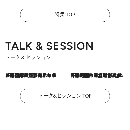
特集 TOP
TALK & SESSION
トーク＆セッション
2026.8.3
「今後値上げがあるとすれば…」「リスクがあるのは今年の冬」エネルギー専門家が語る、ホルムズ海峡封鎖が家庭にもたらす“ある心配”
2026.8.3
「住宅建てられない…」「サーチャージ料の高値が続いている」ホルムズ海峡封鎖による影響はいつまで続く？《エネルギー専門家に聞く“どうなる日本の暮らし”》
トーク&セッション TOP