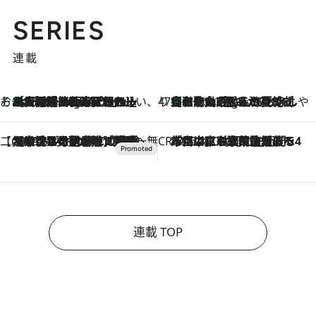
SERIES
連載
そおだよおこの関西おいしい、おやつ紀行
［大阪府箕面市］一皿一皿目の前で仕上げられる、料理を巧みに組み込んだアシェットデセールコース「ミチル アシェット デセール（Michiru assiette dessert）」
1 Hour Ago
47都道府県の手みやげ ひんやりスイーツで夏を満喫
【和歌山県】この夏絶対食べたい 冷やしておいしいおやつ3選 みかんがごろっと丸ごと入ったジュレ
1 Hour Ago
【CREA×星野リゾート】唯一無二。癒しと発見が待つ場所へ
2026.8.7
【トンボの足水浴】ヒノキの香りに包まれて涼感マックス！約13℃の湧水かけ流しを避暑地「星野温泉 トンボの湯」で体験
CREA'S CHOICE
2026.8.7
「立川にも歌舞伎があるんだよ」 片岡仁左衛門・市川中車ら豪華座組みで4年目の立川立飛歌舞伎へ
連載 TOP