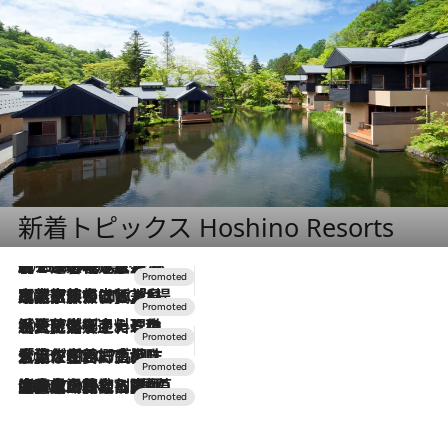
新着トピックス Hoshino Resorts
2026.8.7
【トンボの足水浴】ヒノキの香りに包まれて涼感マックス！約13℃の湧水かけ流しを避暑地「星野温泉 トンボの湯」で体験
2026.7.31
【ホテル帰省】という選択肢をOMOが提案。家族とほどよい距離を保つには「昼は実家、夜は気兼ねなくホテルで！」
2026.7.24
【夏限定ディナーコース】旬を迎える稚鮎や花ズッキーニなどをイタリア・トスカーナの郷土料理の手法で満喫！
2026.7.17
「土佐和ハーブかき氷」がOMO7高知に登場！生姜、山椒、大葉など目にも舌にも涼を呼ぶ郷土の味
2026.7.10
NEW OPEN！【界 草津】名湯の地に誕生。趣の異なる2種の温泉と上州ならではの会席・蕎麦割烹など美食を味わう究極の癒やし旅