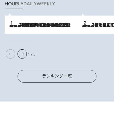
HOURLY
DAILY
WEEKLY
2026.8.8
「最後に見られてよかった」上野動物園の東園パンダ舎が解体前に特別公開。8月16日まで延長されたパネル展と共に辿る“半世紀”のパンダ飼育《解体工事の図面あり》
2026.8.3
《「文士の子ども被害者の会」発足！》阿川佐和子（72）が語る遠藤周作に北杜夫、劇作家・矢代静一の子どもたちの“文豪プライベート事件簿”
1 / 5
ランキング一覧