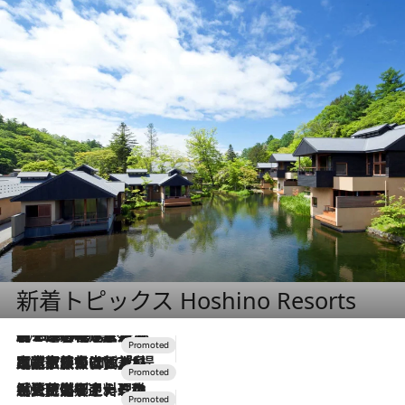
新着トピックス Hoshino Resorts
2026.8.7
【トンボの足水浴】ヒノキの香りに包まれて涼感マックス！約13℃の湧水かけ流しを避暑地「星野温泉 トンボの湯」で体験
2026.7.31
【ホテル帰省】という選択肢をOMOが提案。家族とほどよい距離を保つには「昼は実家、夜は気兼ねなくホテルで！」
2026.7.24
【夏限定ディナーコース】旬を迎える稚鮎や花ズッキーニなどをイタリア・トスカーナの郷土料理の手法で満喫！