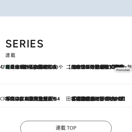
SERIES
連載
47都道府県の手みやげ ひんやりスイーツで夏を満喫
【兵庫県】この夏絶対食べたい 冷やしておいしいおやつ3選 淡路島の恵みをジェラートに集約
5 Hours Ago
【CREA×星野リゾート】唯一無二。癒しと発見が待つ場所へ
2026.8.7
【トンボの足水浴】ヒノキの香りに包まれて涼感マックス！約13℃の湧水かけ流しを避暑地「星野温泉 トンボの湯」で体験
CREA'S CHOICE
2026.8.7
「立川にも歌舞伎があるんだよ」 片岡仁左衛門・市川中車ら豪華座組みで4年目の立川立飛歌舞伎へ
田中稲の勝手に再ブーム
2026.8.7
「湘南乃風に憧れて」観客大盛上がりの“タオル回し”に、ラッパー顔負けの高速歌唱まで…さだまさし（74）のアグレッシブすぎる現在地
連載 TOP