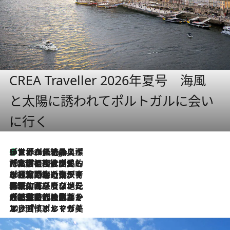
CREA Traveller 2026年夏号 海風
と太陽に誘われてポルトガルに会い
に行く
リスボンの絶品スイーツ「パステル・デ・ナタ」とは？ポルトガル伝統の奥深い世界へ
5 Hours Ago
2026.7.27
「私の祖国はポルトガル語です」国民的詩人フェルナンド・ペソアと、彼が愛した文学の街を歩く
2026.7.26
ポルトガル近海が育む極上の海の幸。キリリと冷えた白ワインと愉しむ、シーフード専門店の贅沢
2026.7.22
伝統の味をモダンに昇華。高感度な地元客が集う、リスボンの最旬ガストロノミー
2026.7.21
大航海時代の栄華から、震災、独裁、そして革命へ。ポルトガル・首都リスボンの石畳に刻まれた「歴史の光と影」
2026.7.13
エッセイ・ヤマザキマリ「慎ましくも美しき国 ポルトガル」