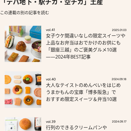
「デパ地下・駅チカ・空チカ」土産
この連載の別の記事を読む
vol.41
2025.01.03
女子ウケ間違いなしの限定スイーツや
上品なお弁当はおでかけのお供にも
「銀座三越」のご褒美グルメ10選
――2024年BEST記事
vol.40
2024.09.18
大人なテイストのめんべいをはじめ
うまかもんの宝庫「博多阪急」で
おすすめ限定スイーツ＆弁当10選
vol.39
2024.09.17
行列のできるクリームパンや