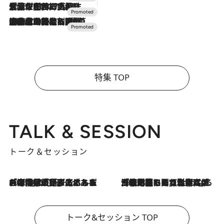
2026.7.17
「土佐和ハーブかき氷」がOMO7高知に登場！生姜、山椒、大葉など目にも舌にも涼を呼ぶ郷土の味
2026.7.10
NEW OPEN！【界 草津】名湯の地に誕生。趣の異なる2種の温泉と上州ならではの会席・蕎麦割烹など美食を味わう究極の癒やし旅
特集 TOP
TALK & SESSION
トーク＆セッション
2026.8.3
「今後値上げがあるとすれば…」「リスクがあるのは今年の冬」エネルギー専門家が語る、ホルムズ海峡封鎖が家庭にもたらす“ある心配”
2026.8.3
「住宅建てられない…」「サーチャージ料の高値が続いている」ホルムズ海峡封鎖による影響はいつまで続く？《エネルギー専門家に聞く“どうなる日本の暮らし”》
トーク&セッション TOP