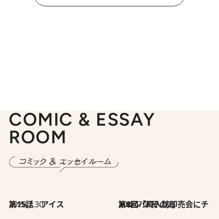
COMIC & ESSAY
ROOM
2026.7.30
第15話 アイス
2026.7.30
第8回「同人誌即売会にチャレンジ その2」