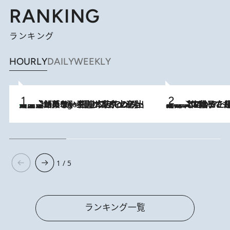
RANKING
ランキング
HOURLY
DAILY
WEEKLY
【間違いのない王道・東京土産】資生堂パーラー 銀座本店でのみ出会える銘菓5選《極上プディング・濃厚チーズケーキ・ボンボンショコラほか》
6 Hours Ago
2026.8.5
【阿川佐和子さんの年とる力】なぜ70代で始めた趣味は“こんなに楽しい”のか？ ピアノ、俳句…スランプに陥っても続けられる“ある秘訣”とは
1 / 5
ランキング一覧