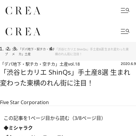
トッ
グル
「デパ地下・駅チカ・空チ
「渋谷ヒカリエ ShinQs」手土産8選 生まれ変わった東
プ
メ
カ」土産
横のれん街に注目！
「デパ地下・駅チカ・空チカ」土産
vol.18
2020.6.9
「渋谷ヒカリエ ShinQs」手土産8選 生まれ
変わった東横のれん街に注目！
Five Star Corporation
この記事を1ページ目から読む（3/8ページ目）
◆ミシャラク