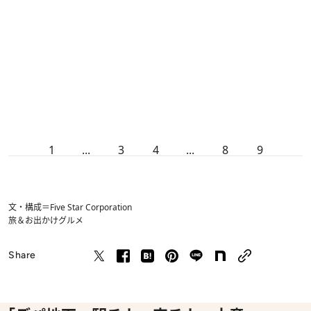
1
...
3
4
...
8
9
文・構成＝Five Star Corporation
旅＆お出かけ
グルメ
Share