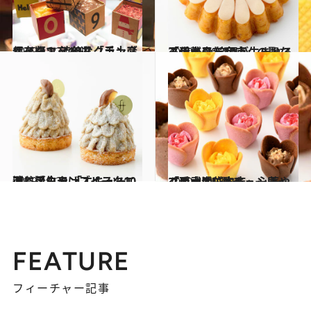
2019.11.24
保存版！ 渋谷スクランブルスクエア 旬な「手土産スイーツ」10選
ライフスタイル
2020.6.20
「伊勢丹新宿店」の聖なる手土産 笑顔が生まれる王道ギフト10点
グルメ
2019.12.24
渋谷スクランブルスクエアに誕生！ 「エキュート」手みやげスイーツ10選
グルメ
2020.4.15
「西武池袋本店」心華やぐ手土産9選 チューリップローズに胸キュン！
グルメ
FEATURE
フィーチャー記事