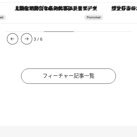
【銀座で出合う最旬美容】美髪ケアや上質な眠り…セルフケアのアップデートから、特別な名入れギフトまで。大人のための「ReFa GINZA」クルーズ
ヴァシュロン・コンスタンタン
3
/
6
フィーチャー記事一覧