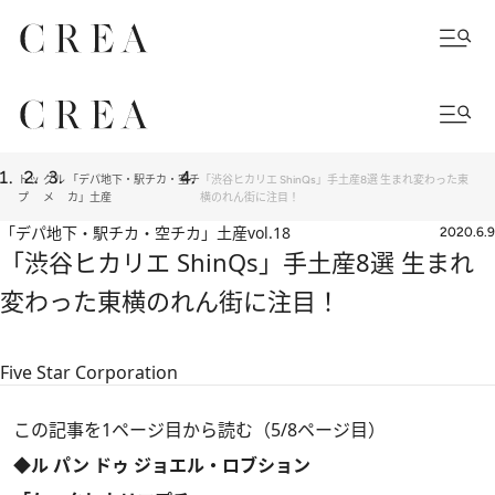
トッ
グル
「デパ地下・駅チカ・空チ
「渋谷ヒカリエ ShinQs」手土産8選 生まれ変わった東
プ
メ
カ」土産
横のれん街に注目！
「デパ地下・駅チカ・空チカ」土産
vol.18
2020.6.9
「渋谷ヒカリエ ShinQs」手土産8選 生まれ
変わった東横のれん街に注目！
Five Star Corporation
この記事を1ページ目から読む（5/8ページ目）
◆ル パン ドゥ ジョエル・ロブション