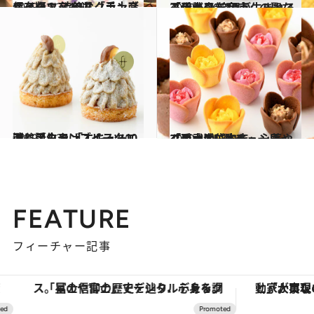
2019.11.24
保存版！ 渋谷スクランブルスクエア 旬な「手土産スイーツ」10選
ライフスタイル
2020.6.20
「伊勢丹新宿店」の聖なる手土産 笑顔が生まれる王道ギフト10点
グルメ
2019.12.24
渋谷スクランブルスクエアに誕生！ 「エキュート」手みやげスイーツ10選
グルメ
2020.4.15
「西武池袋本店」心華やぐ手土産9選 チューリップローズに胸キュン！
グルメ
FEATURE
フィーチャー記事
「星のや富士」でデジタルデトックス。冨士信仰の歴史を辿り、心身を調える。