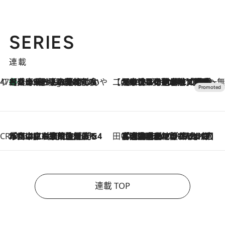
SERIES
連載
47都道府県の手みやげ ひんやりスイーツで夏を満喫
【兵庫県】この夏絶対食べたい 冷やしておいしいおやつ3選 淡路島の恵みをジェラートに集約
7 Hours Ago
【CREA×星野リゾート】唯一無二。癒しと発見が待つ場所へ
2026.8.7
【トンボの足水浴】ヒノキの香りに包まれて涼感マックス！約13℃の湧水かけ流しを避暑地「星野温泉 トンボの湯」で体験
CREA'S CHOICE
2026.8.7
「立川にも歌舞伎があるんだよ」 片岡仁左衛門・市川中車ら豪華座組みで4年目の立川立飛歌舞伎へ
田中稲の勝手に再ブーム
2026.8.7
「湘南乃風に憧れて」観客大盛上がりの“タオル回し”に、ラッパー顔負けの高速歌唱まで…さだまさし（74）のアグレッシブすぎる現在地
連載 TOP