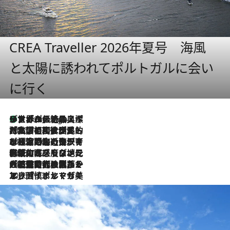
CREA Traveller 2026年夏号 海風
と太陽に誘われてポルトガルに会い
に行く
リスボンの絶品スイーツ「パステル・デ・ナタ」とは？ポルトガル伝統の奥深い世界へ
7 Hours Ago
2026.7.27
「私の祖国はポルトガル語です」国民的詩人フェルナンド・ペソアと、彼が愛した文学の街を歩く
2026.7.26
ポルトガル近海が育む極上の海の幸。キリリと冷えた白ワインと愉しむ、シーフード専門店の贅沢
2026.7.22
伝統の味をモダンに昇華。高感度な地元客が集う、リスボンの最旬ガストロノミー
2026.7.21
大航海時代の栄華から、震災、独裁、そして革命へ。ポルトガル・首都リスボンの石畳に刻まれた「歴史の光と影」
2026.7.13
エッセイ・ヤマザキマリ「慎ましくも美しき国 ポルトガル」