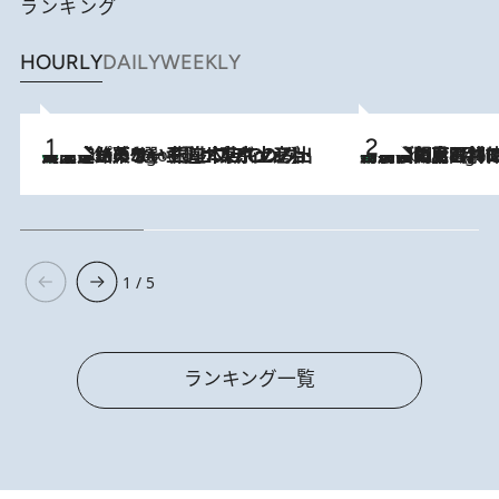
ランキング
HOURLY
DAILY
WEEKLY
【間違いのない王道・東京土産】資生堂パーラー 銀座本店でのみ出会える銘菓5選《極上プディング・濃厚チーズケーキ・ボンボンショコラほか》
7 Hours Ago
「最後に見られてよかった」上野動物園の東園パンダ舎が解体前に特別公開。8月16日まで延長されたパネル展と共に辿る“半世紀”のパンダ飼育《解体工事の図面あり》
7 Hours Ago
1 / 5
ランキング一覧