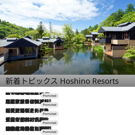
新着トピックス Hoshino Resorts
2026.8.7
【トンボの足水浴】ヒノキの香りに包まれて涼感マックス！約13℃の湧水かけ流しを避暑地「星野温泉 トンボの湯」で体験
2026.7.31
【ホテル帰省】という選択肢をOMOが提案。家族とほどよい距離を保つには「昼は実家、夜は気兼ねなくホテルで！」
2026.7.24
【夏限定ディナーコース】旬を迎える稚鮎や花ズッキーニなどをイタリア・トスカーナの郷土料理の手法で満喫！
2026.7.17
「土佐和ハーブかき氷」がOMO7高知に登場！生姜、山椒、大葉など目にも舌にも涼を呼ぶ郷土の味
2026.7.10
NEW OPEN！【界 草津】名湯の地に誕生。趣の異なる2種の温泉と上州ならではの会席・蕎麦割烹など美食を味わう究極の癒やし旅