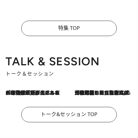
特集 TOP
TALK & SESSION
トーク＆セッション
2026.8.3
「今後値上げがあるとすれば…」「リスクがあるのは今年の冬」エネルギー専門家が語る、ホルムズ海峡封鎖が家庭にもたらす“ある心配”
2026.8.3
「住宅建てられない…」「サーチャージ料の高値が続いている」ホルムズ海峡封鎖による影響はいつまで続く？《エネルギー専門家に聞く“どうなる日本の暮らし”》
トーク&セッション TOP