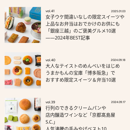
vol.41
2025.01.03
女子ウケ間違いなしの限定スイーツや
上品なお弁当はおでかけのお供にも
「銀座三越」のご褒美グルメ10選
――2024年BEST記事
vol.40
2024.09.18
大人なテイストのめんべいをはじめ
うまかもんの宝庫「博多阪急」で
おすすめ限定スイーツ＆弁当10選
vol.39
2024.09.17
行列のできるクリームパンや
店内醸造ワインなど「京都髙島屋
S.C.」
人気沸騰の手みやげベスト10