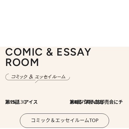
COMIC & ESSAY
ROOM
2026.7.30
第15話 アイス
2026.7.30
第8回「同人誌即売会にチャレンジ その2」
コミック＆エッセイルームTOP