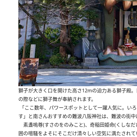
獅子が大きく口を開けた高さ12mの迫力ある獅子殿
の際などに獅子舞が奉納されます。
「ここ数年、パワースポットとして一躍人気に。いろ
す」と南さんおすすめの難波八阪神社は、難波の街中
素盞嗚尊(すさのをのみこと)、奇稲田姫命(くしなだひ
囲の喧騒をよそにそこだけ清々しい空気に満たされて