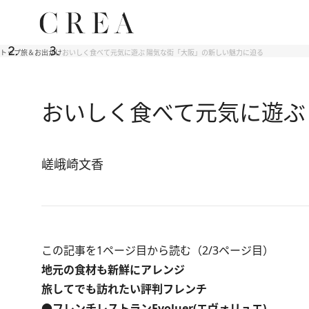
トップ
旅＆お出かけ
おいしく食べて元気に遊ぶ 陽気な街「大阪」の新しい魅力に迫る
おいしく食べて元気に遊ぶ
嵯峨崎文香
この記事を1ページ目から読む（2/3ページ目）
地元の食材も新鮮にアレンジ
旅してでも訪れたい評判フレンチ
●フレンチレストランEvoluer(エヴォリュエ)