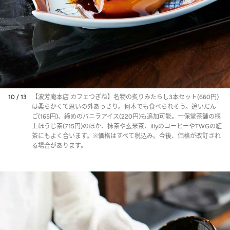
10 / 13
【波芳庵本店 カフェつぎね】名物の炙りみたらし3本セット(660円)
は柔らかくて思いの外あっさり。何本でも食べられそう。追いだん
ご(165円)、締めのバニラアイス(220円)も追加可能。一保堂茶舗の極
上ほうじ茶(715円)のほか、抹茶や玄米茶、illyのコーヒーやTWGの紅
茶にもよく合います。※価格はすべて税込み。今後、価格が改訂され
る場合があります。