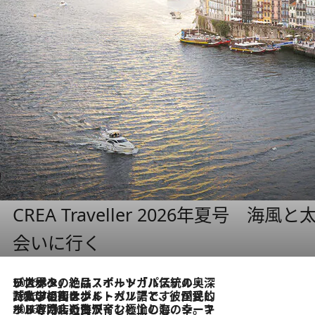
CREA Traveller 2026年夏号
会いに行く
2026.8.8
リスボンの絶品スイーツ「パステル・デ・ナタ」とは？ポルトガル伝統の奥深い世界へ
2026.7.27
「私の祖国はポルトガル語です」国民的詩人フェルナンド・ペソアと、彼が愛した文学の街を歩く
2026.7.26
ポルトガル近海が育む極上の海の幸。キリリと冷えた白ワインと愉しむ、シーフード専門店の贅沢