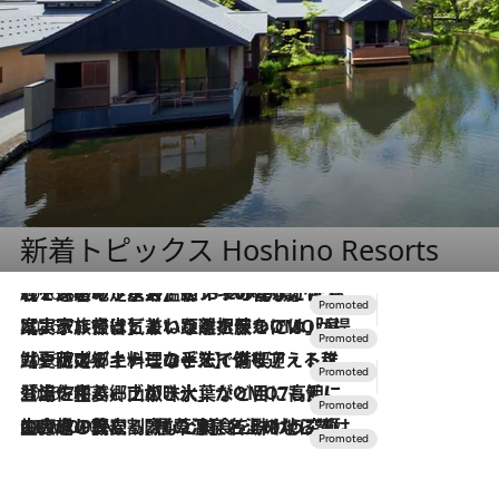
新着トピックス Hoshino Resorts
2026.8.7
【トンボの足水浴】ヒノキの香りに包まれて涼感マックス！約13℃の湧水かけ流しを避暑地「星野温泉 トンボの湯」で体験
2026.7.31
【ホテル帰省】という選択肢をOMOが提案。家族とほどよい距離を保つには「昼は実家、夜は気兼ねなくホテルで！」
2026.7.24
【夏限定ディナーコース】旬を迎える稚鮎や花ズッキーニなどをイタリア・トスカーナの郷土料理の手法で満喫！
2026.7.17
「土佐和ハーブかき氷」がOMO7高知に登場！生姜、山椒、大葉など目にも舌にも涼を呼ぶ郷土の味
2026.7.10
NEW OPEN！【界 草津】名湯の地に誕生。趣の異なる2種の温泉と上州ならではの会席・蕎麦割烹など美食を味わう究極の癒やし旅