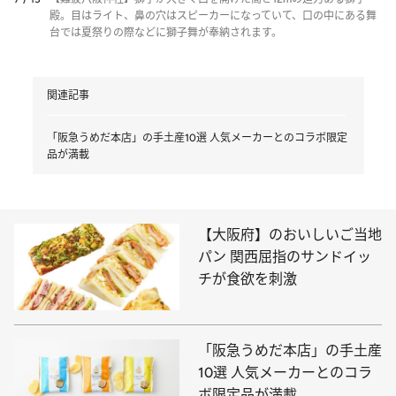
殿。目はライト、鼻の穴はスピーカーになっていて、口の中にある舞
台では夏祭りの際などに獅子舞が奉納されます。
関連記事
「阪急うめだ本店」の手土産10選 人気メーカーとのコラボ限定
品が満載
【大阪府】のおいしいご当地
パン 関西屈指のサンドイッ
チが食欲を刺激
「阪急うめだ本店」の手土産
10選 人気メーカーとのコラ
ボ限定品が満載