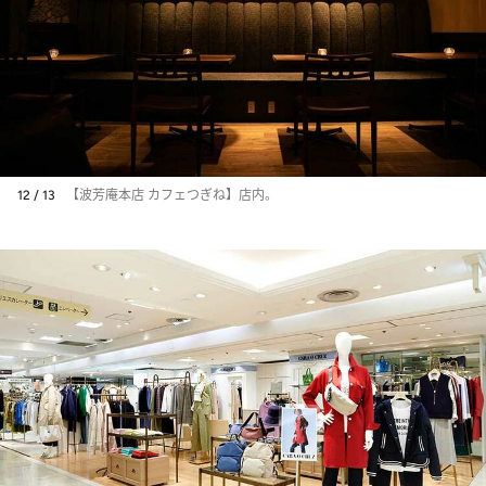
12 / 13
【波芳庵本店 カフェつぎね】店内。