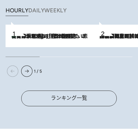
HOURLY
DAILY
WEEKLY
【大分・別府】「今一番おいしい食材を調理する」1日2組限定・ミシュラン2ツ星の日本料理店で、素材と四季を愉しむ極上の時間
2 Hours Ago
2026.8.8
「最後に見られてよかった」上野動物園の東園パンダ舎が解体前に特別公開。8月16日まで延長されたパネル展と共に辿る“半世紀”のパンダ飼育《解体工事の図面あり》
1 / 5
ランキング一覧