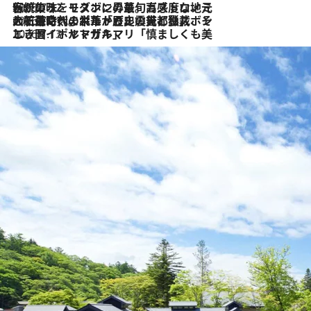
2026.7.22
伝統の味をモダンに昇華。高感度な地元客が集う、リスボンの最旬ガストロノミー
2026.7.21
大航海時代の栄華から、震災、独裁、そして革命へ。ポルトガル・首都リスボンの石畳に刻まれた「歴史の光と影」
2026.7.13
エッセイ・ヤマザキマリ「慎ましくも美しき国 ポルトガル」