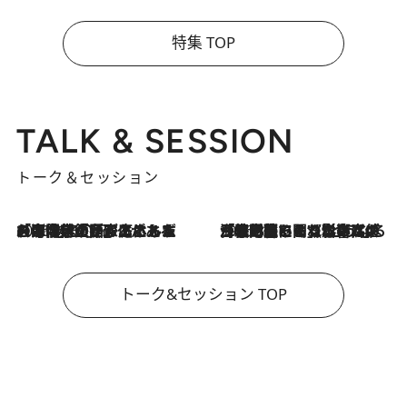
特集 TOP
TALK & SESSION
トーク＆セッション
2026.8.3
「今後値上げがあるとすれば…」「リスクがあるのは今年の冬」エネルギー専門家が語る、ホルムズ海峡封鎖が家庭にもたらす“ある心配”
2026.8.3
「住宅建てられない…」「サーチャージ料の高値が続いている」ホルムズ海峡封鎖による影響はいつまで続く？《エネルギー専門家に聞く“どうなる日本の暮らし”》
トーク&セッション TOP