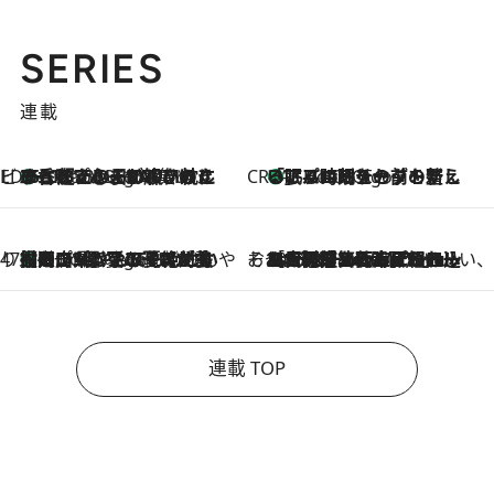
SERIES
連載
ビューティいいもの集め EDITORS' BEST
35℃超えの日の夜、枕にひと吹き！ BAUMのルームスプレーが、ひのきの香りで心まで解きほぐす
3 Hours Ago
CREA'S CHOICE
「眠る時刻をセットする」——眠りの前を整える、バルミューダの新しいアプローチ
3 Hours Ago
47都道府県の手みやげ ひんやりスイーツで夏を満喫
【岡山県】この夏絶対食べたい 冷やしておいしいおやつ3選 フルーツが主役のプリンやアイスが勢揃い
3 Hours Ago
そおだよおこの関西おいしい、おやつ紀行
2026.8.9
［大阪府箕面市］一皿一皿目の前で仕上げられる、料理を巧みに組み込んだアシェットデセールコース「ミチル アシェット デセール（Michiru assiette dessert）」
連載 TOP