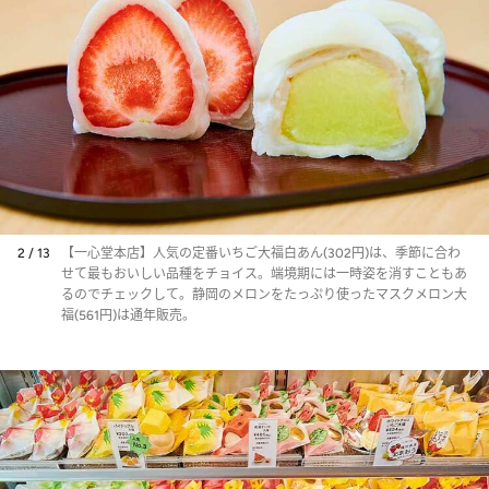
2 / 13
【一心堂本店】人気の定番いちご大福白あん(302円)は、季節に合わ
せて最もおいしい品種をチョイス。端境期には一時姿を消すこともあ
るのでチェックして。静岡のメロンをたっぷり使ったマスクメロン大
福(561円)は通年販売。