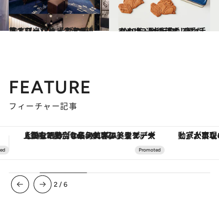
2020.1.22
ユニバーサル・スタジオ・ジャパン そばの8棟目オフィシャルホテル！
旅＆お出かけ
2019.12.14
2019年【大阪府】凄い手みやげ3選 稲荷ずしにもクッキーにも溢れる愛♡
グルメ
FEATURE
フィーチャー記事
「大事なのは地域の意識を変えること」。ロレックス賞受賞の自然保護活動家が実現させたナイジェリアの自然環境の復活
3
/
6