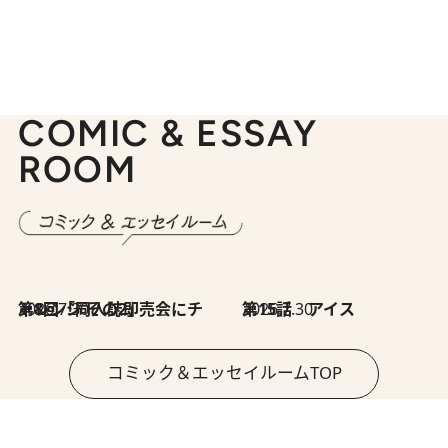
COMIC & ESSAY
ROOM
2026.7.30
第8回「同人誌即売会にチャレンジ その2」
2026.7.30
第15話 アイス
コミック＆エッセイルームTOP