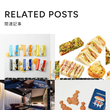
RELATED POSTS
関連記事
2019.8.3
「阪急うめだ本店」の手土産10選 人気メーカーとのコラボ限定品が満載
グルメ
2019.6.5
【大阪府】のおいしいご当地パン 関西屈指のサンドイッチが食欲を刺激
グルメ