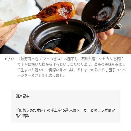
11 / 13
【波芳庵本店 カフェつぎね】お団子も、石川県産コシヒカリを石臼
で丁寧に挽いた粉から作るというこだわりよう。最高の美味を追求し
て生まれた軽やかで奥深い味わいは、それまでのみたらし団子のイメ
ージを一変させてしまうほど。
関連記事
「阪急うめだ本店」の手土産10選 人気メーカーとのコラボ限定
品が満載