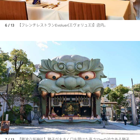
6 / 13
【フレンチレストランEvoluer(エヴォリュエ)】店内。
7 / 13
【難波八阪神社】獅子が大きく口を開けた高さ12mの迫力ある獅子