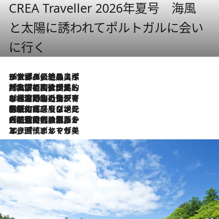
CREA Traveller 2026年夏号 海風
と太陽に誘われてポルトガルに会い
に行く
2026.8.8
リスボンの絶品スイーツ「パステル・デ・ナタ」とは？ポルトガル伝統の奥深い世界へ
2026.7.27
「私の祖国はポルトガル語です」国民的詩人フェルナンド・ペソアと、彼が愛した文学の街を歩く
2026.7.26
ポルトガル近海が育む極上の海の幸。キリリと冷えた白ワインと愉しむ、シーフード専門店の贅沢
2026.7.22
伝統の味をモダンに昇華。高感度な地元客が集う、リスボンの最旬ガストロノミー
2026.7.21
大航海時代の栄華から、震災、独裁、そして革命へ。ポルトガル・首都リスボンの石畳に刻まれた「歴史の光と影」
2026.7.13
エッセイ・ヤマザキマリ「慎ましくも美しき国 ポルトガル」