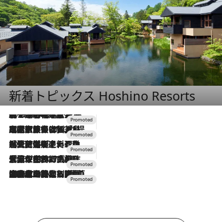
新着トピックス Hoshino Resorts
2026.8.7
【トンボの足水浴】ヒノキの香りに包まれて涼感マックス！約13℃の湧水かけ流しを避暑地「星野温泉 トンボの湯」で体験
2026.7.31
【ホテル帰省】という選択肢をOMOが提案。家族とほどよい距離を保つには「昼は実家、夜は気兼ねなくホテルで！」
2026.7.24
【夏限定ディナーコース】旬を迎える稚鮎や花ズッキーニなどをイタリア・トスカーナの郷土料理の手法で満喫！
2026.7.17
「土佐和ハーブかき氷」がOMO7高知に登場！生姜、山椒、大葉など目にも舌にも涼を呼ぶ郷土の味
2026.7.10
NEW OPEN！【界 草津】名湯の地に誕生。趣の異なる2種の温泉と上州ならではの会席・蕎麦割烹など美食を味わう究極の癒やし旅