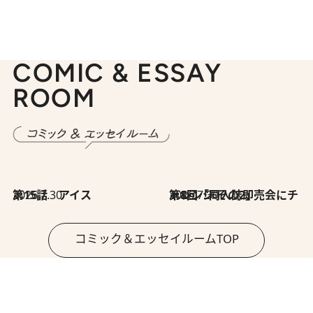
COMIC & ESSAY
ROOM
2026.7.30
第15話 アイス
2026.7.30
第8回「同人誌即売会にチャレンジ その2」
コミック＆エッセイルームTOP