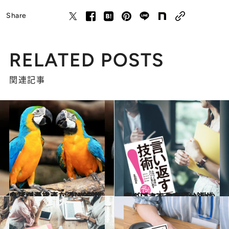
Share
RELATED POSTS
関連記事
2020.2.6
会話がうまくなる！雑談のプロが指南 「褒められたら謙遜する」はNGです
ライフスタイル
2019.6.13
がんばってるアピールがすごい人への 相手が拗ねないスマートな言い返し方
ライフスタイル