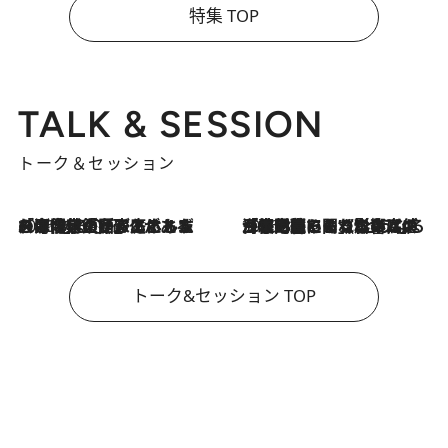
特集 TOP
TALK & SESSION
トーク＆セッション
2026.8.3
「今後値上げがあるとすれば…」「リスクがあるのは今年の冬」エネルギー専門家が語る、ホルムズ海峡封鎖が家庭にもたらす“ある心配”
2026.8.3
「住宅建てられない…」「サーチャージ料の高値が続いている」ホルムズ海峡封鎖による影響はいつまで続く？《エネルギー専門家に聞く“どうなる日本の暮らし”》
トーク&セッション TOP