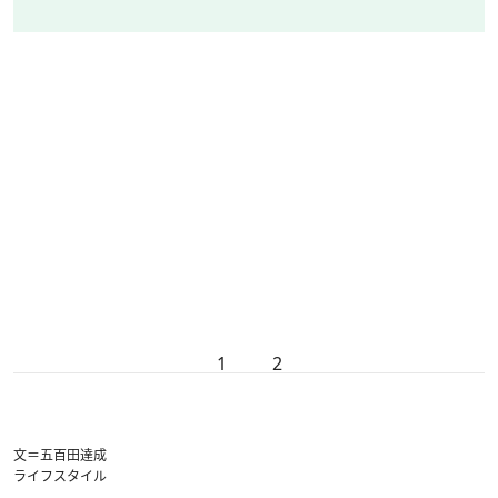
1
2
文＝五百田達成
ライフスタイル