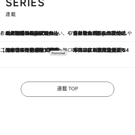
SERIES
連載
そおだよおこの関西おいしい、おやつ紀行
［大阪府箕面市］一皿一皿目の前で仕上げられる、料理を巧みに組み込んだアシェットデセールコース「ミチル アシェット デセール（Michiru assiette dessert）」
9 Hours Ago
47都道府県の手みやげ ひんやりスイーツで夏を満喫
【和歌山県】この夏絶対食べたい 冷やしておいしいおやつ3選 みかんがごろっと丸ごと入ったジュレ
9 Hours Ago
【CREA×星野リゾート】唯一無二。癒しと発見が待つ場所へ
2026.8.7
【トンボの足水浴】ヒノキの香りに包まれて涼感マックス！約13℃の湧水かけ流しを避暑地「星野温泉 トンボの湯」で体験
CREA'S CHOICE
2026.8.7
「立川にも歌舞伎があるんだよ」 片岡仁左衛門・市川中車ら豪華座組みで4年目の立川立飛歌舞伎へ
連載 TOP