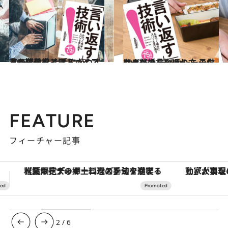
2019.6.11
上から目線でアドバイスする難敵を 上手にかわす言い返し方とは？
ライフスタイル
2019.6.4
なぜ結婚しないの？ 子供はまだ？ デリカシーのない人への言い返し方
ライフスタイル
FEATURE
フィーチャー記事
「大事なのは地域の意識を変えること」。ロレックス賞受賞の自然保護活動家が実現させたナイジェリアの自然環境の復活
3
/
6