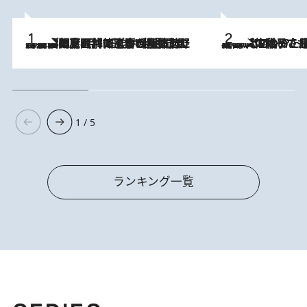
2026.8.8
「最後に見られてよかった」上野動物園の東園パンダ舎が解体前に特別公開。8月16日まで延長されたパネル展と共に辿る“半世紀”のパンダ飼育《解体工事の図面あり》
2026.8.5
【阿川佐和子さんの年とる力】なぜ70代で始めた趣味は“こんなに楽しい”のか？ ピアノ、俳句…スランプに陥っても続けられる“ある秘訣”とは
1 / 5
ランキング一覧