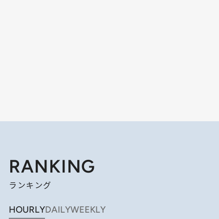
RANKING
ランキング
HOURLY
DAILY
WEEKLY