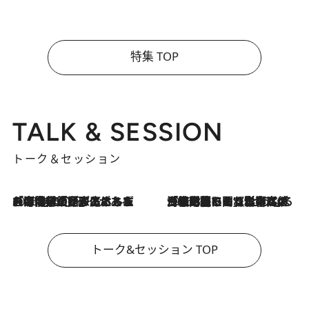
特集 TOP
TALK & SESSION
トーク＆セッション
2026.8.3
「今後値上げがあるとすれば…」「リスクがあるのは今年の冬」エネルギー専門家が語る、ホルムズ海峡封鎖が家庭にもたらす“ある心配”
2026.8.3
「住宅建てられない…」「サーチャージ料の高値が続いている」ホルムズ海峡封鎖による影響はいつまで続く？《エネルギー専門家に聞く“どうなる日本の暮らし”》
トーク&セッション TOP