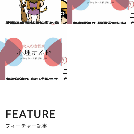
2019.10.26
【獅子座】11月前半の全体運は？ 気持ちを切り替えることが幸運を呼ぶ
占い
2019.7.21
【心理テスト】「あなたの幸福観」 優勝賞品は何を選ぶ？
占い
2019.7.28
【心理テスト】「落ちこみ解消法」 上司に叱られたら何とつぶやく？
占い
FEATURE
フィーチャー記事