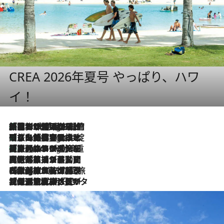
CREA 2026年夏号 やっぱり、ハワ
イ！
「荷物が増えるほど旅ストレスは増す」美容ジャーナリストがたどり着いた最終結論。“化粧品を劇的に減らす”感動の凝縮美容とは
7 Hours Ago
「旅先には金髪ウィッグを持参」日本と同じメイクでは損してる!? 美容ジャーナリストが提案する“掟破りの旅美容”とは
7 Hours Ago
【厳選旅コスメ】「身軽さ＆UV対策重視！」ヘアアーティストshucoが選んだ夏旅ベストコスメを発表【Mサイズジップ】
7 Hours Ago
2026.8.5
【厳選旅コスメ】国内をあちこち移動する河井菜摘が選んだ夏旅ベストコスメ発表！「リラックスアイテムはマスト」【Mサイズジップ】
2026.8.4
【厳選旅コスメ】「紫外線＆乾燥対策しながらメイク感も！」ヘア＆メイクGeorgeが選んだ夏旅ベストコスメを発表！【Mサイズジップ】
2026.8.3
【厳選旅コスメ】「保湿もタイパ重視！」“サウナ好き”タレント清水みさとが愛用する夏旅ベストコスメを発表！【Mサイズジップ】