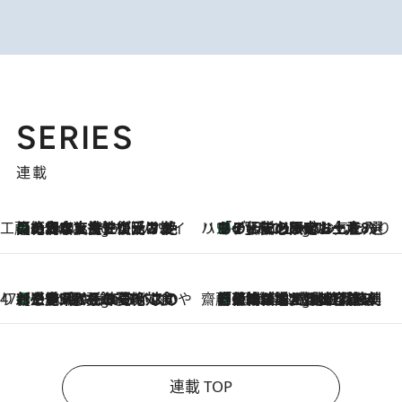
SERIES
連載
工藤まやのおもてなしハワイ
【ハワイ土産】ローカルの絶大な支持で復活！ 絶品の幻クッキー《元ファンの日本人女性が受け継いだ名店》
7 Hours Ago
ハワイ賢者 リサのお気に入りリスト
あの伝説の限定トートも！ リニューアルした「ディーン＆デルーカ ハワイ」で必須のお土産8選
7 Hours Ago
47都道府県の手みやげ ひんやりスイーツで夏を満喫
【三重県】この夏絶対食べたい 冷やしておいしいおやつ3選 お餅×アイスの新感覚スイーツ
7 Hours Ago
齋藤 薫 美容脳ルネサンス
「荷物が増えるほど旅ストレスは増す」美容ジャーナリストがたどり着いた最終結論。“化粧品を劇的に減らす”感動の凝縮美容とは
7 Hours Ago
連載 TOP