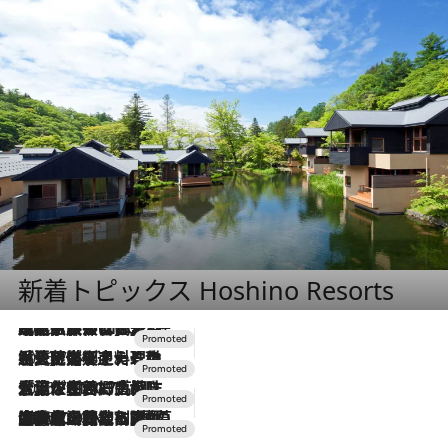
新着トピックス Hoshino Resorts
2026.7.31
【ホテル帰省】という選択肢をOMOが提案。家族とほどよい距離を保つには「昼は実家、夜は気兼ねなくホテルで！」
2026.7.24
【夏限定ディナーコース】旬を迎える稚鮎や花ズッキーニなどをイタリア・トスカーナの郷土料理の手法で満喫！
2026.7.17
「土佐和ハーブかき氷」がOMO7高知に登場！生姜、山椒、大葉など目にも舌にも涼を呼ぶ郷土の味
2026.7.10
NEW OPEN！【界 草津】名湯の地に誕生。趣の異なる2種の温泉と上州ならではの会席・蕎麦割烹など美食を味わう究極の癒やし旅