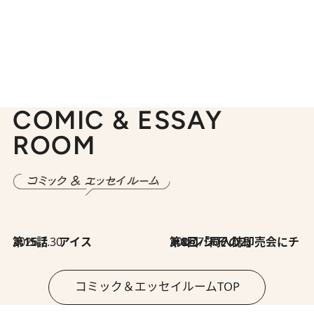
COMIC & ESSAY
ROOM
2026.7.30
第15話 アイス
2026.7.30
第8回「同人誌即売会にチャレンジ その2」
コミック＆エッセイルームTOP