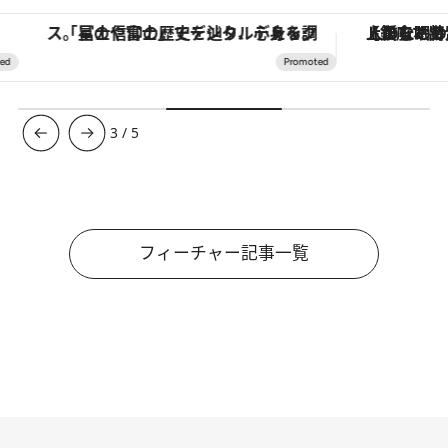
「星のや富士」でデジタルデトックス。冨士信仰の歴史を辿り、心身を調える。
【銀座で出合う最旬美容】美髪ケアや上質な眠
3
/
5
フィーチャー記事一覧