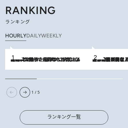
RANKING
ランキング
HOURLY
DAILY
WEEKLY
2026.8.5
【阿川佐和子さんの年とる力】なぜ70代で始めた趣味は“こんなに楽しい”のか？ ピアノ、俳句…スランプに陥っても続けられる“ある秘訣”とは
2026.8.5
【なぜ吉沢亮は「気配を消せる」のか？】興行収入208億の『国宝』を経て挑むミュージカル『ディア・エヴァン・ハンセン』。トップ俳優が舞台上でさらけ出した“孤独”とは
1 / 5
ランキング一覧