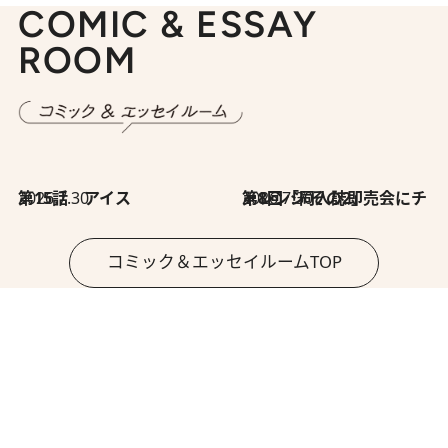
COMIC & ESSAY
ROOM
2026.7.30
第15話 アイス
2026.7.30
第8回「同人誌即売会にチャレンジ その2」
コミック＆エッセイルームTOP