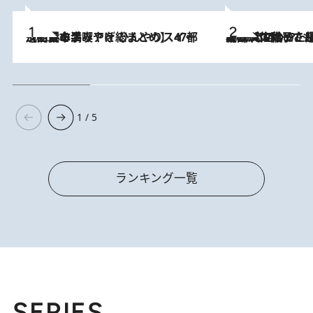
2026.8.5
【西日本エリアを総まとめ】 47都道府県の手みやげ ひんやりスイーツで夏を満喫
2026.8.5
【阿川佐和子さんの年とる力】なぜ70代で始めた趣味は“こんなに楽しい”のか？ ピアノ、俳句…スランプに陥っても続けられる“ある秘訣”とは
1 / 5
ランキング一覧
SERIES