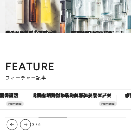
2018.10.4
ベスト・オブ・リピートコスメ 2018 「クレンジング」を美容のプロが厳選
ビューティ＆ヘルス
2017.3.7
齋藤薫が選ぶ化粧水BEST12「本当に頼りになる1本はこれ！」
ビューティ＆ヘルス
FEATURE
フィーチャー記事
【銀座で出合う最旬美容】美髪ケアや上質な眠り…セルフケアのアップデートから、特別な名入れギフトまで。大人のための「ReFa GINZA」クルーズ
ヴァシュロン・コンスタンタン
3
/
6