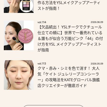
作る方法をYSLメイクアップアーティ
ストが指南！
vol.114
2026.06.09
【欠品続出！ YSLチークでクチュール
仕立ての頬に】世界で一番売れている
＆誰もが似合う万能ピンク「44」の付
け方をYSL メイクアップアーティスト
が指南
vol.113
2026.05.09
クマ・赤み・シミを色で消す！ 大人
気「ケイト ジュレリープコンシーラ
ー」の攻略法をKATEグローバル旗艦
店クリエイターが徹底ガイド