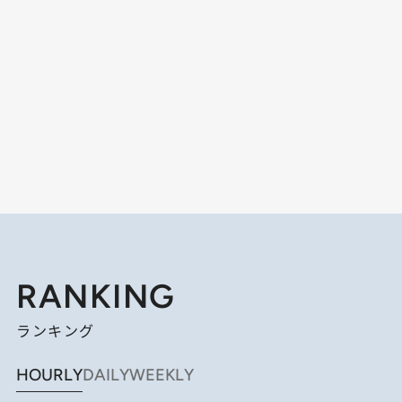
RANKING
ランキング
HOURLY
DAILY
WEEKLY