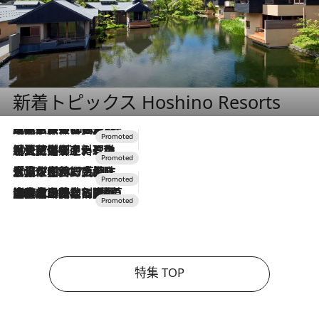
新着トピックス Hoshino Resorts
2026.7.31
【ホテル帰省】という選択肢をOMOが提案。家族とほどよい距離を保つには「昼は実家、夜は気兼ねなくホテルで！」
2026.7.24
【夏限定ディナーコース】旬を迎える稚鮎や花ズッキーニなどをイタリア・トスカーナの郷土料理の手法で満喫！
2026.7.17
「土佐和ハーブかき氷」がOMO7高知に登場！生姜、山椒、大葉など目にも舌にも涼を呼ぶ郷土の味
2026.7.10
NEW OPEN！【界 草津】名湯の地に誕生。趣の異なる2種の温泉と上州ならではの会席・蕎麦割烹など美食を味わう究極の癒やし旅
特集 TOP