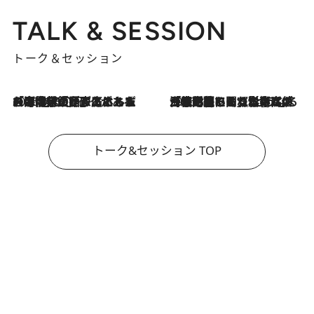
TALK & SESSION
トーク＆セッション
2026.8.3
「今後値上げがあるとすれば…」「リスクがあるのは今年の冬」エネルギー専門家が語る、ホルムズ海峡封鎖が家庭にもたらす“ある心配”
2026.8.3
「住宅建てられない…」「サーチャージ料の高値が続いている」ホルムズ海峡封鎖による影響はいつまで続く？《エネルギー専門家に聞く“どうなる日本の暮らし”》
トーク&セッション TOP