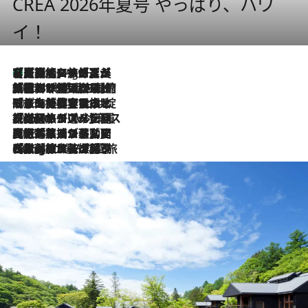
CREA 2026年夏号 やっぱり、ハワ
イ！
【厳選旅コスメ】「多機能アイテムがメイン！」旅好き美容エディターが選んだ夏旅ベストコスメを発表【Mサイズジップ】
1 Hour Ago
2026.8.6
「荷物が増えるほど旅ストレスは増す」美容ジャーナリストがたどり着いた最終結論。“化粧品を劇的に減らす”感動の凝縮美容とは
2026.8.6
「旅先には金髪ウィッグを持参」日本と同じメイクでは損してる!? 美容ジャーナリストが提案する“掟破りの旅美容”とは
2026.8.6
【厳選旅コスメ】「身軽さ＆UV対策重視！」ヘアアーティストshucoが選んだ夏旅ベストコスメを発表【Mサイズジップ】
2026.8.5
【厳選旅コスメ】国内をあちこち移動する河井菜摘が選んだ夏旅ベストコスメ発表！「リラックスアイテムはマスト」【Mサイズジップ】
2026.8.4
【厳選旅コスメ】「紫外線＆乾燥対策しながらメイク感も！」ヘア＆メイクGeorgeが選んだ夏旅ベストコスメを発表！【Mサイズジップ】