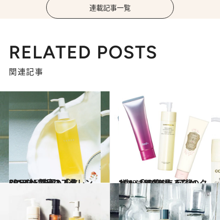
連載記事一覧
RELATED POSTS
関連記事
2018.11.18
CREAベストコスメ2018(2) 毎日の「クレンジング・洗顔」5選
ビューティ＆ヘルス
2018.11.3
“洗いもの”を侮るなかれ！ 「肌落ち」回避のクレンジング3選
ビューティ＆ヘルス