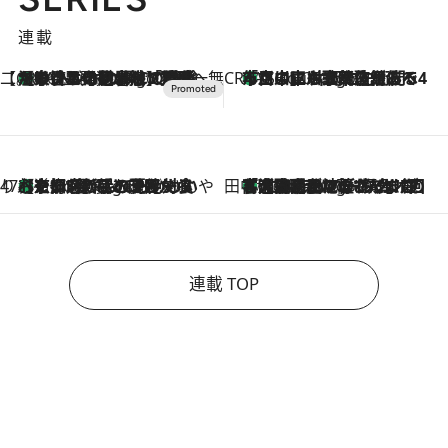
連載
【CREA×星野リゾート】唯一無二。癒しと発見が待つ場所へ
【トンボの足水浴】ヒノキの香りに包まれて涼感マックス！約13℃の湧水かけ流しを避暑地「星野温泉 トンボの湯」で体験
16 Minutes Ago
CREA'S CHOICE
「立川にも歌舞伎があるんだよ」 片岡仁左衛門・市川中車ら豪華座組みで4年目の立川立飛歌舞伎へ
2 Hours Ago
47都道府県の手みやげ ひんやりスイーツで夏を満喫
【京都府】この夏絶対食べたい 冷やしておいしいおやつ3選 ひと口目から心を掴む新緑のテリーヌ
2 Hours Ago
田中稲の勝手に再ブーム
「湘南乃風に憧れて」観客大盛上がりの“タオル回し”に、ラッパー顔負けの高速歌唱まで…さだまさし（74）のアグレッシブすぎる現在地
7 Hours Ago
連載 TOP