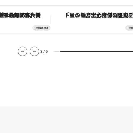
デジタルデトックス。冨士信仰の歴史を辿り、心身を調える。
【夏限定ディナーコース】旬を迎える稚鮎や花ズッキーニなどをイタリア・トスカーナの郷土料理の手法で満喫
3
/
5