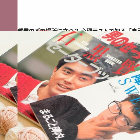
2019.2.15
部屋のどの場所に立つ？ 心理テストで知る「自
占い