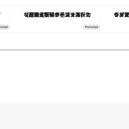
！
ヴァシュロン・コンスタンタン「オーヴァーシーズ・オートマティック」。旅愛好家のお気に入りコレクションから、ジェンダーレスな新作が登場