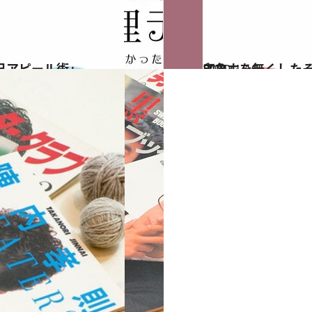
己アピール術」
2019.1.19
スマホを無くしたそのとき何を思う？ 心理テストで知る「自分の第二印象」
占い