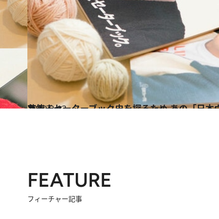
2019.2.13
芸能人セーターブック史を探るため あの「日本ヴォーグ社」に潜入した！
カルチャー
FEATURE
フィーチャー記事