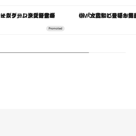
「土佐和ハーブかき氷」がOMO7高知に登場！生姜、山椒、大葉など目にも舌にも涼を呼ぶ郷土の味