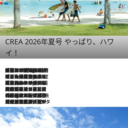
CREA 2026年夏号 やっぱり、ハワ
イ！
「荷物が増えるほど旅ストレスは増す」美容ジャーナリストがたどり着いた最終結論。“化粧品を劇的に減らす”感動の凝縮美容とは
7 Hours Ago
「旅先には金髪ウィッグを持参」日本と同じメイクでは損してる!? 美容ジャーナリストが提案する“掟破りの旅美容”とは
7 Hours Ago
【厳選旅コスメ】「身軽さ＆UV対策重視！」ヘアアーティストshucoが選んだ夏旅ベストコスメを発表【Mサイズジップ】
7 Hours Ago
2026.8.5
【厳選旅コスメ】国内をあちこち移動する河井菜摘が選んだ夏旅ベストコスメ発表！「リラックスアイテムはマスト」【Mサイズジップ】
2026.8.4
【厳選旅コスメ】「紫外線＆乾燥対策しながらメイク感も！」ヘア＆メイクGeorgeが選んだ夏旅ベストコスメを発表！【Mサイズジップ】
2026.8.3
【厳選旅コスメ】「保湿もタイパ重視！」“サウナ好き”タレント清水みさとが愛用する夏旅ベストコスメを発表！【Mサイズジップ】