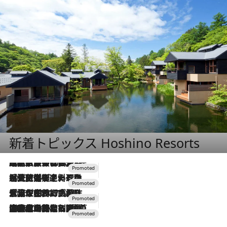
新着トピックス Hoshino Resorts
2026.7.31
【ホテル帰省】という選択肢をOMOが提案。家族とほどよい距離を保つには「昼は実家、夜は気兼ねなくホテルで！」
2026.7.24
【夏限定ディナーコース】旬を迎える稚鮎や花ズッキーニなどをイタリア・トスカーナの郷土料理の手法で満喫！
2026.7.17
「土佐和ハーブかき氷」がOMO7高知に登場！生姜、山椒、大葉など目にも舌にも涼を呼ぶ郷土の味
2026.7.10
NEW OPEN！【界 草津】名湯の地に誕生。趣の異なる2種の温泉と上州ならではの会席・蕎麦割烹など美食を味わう究極の癒やし旅