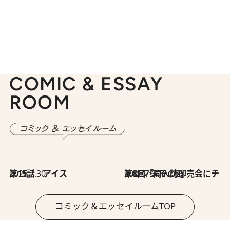
COMIC & ESSAY
ROOM
2026.7.30
第15話 アイス
2026.7.30
第8回「同人誌即売会にチャレンジ その2」
コミック＆エッセイルームTOP