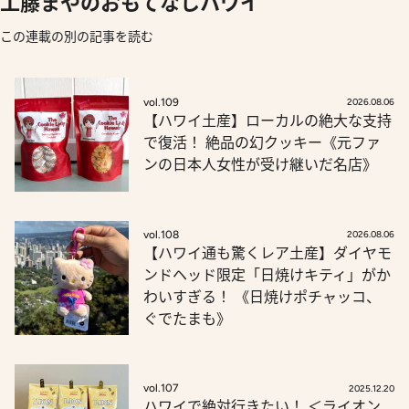
工藤まやのおもてなしハワイ
この連載の別の記事を読む
vol.109
2026.08.06
【ハワイ土産】ローカルの絶大な支持
で復活！ 絶品の幻クッキー《元ファ
ンの日本人女性が受け継いだ名店》
vol.108
2026.08.06
【ハワイ通も驚くレア土産】ダイヤモ
ンドヘッド限定「日焼けキティ」がか
わいすぎる！ 《日焼けポチャッコ、
ぐでたまも》
vol.107
2025.12.20
ハワイで絶対行きたい！ ＜ライオン