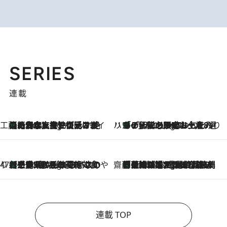
SERIES
連載
工藤まやのおもてなしハワイ
【ハワイ土産】ローカルの絶大な支持で復活！ 絶品の幻クッキー《元ファンの日本人女性が受け継いだ名店》
7 Hours Ago
ハワイ賢者 リサのお気に入りリスト
あの伝説の限定トートも！ リニューアルした「ディーン＆デルーカ ハワイ」で必須のお土産8選
7 Hours Ago
47都道府県の手みやげ ひんやりスイーツで夏を満喫
【三重県】この夏絶対食べたい 冷やしておいしいおやつ3選 お餅×アイスの新感覚スイーツ
7 Hours Ago
齋藤 薫 美容脳ルネサンス
「荷物が増えるほど旅ストレスは増す」美容ジャーナリストがたどり着いた最終結論。“化粧品を劇的に減らす”感動の凝縮美容とは
7 Hours Ago
連載 TOP