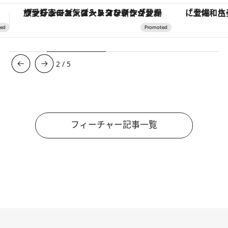
「土佐和ハーブかき氷」がOMO7高知に登場！生姜、山椒、大葉など目にも舌にも涼を呼ぶ郷土の味
【夏限定ディナーコース】旬を迎
3
/
5
フィーチャー記事一覧