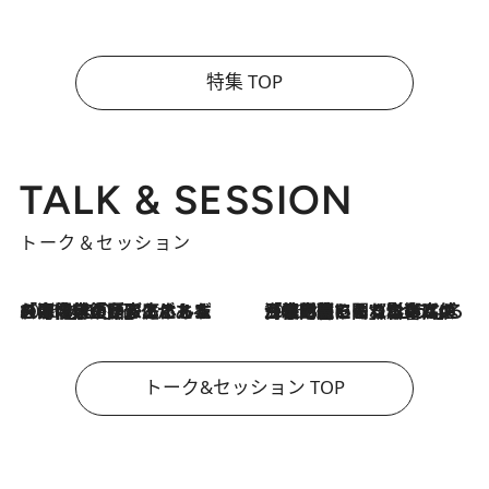
特集 TOP
TALK & SESSION
トーク＆セッション
2026.8.3
「今後値上げがあるとすれば…」「リスクがあるのは今年の冬」エネルギー専門家が語る、ホルムズ海峡封鎖が家庭にもたらす“ある心配”
2026.8.3
「住宅建てられない…」「サーチャージ料の高値が続いている」ホルムズ海峡封鎖による影響はいつまで続く？《エネルギー専門家に聞く“どうなる日本の暮らし”》
トーク&セッション TOP