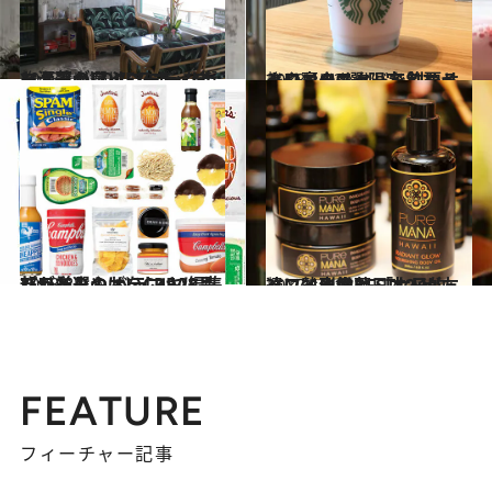
2018.11.17
お洒落ハワイコーディネーターが選ぶ メローな街マノアのLOVEスポット
旅＆お出かけ
2018.10.31
ハワイのスタバで飲めるドリンク9選 限定メニューや裏メニューを制覇せよ
旅＆お出かけ
2018.8.9
ハワイみやげをCREA編集部が厳選！ バラマキにもぴったりのおいしい28品
旅＆お出かけ
2017.11.13
ハワイに住む日本人が友達に熱烈推薦 「女子的」ハワイ土産BEST12！
旅＆お出かけ
FEATURE
フィーチャー記事