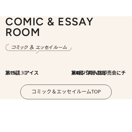
COMIC & ESSAY
ROOM
2026.7.30
第15話 アイス
2026.7.30
第8回「同人誌即売会にチャレンジ その2」
コミック＆エッセイルームTOP