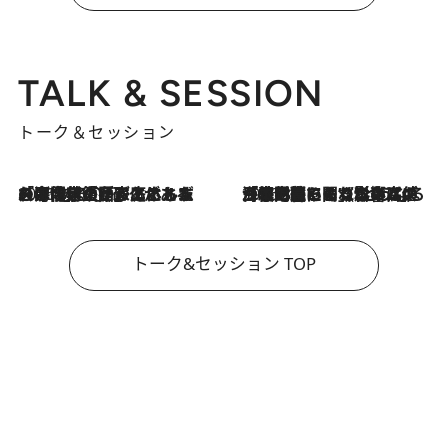
TALK & SESSION
トーク＆セッション
2026.8.3
「今後値上げがあるとすれば…」「リスクがあるのは今年の冬」エネルギー専門家が語る、ホルムズ海峡封鎖が家庭にもたらす“ある心配”
2026.8.3
「住宅建てられない…」「サーチャージ料の高値が続いている」ホルムズ海峡封鎖による影響はいつまで続く？《エネルギー専門家に聞く“どうなる日本の暮らし”》
トーク&セッション TOP