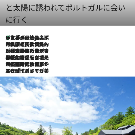
と太陽に誘われてポルトガルに会い
に行く
リスボンの絶品スイーツ「パステル・デ・ナタ」とは？ポルトガル伝統の奥深い世界へ
4 Hours Ago
2026.7.27
「私の祖国はポルトガル語です」国民的詩人フェルナンド・ペソアと、彼が愛した文学の街を歩く
2026.7.26
ポルトガル近海が育む極上の海の幸。キリリと冷えた白ワインと愉しむ、シーフード専門店の贅沢
2026.7.22
伝統の味をモダンに昇華。高感度な地元客が集う、リスボンの最旬ガストロノミー
2026.7.21
大航海時代の栄華から、震災、独裁、そして革命へ。ポルトガル・首都リスボンの石畳に刻まれた「歴史の光と影」
2026.7.13
エッセイ・ヤマザキマリ「慎ましくも美しき国 ポルトガル」