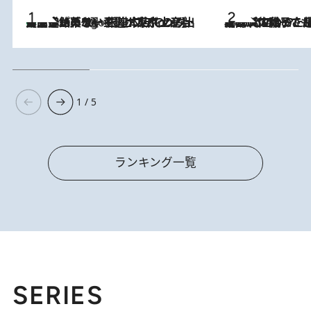
【間違いのない王道・東京土産】資生堂パーラー 銀座本店でのみ出会える銘菓5選《極上プディング・濃厚チーズケーキ・ボンボンショコラほか》
4 Hours Ago
2026.8.5
【阿川佐和子さんの年とる力】なぜ70代で始めた趣味は“こんなに楽しい”のか？ ピアノ、俳句…スランプに陥っても続けられる“ある秘訣”とは
1 / 5
ランキング一覧
SERIES