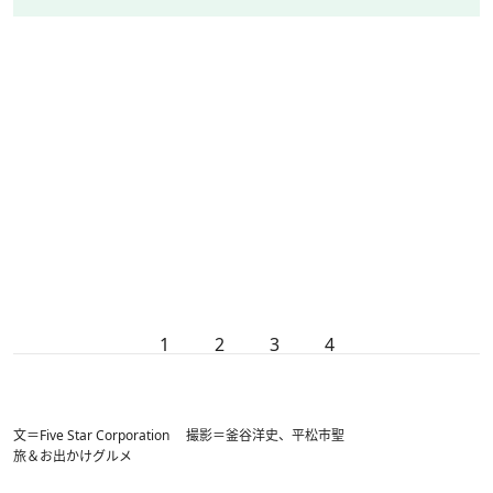
1
2
3
4
文＝Five Star Corporation 撮影＝釜谷洋史、平松市聖
旅＆お出かけ
グルメ