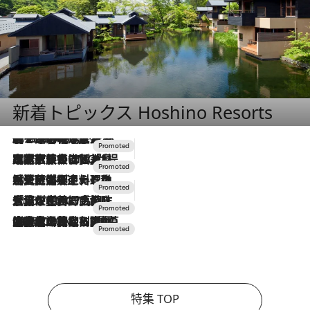
新着トピックス Hoshino Resorts
2026.8.7
【トンボの足水浴】ヒノキの香りに包まれて涼感マックス！約13℃の湧水かけ流しを避暑地「星野温泉 トンボの湯」で体験
2026.7.31
【ホテル帰省】という選択肢をOMOが提案。家族とほどよい距離を保つには「昼は実家、夜は気兼ねなくホテルで！」
2026.7.24
【夏限定ディナーコース】旬を迎える稚鮎や花ズッキーニなどをイタリア・トスカーナの郷土料理の手法で満喫！
2026.7.17
「土佐和ハーブかき氷」がOMO7高知に登場！生姜、山椒、大葉など目にも舌にも涼を呼ぶ郷土の味
2026.7.10
NEW OPEN！【界 草津】名湯の地に誕生。趣の異なる2種の温泉と上州ならではの会席・蕎麦割烹など美食を味わう究極の癒やし旅
特集 TOP