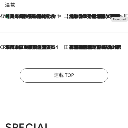
連載
47都道府県の手みやげ ひんやりスイーツで夏を満喫
【兵庫県】この夏絶対食べたい 冷やしておいしいおやつ3選 淡路島の恵みをジェラートに集約
4 Hours Ago
【CREA×星野リゾート】唯一無二。癒しと発見が待つ場所へ
2026.8.7
【トンボの足水浴】ヒノキの香りに包まれて涼感マックス！約13℃の湧水かけ流しを避暑地「星野温泉 トンボの湯」で体験
CREA'S CHOICE
2026.8.7
「立川にも歌舞伎があるんだよ」 片岡仁左衛門・市川中車ら豪華座組みで4年目の立川立飛歌舞伎へ
田中稲の勝手に再ブーム
2026.8.7
「湘南乃風に憧れて」観客大盛上がりの“タオル回し”に、ラッパー顔負けの高速歌唱まで…さだまさし（74）のアグレッシブすぎる現在地
連載 TOP
SPECIAL