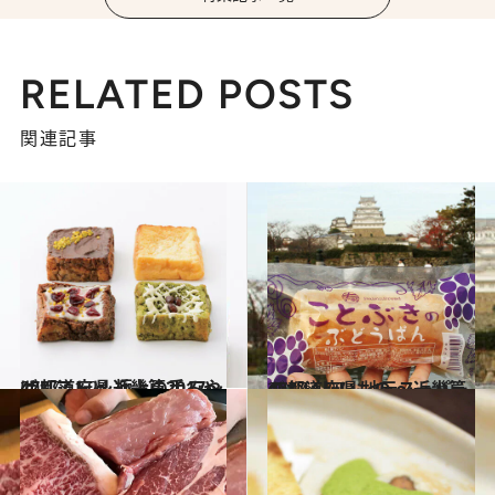
RELATED POSTS
関連記事
2017.11.24
47都道府県 極上の手みやげリスト ～近畿篇2017～
グルメ
2017.1.27
47都道府県 地元スーパーのおいしいもの ～近畿篇～
グルメ