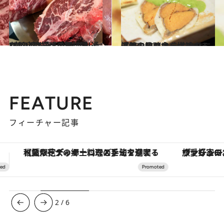
2017.11.20
“肉の達人”が滋賀に開いた新店は 遠くからでも通いたい肉好きの聖地！
グルメ
2017.12.27
滋賀の和のオーベルジュ「徳山鮓」で 心と身体に浸みる発酵食を堪能する
旅＆お出かけ
FEATURE
フィーチャー記事
ヴァシュロン・コンスタンタン「オーヴァーシーズ・オートマティック」。旅愛好家のお気に入りコレクションから、ジェンダーレスな新作が登場
3
/
6