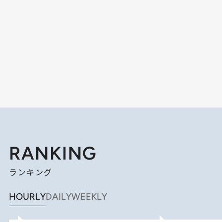
RANKING
ランキング
HOURLY
DAILY
WEEKLY