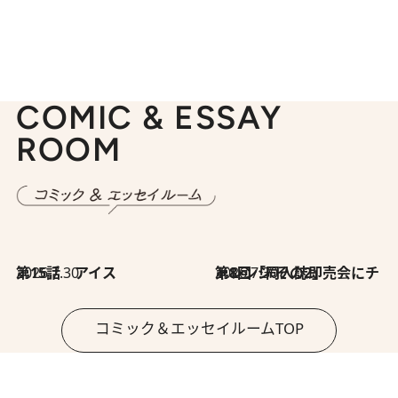
COMIC & ESSAY
ROOM
2026.7.30
第15話 アイス
2026.7.30
第8回「同人誌即売会にチャレンジ その2」
コミック＆エッセイルームTOP