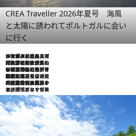
CREA Traveller 2026年夏号 海風
と太陽に誘われてポルトガルに会い
に行く
2026.8.8
リスボンの絶品スイーツ「パステル・デ・ナタ」とは？ポルトガル伝統の奥深い世界へ
2026.7.27
「私の祖国はポルトガル語です」国民的詩人フェルナンド・ペソアと、彼が愛した文学の街を歩く
2026.7.26
ポルトガル近海が育む極上の海の幸。キリリと冷えた白ワインと愉しむ、シーフード専門店の贅沢
2026.7.22
伝統の味をモダンに昇華。高感度な地元客が集う、リスボンの最旬ガストロノミー
2026.7.21
大航海時代の栄華から、震災、独裁、そして革命へ。ポルトガル・首都リスボンの石畳に刻まれた「歴史の光と影」
2026.7.13
エッセイ・ヤマザキマリ「慎ましくも美しき国 ポルトガル」