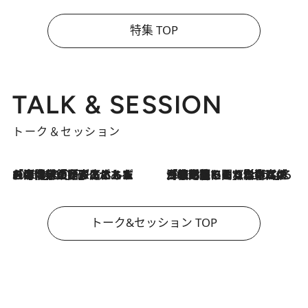
特集 TOP
TALK & SESSION
トーク＆セッション
2026.8.3
「今後値上げがあるとすれば…」「リスクがあるのは今年の冬」エネルギー専門家が語る、ホルムズ海峡封鎖が家庭にもたらす“ある心配”
2026.8.3
「住宅建てられない…」「サーチャージ料の高値が続いている」ホルムズ海峡封鎖による影響はいつまで続く？《エネルギー専門家に聞く“どうなる日本の暮らし”》
トーク&セッション TOP