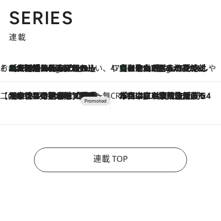
SERIES
連載
そおだよおこの関西おいしい、おやつ紀行
［大阪府箕面市］一皿一皿目の前で仕上げられる、料理を巧みに組み込んだアシェットデセールコース「ミチル アシェット デセール（Michiru assiette dessert）」
4 Hours Ago
47都道府県の手みやげ ひんやりスイーツで夏を満喫
【和歌山県】この夏絶対食べたい 冷やしておいしいおやつ3選 みかんがごろっと丸ごと入ったジュレ
4 Hours Ago
【CREA×星野リゾート】唯一無二。癒しと発見が待つ場所へ
2026.8.7
【トンボの足水浴】ヒノキの香りに包まれて涼感マックス！約13℃の湧水かけ流しを避暑地「星野温泉 トンボの湯」で体験
CREA'S CHOICE
2026.8.7
「立川にも歌舞伎があるんだよ」 片岡仁左衛門・市川中車ら豪華座組みで4年目の立川立飛歌舞伎へ
連載 TOP