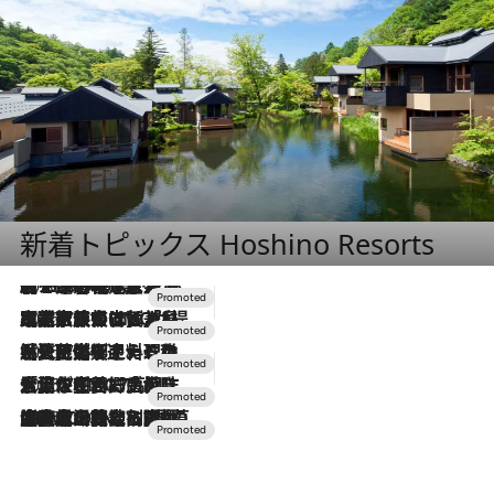
新着トピックス Hoshino Resorts
2026.8.7
【トンボの足水浴】ヒノキの香りに包まれて涼感マックス！約13℃の湧水かけ流しを避暑地「星野温泉 トンボの湯」で体験
2026.7.31
【ホテル帰省】という選択肢をOMOが提案。家族とほどよい距離を保つには「昼は実家、夜は気兼ねなくホテルで！」
2026.7.24
【夏限定ディナーコース】旬を迎える稚鮎や花ズッキーニなどをイタリア・トスカーナの郷土料理の手法で満喫！
2026.7.17
「土佐和ハーブかき氷」がOMO7高知に登場！生姜、山椒、大葉など目にも舌にも涼を呼ぶ郷土の味
2026.7.10
NEW OPEN！【界 草津】名湯の地に誕生。趣の異なる2種の温泉と上州ならではの会席・蕎麦割烹など美食を味わう究極の癒やし旅