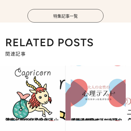
特集記事一覧
RELATED POSTS
関連記事
2018.12.14
流光七奈の12星座占い 山羊座・2019年の全体運
占い
2018.10.12
男の子に見せられた昆虫は？ 心理テストで知る「苦手なタイプ」
占い