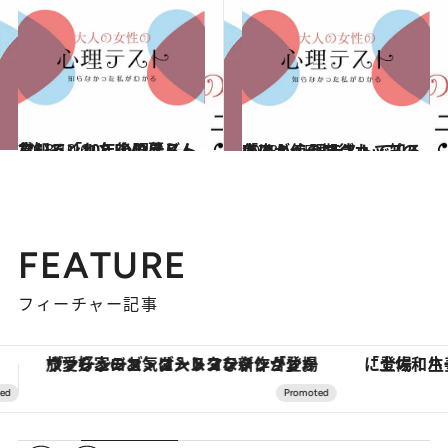
2018.10.6
貸してくれたDVDはどんなジャンル？ 心理テストで知る「10年後の暮らし」
占い
2018.10.5
恋人が使うマグカップの色は？ 心理テストで知る「恋人への期待」
占い
FEATURE
フィーチャー記事
「土佐和ハーブかき氷」がOMO7高知に登場！生姜、山椒、大葉など目にも舌にも涼を呼ぶ郷土の味