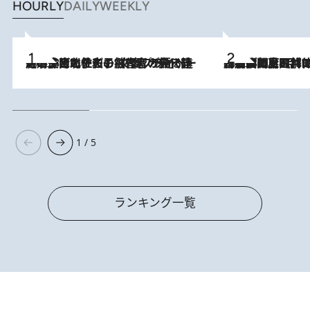
HOURLY
DAILY
WEEKLY
2026.8.3
《「文士の子ども被害者の会」発足！》阿川佐和子（72）が語る遠藤周作に北杜夫、劇作家・矢代静一の子どもたちの“文豪プライベート事件簿”
2026.8.8
「最後に見られてよかった」上野動物園の東園パンダ舎が解体前に特別公開。8月16日まで延長されたパネル展と共に辿る“半世紀”のパンダ飼育《解体工事の図面あり》
1 / 5
ランキング一覧