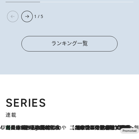
1 / 5
ランキング一覧
SERIES
連載
47都道府県の手みやげ ひんやりスイーツで夏を満喫
【兵庫県】この夏絶対食べたい 冷やしておいしいおやつ3選 淡路島の恵みをジェラートに集約
5 Hours Ago
【CREA×星野リゾート】唯一無二。癒しと発見が待つ場所へ
2026.8.7
【トンボの足水浴】ヒノキの香りに包まれて涼感マックス！約13℃の湧水かけ流しを避暑地「星野温泉 トンボの湯」で体験