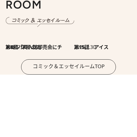
ROOM
2026.7.30
第8回「同人誌即売会にチャレンジ その2」
2026.7.30
第15話 アイス
コミック＆エッセイルームTOP