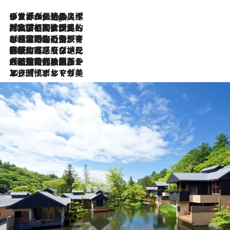
リスボンの絶品スイーツ「パステル・デ・ナタ」とは？ポルトガル伝統の奥深い世界へ
5 Hours Ago
2026.7.27
「私の祖国はポルトガル語です」国民的詩人フェルナンド・ペソアと、彼が愛した文学の街を歩く
2026.7.26
ポルトガル近海が育む極上の海の幸。キリリと冷えた白ワインと愉しむ、シーフード専門店の贅沢
2026.7.22
伝統の味をモダンに昇華。高感度な地元客が集う、リスボンの最旬ガストロノミー
2026.7.21
大航海時代の栄華から、震災、独裁、そして革命へ。ポルトガル・首都リスボンの石畳に刻まれた「歴史の光と影」
2026.7.13
エッセイ・ヤマザキマリ「慎ましくも美しき国 ポルトガル」