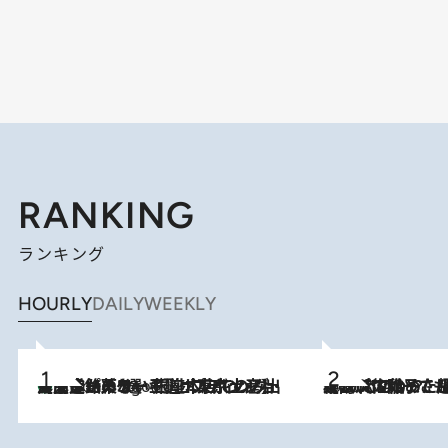
RANKING
ランキング
HOURLY
DAILY
WEEKLY
【間違いのない王道・東京土産】資生堂パーラー 銀座本店でのみ出会える銘菓5選《極上プディング・濃厚チーズケーキ・ボンボンショコラほか》
5 Hours Ago
2026.8.5
【阿川佐和子さんの年とる力】なぜ70代で始めた趣味は“こんなに楽しい”のか？ ピアノ、俳句…スランプに陥っても続けられる“ある秘訣”とは