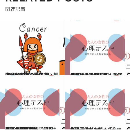
関連記事
2018.12.14
流光七奈の12星座占い 蟹座・2019年の全体運
占い
2018.12.8
赤ちゃんを触ったときの反応は？ 心理テストで知る「結婚後の生活」
占い
2018.12.7
後ろから追い越したのは誰？ 心理テストで知る「恋の邪魔者」
占い
2018.12.1
急に天候がかわったら？ 心理テストで知る「恋の悩み」
占い