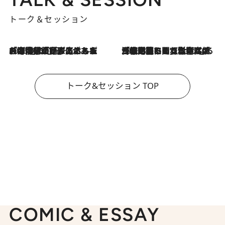
トーク＆セッション
2026.8.3
「今後値上げがあるとすれば…」「リスクがあるのは今年の冬」エネルギー専門家が語る、ホルムズ海峡封鎖が家庭にもたらす“ある心配”
2026.8.3
「住宅建てられない…」「サーチャージ料の高値が続いている」ホルムズ海峡封鎖による影響はいつまで続く？《エネルギー専門家に聞く“どうなる日本の暮らし”》
トーク&セッション TOP
COMIC & ESSAY