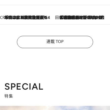
CREA'S CHOICE
2026.8.7
「立川にも歌舞伎があるんだよ」 片岡仁左衛門・市川中車ら豪華座組みで4年目の立川立飛歌舞伎へ
田中稲の勝手に再ブーム
2026.8.7
「湘南乃風に憧れて」観客大盛上がりの“タオル回し”に、ラッパー顔負けの高速歌唱まで…さだまさし（74）のアグレッシブすぎる現在地
連載 TOP
SPECIAL
特集