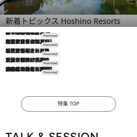
新着トピックス Hoshino Resorts
2026.8.7
【トンボの足水浴】ヒノキの香りに包まれて涼感マックス！約13℃の湧水かけ流しを避暑地「星野温泉 トンボの湯」で体験
2026.7.31
【ホテル帰省】という選択肢をOMOが提案。家族とほどよい距離を保つには「昼は実家、夜は気兼ねなくホテルで！」
2026.7.24
【夏限定ディナーコース】旬を迎える稚鮎や花ズッキーニなどをイタリア・トスカーナの郷土料理の手法で満喫！
2026.7.17
「土佐和ハーブかき氷」がOMO7高知に登場！生姜、山椒、大葉など目にも舌にも涼を呼ぶ郷土の味
2026.7.10
NEW OPEN！【界 草津】名湯の地に誕生。趣の異なる2種の温泉と上州ならではの会席・蕎麦割烹など美食を味わう究極の癒やし旅
特集 TOP
TALK & SESSION