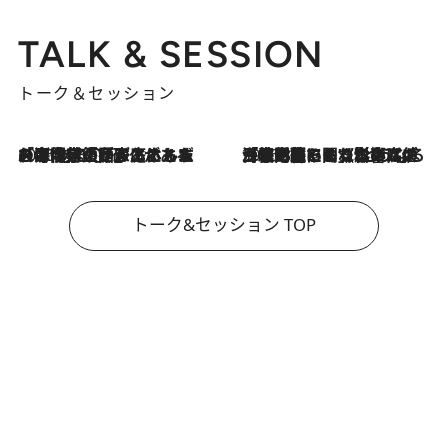
TALK & SESSION
トーク＆セッション
2026.8.3
「今後値上げがあるとすれば…」「リスクがあるのは今年の冬」エネルギー専門家が語る、ホルムズ海峡封鎖が家庭にもたらす“ある心配”
2026.8.3
「住宅建てられない…」「サーチャージ料の高値が続いている」ホルムズ海峡封鎖による影響はいつまで続く？《エネルギー専門家に聞く“どうなる日本の暮らし”》
トーク&セッション TOP