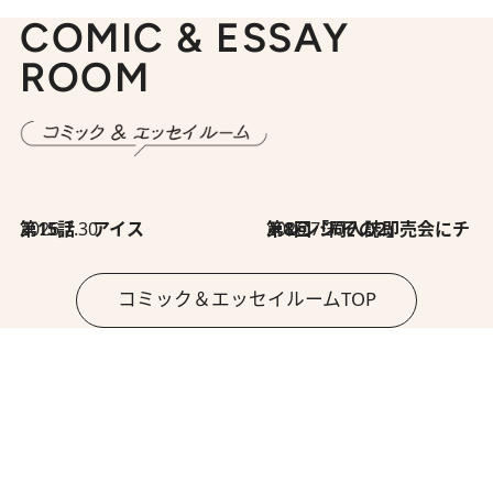
COMIC & ESSAY
ROOM
2026.7.30
第15話 アイス
2026.7.30
第8回「同人誌即売会にチャレンジ その2」
コミック＆エッセイルームTOP