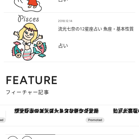
2018.12.14
流光七奈の12星座占い 魚座・基本性質
占い
FEATURE
フィーチャー記事
「大事なのは地域の意識を変えること」。ロレックス賞受賞の自然保護活動家が実現させたナイジェリアの自然環境の復活
【銀座で出合う最旬美容】美髪ケアや上質な眠