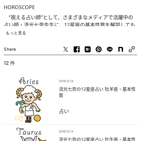
HOROSCOPE
“視える占い師”として、さまざまなメディアで活躍中の
占い師・流光七奈先生に、12星座の基本性質を解説しても
らいました。
もっと見る
占い
あなたの星座はどんなタイプ？ 向いている職業なども
Share
わかるので、ぜひ参考に。
12
件
家族や友達、気になる彼の星座もチェックしちゃいまし
ょう。
2018.12.14
流光七奈の12星座占い 牡羊座・基本性
Illustration：IC4DESIGN
質
占い
2018.12.14
流光七奈の12星座占い 牡牛座・基本性