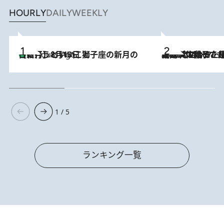
HOURLY
DAILY
WEEKLY
【新月】8月13日 獅子座の新月の日に行うといいこと
5 Hours Ago
2026.8.5
【阿川佐和子さんの年とる力】なぜ70代で始めた趣味は“こんなに楽しい”のか？ ピアノ、俳句…スランプに陥っても続けられる“ある秘訣”とは
1 / 5
ランキング一覧