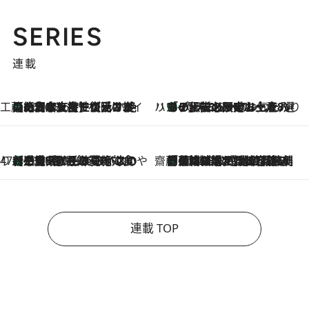
SERIES
連載
工藤まやのおもてなしハワイ
【ハワイ土産】ローカルの絶大な支持で復活！ 絶品の幻クッキー《元ファンの日本人女性が受け継いだ名店》
2026.8.6
ハワイ賢者 リサのお気に入りリスト
あの伝説の限定トートも！ リニューアルした「ディーン＆デルーカ ハワイ」で必須のお土産8選
2026.8.6
47都道府県の手みやげ ひんやりスイーツで夏を満喫
【三重県】この夏絶対食べたい 冷やしておいしいおやつ3選 お餅×アイスの新感覚スイーツ
2026.8.6
齋藤 薫 美容脳ルネサンス
「荷物が増えるほど旅ストレスは増す」美容ジャーナリストがたどり着いた最終結論。“化粧品を劇的に減らす”感動の凝縮美容とは
2026.8.6
連載 TOP