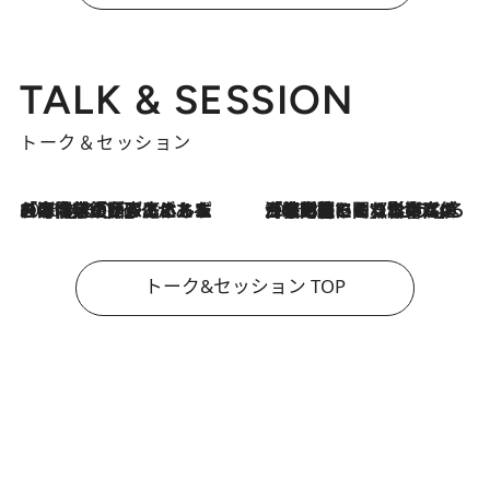
TALK & SESSION
トーク＆セッション
2026.8.3
「今後値上げがあるとすれば…」「リスクがあるのは今年の冬」エネルギー専門家が語る、ホルムズ海峡封鎖が家庭にもたらす“ある心配”
2026.8.3
「住宅建てられない…」「サーチャージ料の高値が続いている」ホルムズ海峡封鎖による影響はいつまで続く？《エネルギー専門家に聞く“どうなる日本の暮らし”》
トーク&セッション TOP