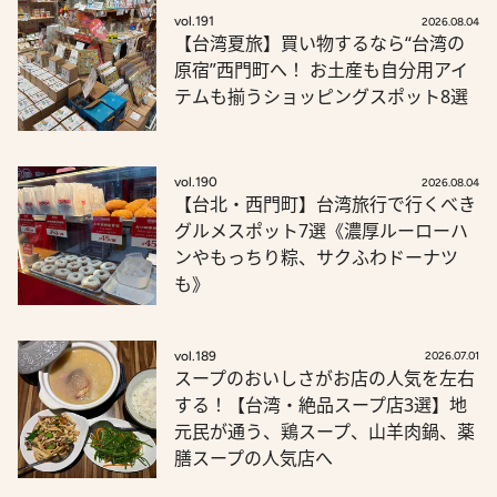
vol.191
2026.08.04
【台湾夏旅】買い物するなら“台湾の
原宿”西門町へ！ お土産も自分用アイ
テムも揃うショッピングスポット8選
vol.190
2026.08.04
【台北・西門町】台湾旅行で行くべき
グルメスポット7選《濃厚ルーローハ
ンやもっちり粽、サクふわドーナツ
も》
vol.189
2026.07.01
スープのおいしさがお店の人気を左右
する！【台湾・絶品スープ店3選】地
元民が通う、鶏スープ、山羊肉鍋、薬
膳スープの人気店へ