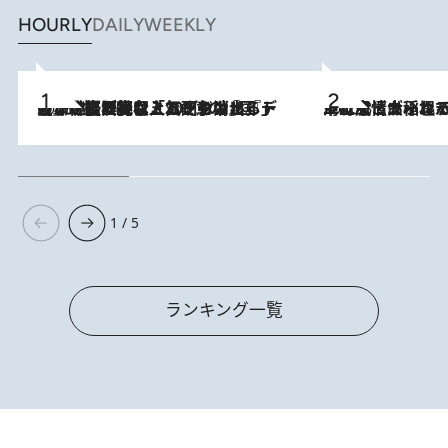
HOURLY
DAILY
WEEKLY
2026.8.5
【なぜ吉沢亮は「気配を消せる」のか？】興行収入208億の『国宝』を経て挑むミュージカル『ディア・エヴァン・ハンセン』。トップ俳優が舞台上でさらけ出した“孤独”とは
2026.8.5
下町風情あふれる台北屈指の人気エリア・大稲埕でセンスのいい台湾土産《ヴィン
1 / 5
ランキング一覧