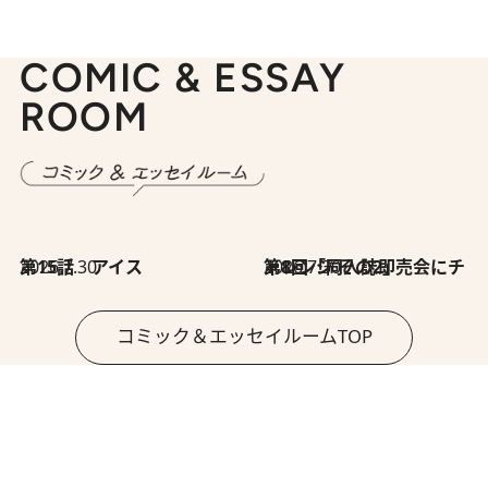
COMIC & ESSAY
ROOM
2026.7.30
第15話 アイス
2026.7.30
第8回「同人誌即売会にチャレンジ その2」
コミック＆エッセイルームTOP