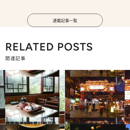
連載記事一覧
RELATED POSTS
関連記事
2012.5.15
春茶の季節到来。お茶処「猫空」と茶葉料理
旅＆お出かけ
2012.4.10
台湾食べ歩きグルメ第3弾「夜市de屋台ご飯」
旅＆お出かけ