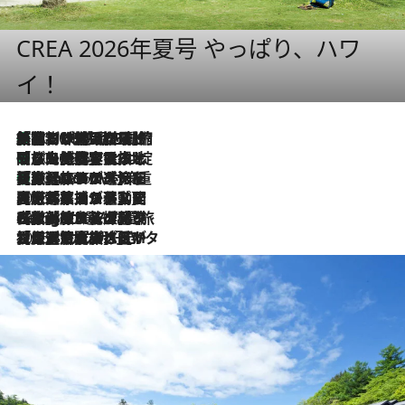
CREA 2026年夏号 やっぱり、ハワ
イ！
「荷物が増えるほど旅ストレスは増す」美容ジャーナリストがたどり着いた最終結論。“化粧品を劇的に減らす”感動の凝縮美容とは
2026.8.6
「旅先には金髪ウィッグを持参」日本と同じメイクでは損してる!? 美容ジャーナリストが提案する“掟破りの旅美容”とは
2026.8.6
【厳選旅コスメ】「身軽さ＆UV対策重視！」ヘアアーティストshucoが選んだ夏旅ベストコスメを発表【Mサイズジップ】
2026.8.6
2026.8.5
【厳選旅コスメ】国内をあちこち移動する河井菜摘が選んだ夏旅ベストコスメ発表！「リラックスアイテムはマスト」【Mサイズジップ】
2026.8.4
【厳選旅コスメ】「紫外線＆乾燥対策しながらメイク感も！」ヘア＆メイクGeorgeが選んだ夏旅ベストコスメを発表！【Mサイズジップ】
2026.8.3
【厳選旅コスメ】「保湿もタイパ重視！」“サウナ好き”タレント清水みさとが愛用する夏旅ベストコスメを発表！【Mサイズジップ】