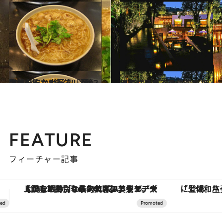
2012.3.5
台湾小吃＝B級グルメ第2弾はみんな大好き「麺」
旅＆お出かけ
2012.2.4
温泉パラダイス台湾で ほっこりしてみませんか？
旅＆お出かけ
FEATURE
フィーチャー記事
「土佐和ハーブかき氷」がOMO7高知に登場！生姜、山椒、大葉など目にも舌にも涼を呼ぶ郷土の味