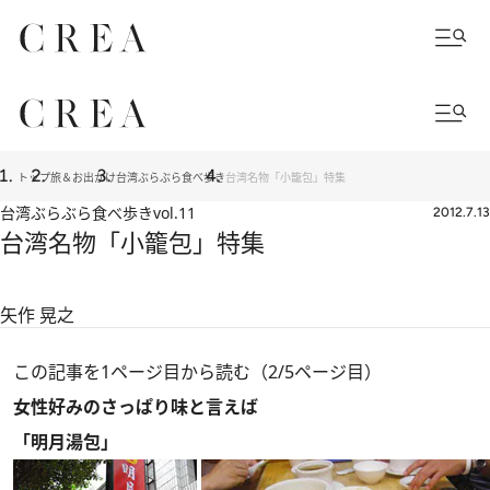
トップ
旅＆お出かけ
台湾ぶらぶら食べ歩き
台湾名物「小籠包」特集
台湾ぶらぶら食べ歩き
vol.11
2012.7.13
台湾名物「小籠包」特集
矢作 晃之
この記事を1ページ目から読む（2/5ページ目）
女性好みのさっぱり味と言えば
「明月湯包」