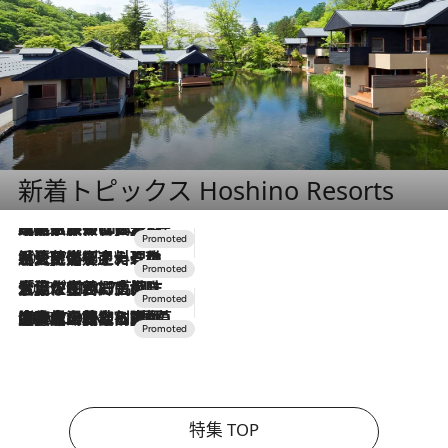
新着トピックス Hoshino Resorts
2026.7.31
【ホテル帰省】という選択肢をOMOが提案。家族とほどよい距離を保つには「昼は実家、夜は気兼ねなくホテルで！」
2026.7.24
【夏限定ディナーコース】旬を迎える稚鮎や花ズッキーニなどをイタリア・トスカーナの郷土料理の手法で満喫！
2026.7.17
「土佐和ハーブかき氷」がOMO7高知に登場！生姜、山椒、大葉など目にも舌にも涼を呼ぶ郷土の味
2026.7.10
NEW OPEN！【界 草津】名湯の地に誕生。趣の異なる2種の温泉と上州ならではの会席・蕎麦割烹など美食を味わう究極の癒やし旅
特集 TOP