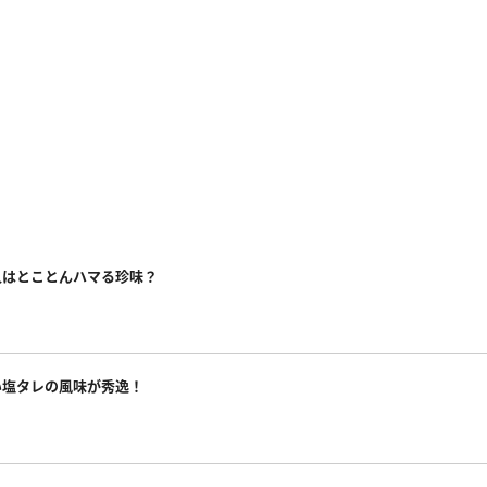
人はとことんハマる珍味？
い塩タレの風味が秀逸！