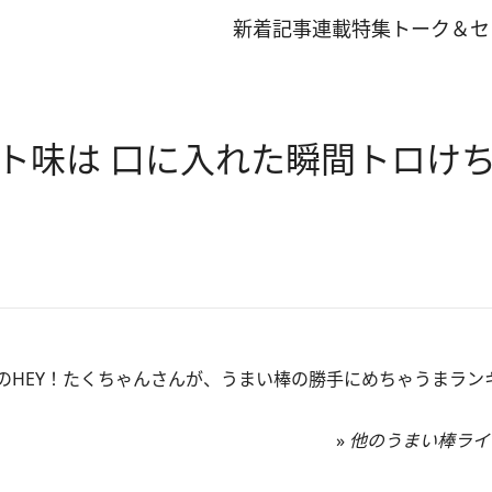
新着記事
連載
特集
トーク＆セ
ト味は 口に入れた瞬間トロけ
HEY！たくちゃんさんが、うまい棒の勝手にめちゃうまラン
»
他のうまい棒ライ