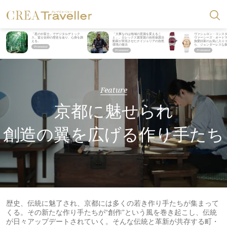
「星のや富士」でデジタルデトック
「大事なのは地域の意識を変えるこ
ヴァシュロン・コンス
ス。冨士信仰の歴史を辿り、心身を調
と」。ロレックス賞受賞の自然保護活
ヴァーシーズ・オート
える。
動家が実現させたナイジェリアの自然
旅愛好家のお気に入り
環境の復活
ら、ジェンダーレスな
Feature
京都に魅せられ
創造の翼を広げる作り手たち
歴史、伝統に魅了され、京都には多くの若き作り手たちが集まって
くる。その新たな作り手たちが“創作”という風を巻き起こし、伝統
が日々アップデートされていく。そんな伝統と革新が共存する町・