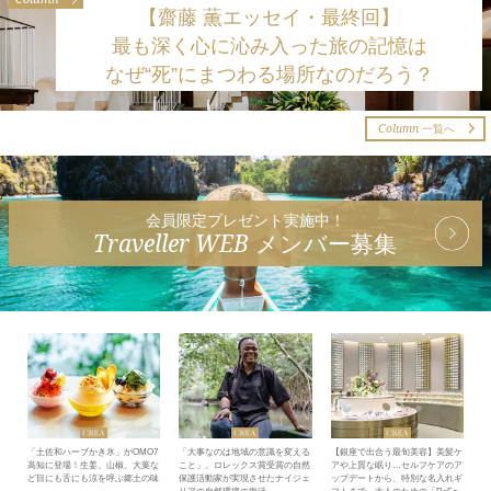
【齋藤 薫エッセイ・最終回】
最も深く心に沁み入った旅の記憶は
なぜ“死”にまつわる場所なのだろう？
Column
一覧へ
会員限定プレゼント実施中！
Traveller WEB
メンバー募集
「土佐和ハーブかき氷」がOMO7
「大事なのは地域の意識を変える
【銀座で出合う最旬美容】美髪ケ
高知に登場！生姜、山椒、大葉な
こと」。ロレックス賞受賞の自然
アや上質な眠り…セルフケアのア
ど目にも舌にも涼を呼ぶ郷土の味
保護活動家が実現させたナイジェ
ップデートから、特別な名入れギ