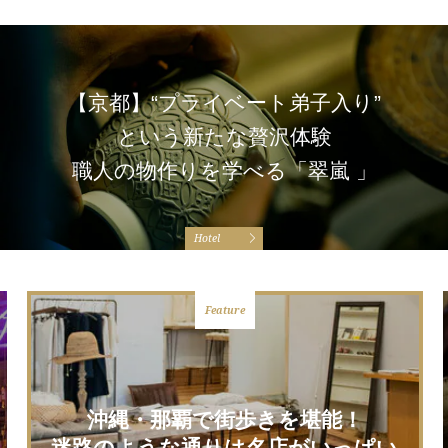
【京都】“プライベート弟子入り”
という新たな贅沢体験
職人の物作りを学べる「翠嵐 」
Hotel
沖縄・那覇で街歩きを堪能！
迷路のような通りは名店がいっぱい