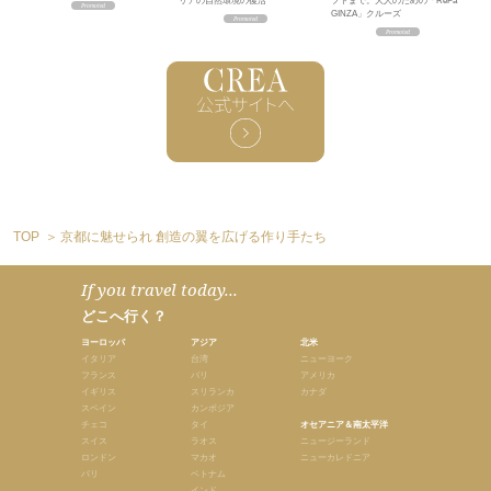
リアの自然環境の復活
フトまで。大人のための「ReFa
GINZA」クルーズ
TOP
京都に魅せられ 創造の翼を広げる作り手たち
If you travel today...
どこへ行く？
ヨーロッパ
アジア
北米
イタリア
台湾
ニューヨーク
フランス
バリ
アメリカ
イギリス
スリランカ
カナダ
スペイン
カンボジア
チェコ
タイ
オセアニア＆南太平洋
スイス
ラオス
ニュージーランド
ロンドン
マカオ
ニューカレドニア
パリ
ベトナム
インド