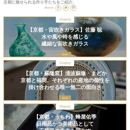
京都に魅せられる作り手たちをご紹介。
Share it
Shopping
【京都・宙吹きガラス】佐藤 聡
水や風や時を感じる
繊細な宙吹きガラス
Kyoto
Shopping
【京都・蘇嶐窯】涌波蘇嶐・まどか
京都と福岡、それぞれの産地の個性を
掛け合わせる唯一無二の面白さ
Kyoto
Shopping
【京都・うちわ】蜂屋佑季
日用品かつ美術品として