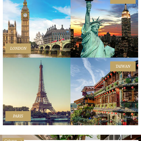
LONDON
TAIWAN
PARIS
Column