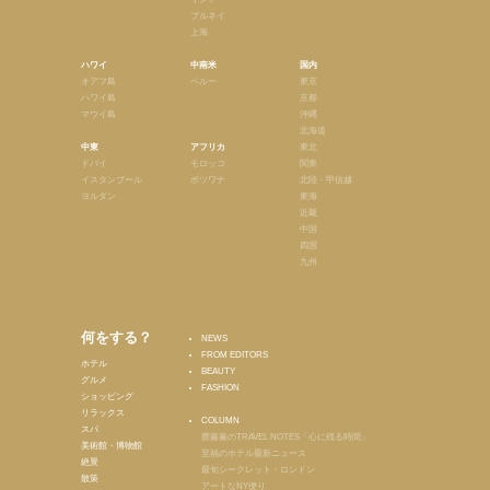
ブルネイ
上海
ハワイ
中南米
国内
オアフ島
ペルー
東京
ハワイ島
京都
マウイ島
沖縄
北海道
中東
アフリカ
東北
ドバイ
モロッコ
関東
イスタンブール
ボツワナ
北陸・甲信越
ヨルダン
東海
近畿
中国
四国
九州
何をする？
NEWS
FROM EDITORS
ホテル
BEAUTY
グルメ
FASHION
ショッピング
リラックス
COLUMN
スパ
齋藤薫のTRAVEL NOTES「心に残る時間」
美術館・博物館
至福のホテル最新ニュース
絶景
最旬シークレット・ロンドン
散策
アートなNY便り