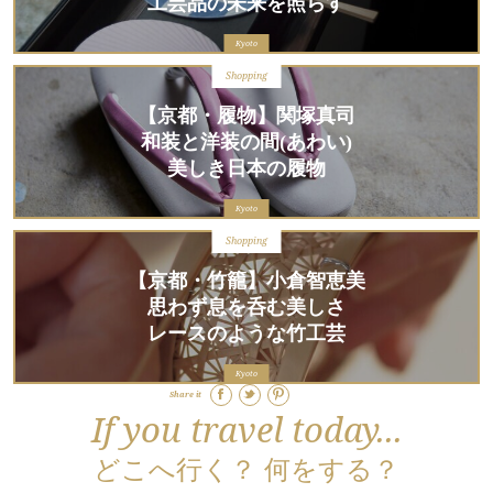
工芸品の未来を照らす
Kyoto
Shopping
【京都・履物】関塚真司
和装と洋装の間(あわい)
美しき日本の履物
Kyoto
Shopping
【京都・竹籠】小倉智恵美
思わず息を呑む美しさ
レースのような竹工芸
Kyoto
Share it
If you travel today...
どこへ行く？ 何をする？